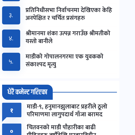
प्रतिनिधीसभा निर्वाचनमा देखिएका केहि
३.
अनपेक्षित र चर्चित प्रसंगहरु
श्रीमानमा शंका उत्पन्न गराउँछ श्रीमतीको
४.
यस्तो बानीले
माडीको गोपालनगरमा एक युवकको
५.
संकाश्पद मृत्यु
धेरै कमेन्ट गरिएका
माडी-९, हनुमानझुलाबाट प्रहरीले ठूलो
१
परिमाणमा लागुपदार्थ गाँजा बरामद
चितवनको माडी पौहारीका बाढी
०