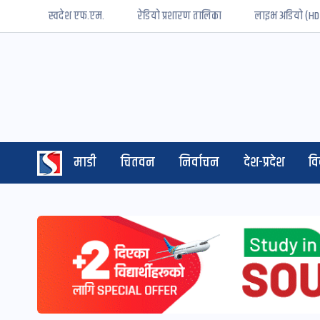
स्वदेश एफ.एम.
रेडियो प्रशारण तालिका
लाइभ अडियो (HD
माडी
चितवन
निर्वाचन
देश-प्रदेश
व