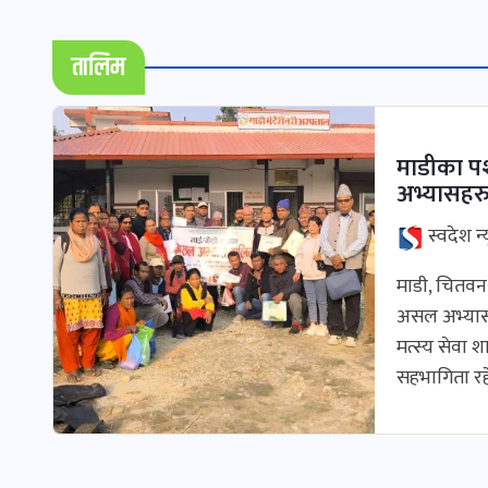
तालिम
माडीका प
अभ्यासहरु
स्वदेश न्
माडी, चितव
असल अभ्यासह
मत्स्य सेवा
सहभागिता रह