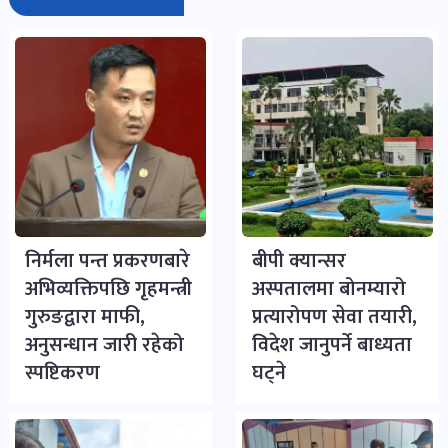
भिडियो-
पडकास्ट
पोष्ट
व्यक्ति-
व्यक्तित्व
पोष्ट
निर्मला पन्त प्रकरणबारे
बीपी क्यान्सर
अभिव्यक्तिपछि गृहमन्त्री
अस्पतालमा बोनम्यारो
विचार-
गुरुङद्वारा माफी,
प्रत्यारोपण सेवा तयारी,
ब्लग
अनुसन्धान जारी रहेको
विदेश जानुपर्ने बाध्यता
पोष्ट
स्पष्टिकरण
घट्ने