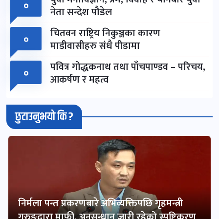
०
नेता सन्देश पौडेल
चितवन राष्ट्रिय निकुञ्जका कारण
०
माडीवासीहरु संधै पीडामा
पवित्र गोद्धकनाथ तथा पाँचपाण्डव – परिचय,
०
आकर्षण र महत्व
छुटाउनुभयो कि ?
निर्मला पन्त प्रकरणबारे अभिव्यक्तिपछि गृहमन्त्री
गुरुङद्वारा माफी, अनुसन्धान जारी रहेको स्पष्टिकरण