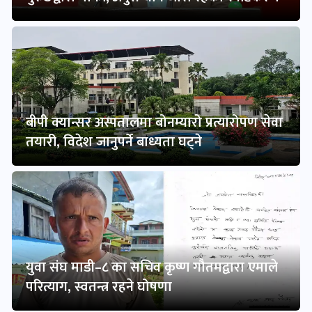
बीपी क्यान्सर अस्पतालमा बोनम्यारो प्रत्यारोपण सेवा
तयारी, विदेश जानुपर्ने बाध्यता घट्ने
युवा संघ माडी–८ का सचिव कृष्ण गौतमद्वारा एमाले
परित्याग, स्वतन्त्र रहने घोषणा