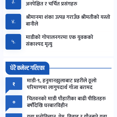
३.
अनपेक्षित र चर्चित प्रसंगहरु
श्रीमानमा शंका उत्पन्न गराउँछ श्रीमतीको यस्तो
४.
बानीले
माडीको गोपालनगरमा एक युवकको
५.
संकाश्पद मृत्यु
धेरै कमेन्ट गरिएका
माडी-९, हनुमानझुलाबाट प्रहरीले ठूलो
१
परिमाणमा लागुपदार्थ गाँजा बरामद
चितवनको माडी पौहारीका बाढी पीडितहरु
०
बर्षौंदेखि घरबारविहीन
युवा मनोविज्ञान, प्रेम, विवाह र यौनबारे युवा