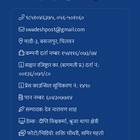
९८५१०४६३७५, ०५६-५०१०६०
swadeshpost@gmail.com
माडी-३, बसन्तपुर, चितवन
कम्पनी दर्ता नम्बर: १५४११६/०७३/७४
सञ्चार रजिष्ट्रार का. (बागमती प्र.) दर्ता नं.:
००१३६/०७९/८०
प्रेस काउन्सिल सूचिकरण नं.: १४९०
पान नम्बर: ६०४३०७७१४
सम्पादक: देव नारायण शाह
डेस्क : दीप्ति विश्वकर्मा, श्रृजा थापा क्षेत्री
फोटो/भिडियो: शक्ति चाैधरी, समिर महतो