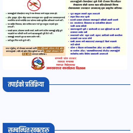
खबर
पोष्ट
धर्म-
संस्कृति
पोष्ट
वन-
वातावरण
तपाईको प्रतिक्रिया
पोष्ट
कला-
साहित्य
पोष्ट
सम्बन्धित खबरहरु