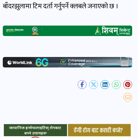
बाँदरझुलामा टिम दर्ता गर्नुपर्ने क्लबले जनाएको छ ।
खेल
र
खेलाडी
पोष्ट
अपराध
खबर
पोष्ट
स्वास्थ्य
खबर
पोष्ट
प्रवास