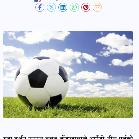
देश-
प्रदेश
खबर
पोष्ट
विकास-
निर्माण
खबर
पोष्ट
कृषि
र
कृषक