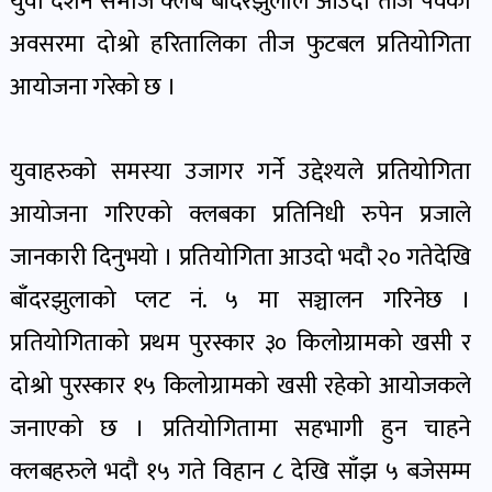
युवा दर्शन समाज क्लब बाँदरझुलाले आउँदो तीज पर्वको
पोष्ट
अवसरमा दोश्रो हरितालिका तीज फुटबल प्रतियोगिता
आयोजना गरेको छ ।
पर्यटन
खबर
पोष्ट
युवाहरुको समस्या उजागर गर्ने उद्देश्यले प्रतियोगिता
आयोजना गरिएको क्लबका प्रतिनिधी रुपेन प्रजाले
शिक्षा
जानकारी दिनुभयो । प्रतियोगिता आउदो भदौ २० गतेदेखि
खबर
पोष्ट
बाँदरझुलाको प्लट नं. ५ मा सञ्चालन गरिनेछ ।
प्रतियोगिताको प्रथम पुरस्कार ३० किलोग्रामको खसी र
बिपद-
दोश्रो पुरस्कार १५ किलोग्रामको खसी रहेको आयोजकले
जोखिम
जनाएको छ । प्रतियोगितामा सहभागी हुन चाहने
पोष्ट
क्लबहरुले भदौ १५ गते विहान ८ देखि साँझ ५ बजेसम्म