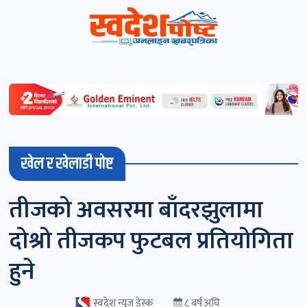
स्वदेशपोष्ट
विशेष
माडी
खेल र खेलाडी पोष्ट
(स्थानीय)
खबर
तीजको अवसरमा बाँदरझुलामा
पोष्ट
दोश्रो तीजकप फुटबल प्रतियोगिता
चितवन
हुने
खबर
पोष्ट
स्वदेश न्यूज डेस्क
८ वर्ष अघि