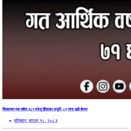
चितवनमा एक वर्षमा ३८१ घरेलु हिंसाका उजुरी, ८९ जना अझै बेपत्ता
सोमबार, साउन १८, २०८३