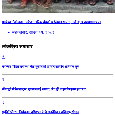
माडीका नौवटै वडामा ज्येष्ठ नागरिक संघको अधिवेशन सम्पन्न, नयाँ नेतृत्व सर्वसम्मत चयन
मङ्गलबार, साउन १२, २०८३
लोकप्रिय समाचार
१.
क्यान्सर पीडित बामपन्थी नेता भुसालकाे उपचार सहयोग अभियान सुरु
२.
बाँदरमुढे पीडितहरुद्वारा प्रचण्डलाई स्वागत, तीन बुँदे सहमतीपत्रमा हस्ताक्षर
३.
प्रतिनिधीसभा निर्वाचनमा देखिएका केहि अनपेक्षित र चर्चित प्रसंगहरु