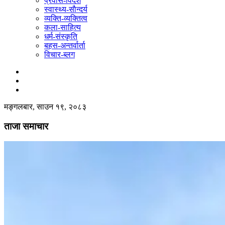
प्रवास-विदेश
स्वास्थ्य-साैन्दर्य
व्यक्ति-व्यक्तित्व
कला-साहित्य
धर्म-संस्कृति
बहस-अन्तर्वार्ता
विचार-ब्लग
मङ्गलबार, साउन १९, २०८३
ताजा समाचार