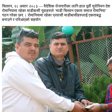
चितवन, २८ असार २०८३ — वैदेशिक रोजगारीका लागि हाल पूर्वी युरोपियन देश
रोमानियामा रहेका माडीबासी युवाहरुले ‘माडी चितवन एकता समाज रोमानिया’
गठन गरेका छन् । रोमानियामा रहेका प्रवासी माडीबासीहरुलाई एकताबद्ध
बनाउने र परिआएको सहयोग