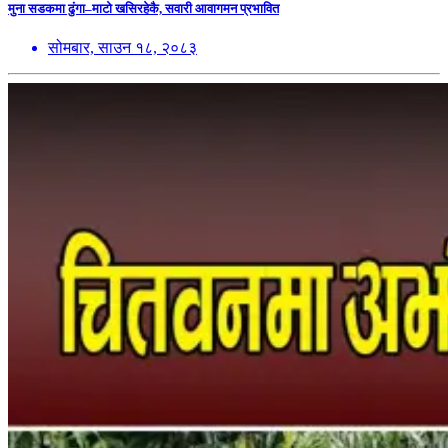
मुना सडकमा ढुंगा–माटो खसिरहेकै, सवारी आवागमन प्रभावित
सोमबार, साउन १८, २०८३