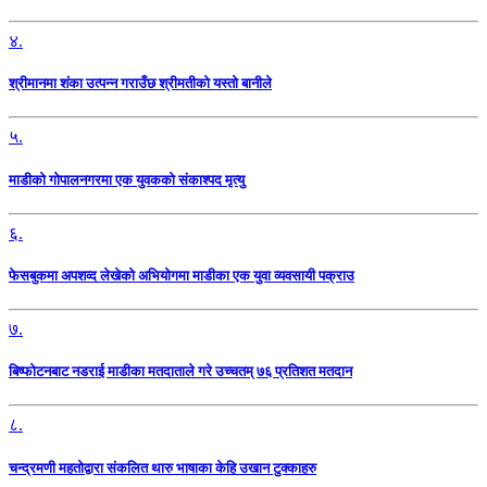
४.
श्रीमानमा शंका उत्पन्न गराउँछ श्रीमतीको यस्तो बानीले
५.
माडीको गोपालनगरमा एक युवकको संकाश्पद मृत्यु
६.
फेसबुकमा अपशव्द लेखेको अभियोगमा माडीका एक युवा व्यवसायी पक्राउ
७.
बिष्फोटनबाट नडराई माडीका मतदाताले गरे उच्चतम् ७६ प्रतिशत मतदान
८.
चन्द्रमणी महतोद्वारा संकलित थारु भाषाका केहि उखान टुक्काहरु