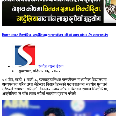
चितवन समाज भिक्टोरिया (अष्ट्रेलिया)द्वारा जनजीजन माविको अक्षय कोषमा पाँच लाख सहयोग
स्वदेश न्यूज डेस्क
शुक्रबार, मङि्सर ०६, २०८२
०४ पाैष, माडी । माडी-८, खरकट्टास्थित जनजीजन माध्यमिक विद्यालयमा
अध्ययनरत गरिब तथा जेहेन्दार विद्यार्थीहरूको पठनपाठनमा सहयोग पुर्‍याउने
उद्देश्यले स्थापना गरिएको विद्यालय अक्षय कोषमा चितवन समाज भिक्टोरिया,
अष्ट्रेलिया ले पाँच लाख रुपैयाँ सहयोग प्रदान गरेको