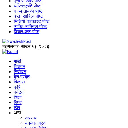
प्रवास खबर पोष्ट
धर्म-संस्कृति पोष्ट
वन-वातावरण पोष्ट
कला-साहित्य पोष्ट
भिडियो-पडकास्ट पोष्ट
व्यक्ति-व्यक्तित्व पोष्ट
विचार-ब्लग पोष्ट
मङ्गलबार, साउन १९, २०८३
माडी
चितवन
निर्वाचन
देश-प्रदेश
विकास
कृषि
पर्यटन
शिक्षा
बिपद्
खेल
अन्य
अपराध
वन-वातावरण