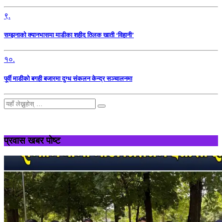
९.
सम्झनाको क्यानभासमा माडीका शहीद तिलक खाती ‘विहानी’
१०.
पूर्वी माडीको बगही बजारमा दुग्ध संकलन केन्द्र सञ्चालनमा
प्रवास खबर पोष्ट