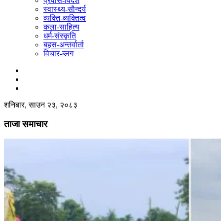
प्रवास-विदेश
स्वास्थ्य-साैन्दर्य
व्यक्ति-व्यक्तित्व
कला-साहित्य
धर्म-संस्कृति
बहस-अन्तर्वार्ता
विचार-ब्लग
शनिबार, साउन २३, २०८३
ताजा समाचार