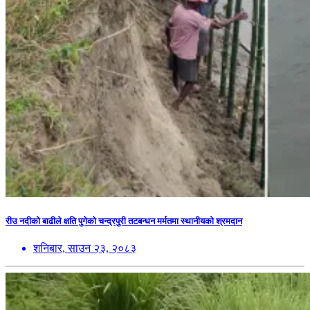
रीउ नदीको बाढीले क्षति पुगेको चन्द्रपुरी तटबन्धन मर्मतमा स्थानीयको श्रमदान
शनिबार, साउन २३, २०८३