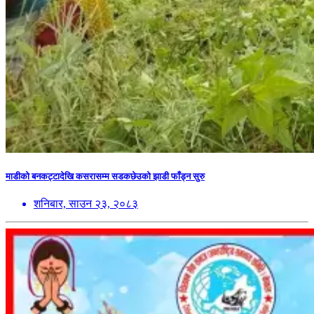
माडीको बनकट्टादेखि कसरासम्म सडकछेउको झाडी फाँड्न सुरु
शनिबार, साउन २३, २०८३