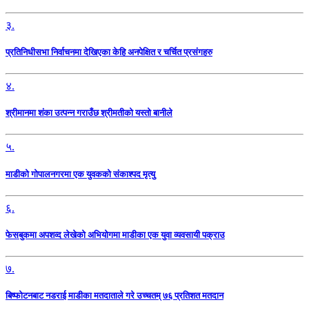
३.
प्रतिनिधीसभा निर्वाचनमा देखिएका केहि अनपेक्षित र चर्चित प्रसंगहरु
४.
श्रीमानमा शंका उत्पन्न गराउँछ श्रीमतीको यस्तो बानीले
५.
माडीको गोपालनगरमा एक युवकको संकाश्पद मृत्यु
६.
फेसबुकमा अपशव्द लेखेको अभियोगमा माडीका एक युवा व्यवसायी पक्राउ
७.
बिष्फोटनबाट नडराई माडीका मतदाताले गरे उच्चतम् ७६ प्रतिशत मतदान