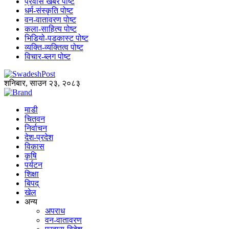
प्रवास खबर पोष्ट
धर्म-संस्कृति पोष्ट
वन-वातावरण पोष्ट
कला-साहित्य पोष्ट
भिडियो-पडकास्ट पोष्ट
व्यक्ति-व्यक्तित्व पोष्ट
विचार-ब्लग पोष्ट
शनिबार, साउन २३, २०८३
माडी
चितवन
निर्वाचन
देश-प्रदेश
विकास
कृषि
पर्यटन
शिक्षा
बिपद्
खेल
अन्य
अपराध
वन-वातावरण