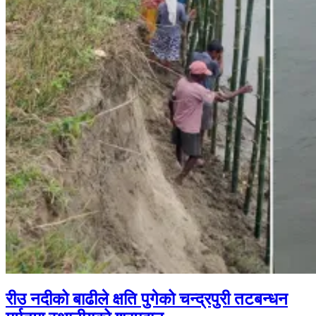
रीउ नदीको बाढीले क्षति पुगेको चन्द्रपुरी तटबन्धन