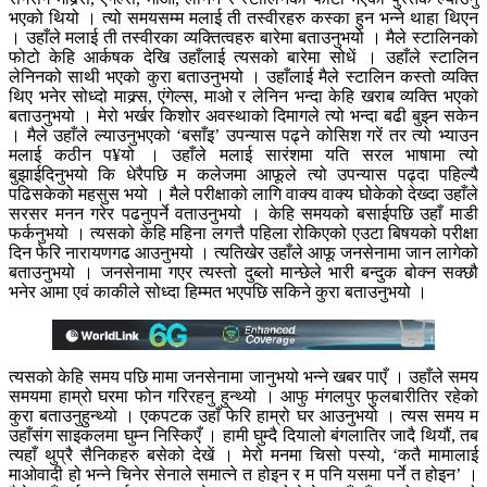
भएको थियो । त्यो समयसम्म मलाई ती तस्वीरहरु कस्का हुन भन्ने थाहा थिएन
। उहाँले मलाई ती तस्वीरका व्यक्तित्वहरु बारेमा बताउनुभयो । मैले स्टालिनको
फोटो केहि आर्कषक देखि उहाँलाई त्यसको बारेमा सोधें । उहाँले स्टालिन
लेनिनको साथी भएको कुरा बताउनुभयो । उहाँलाई मैले स्टालिन कस्तो व्यक्ति
थिए भनेर सोध्दो माक्र्स, एंगेल्स, माओ र लेनिन भन्दा केहि खराब व्यक्ति भएको
बताउनुभयो । मेरो भर्खर किशोर अवस्थाको दिमागले त्यो भन्दा बढी बुझ्न सकेन
। मैले उहाँले ल्याउनुभएको ‘बसाँइ’ उपन्यास पढ्ने कोसिश गरें तर त्यो भ्याउन
मलाई कठीन प¥यो । उहाँले मलाई सारंशमा यति सरल भाषामा त्यो
बुझाईदिनुभयो कि धेरैपछि म कलेजमा आफूले त्यो उपन्यास पढ्दा पहिल्यै
पढिसकेको महसुस भयो । मैले परीक्षाको लागि वाक्य वाक्य घोकेको देख्दा उहाँले
सरसर मनन गरेर पढनुपर्ने वताउनुभयो । केहि समयको बसाईपछि उहाँ माडी
फर्कनुभयो । त्यसको केहि महिना लगत्तै पहिला रोकिएको एउटा बिषयको परीक्षा
दिन फेरि नारायणगढ आउनुभयो । त्यतिखेर उहाँले आफू जनसेनामा जान लागेको
बताउनुभयो । जनसेनामा गएर त्यस्तो दुब्लो मान्छेले भारी बन्दुक बोक्न सक्छौ
भनेर आमा एवं काकीले सोध्दा हिम्मत भएपछि सकिने कुरा बताउनुभयो ।
त्यसको केहि समय पछि मामा जनसेनामा जानुभयो भन्ने खबर पाएँ । उहाँले समय
समयमा हाम्रो घरमा फोन गरिरहनु हुन्थ्यो । आफु मंगलपुर फुलबारीतिर रहेको
कुरा बताउनुहुन्थ्यो । एकपटक उहाँ फेरि हाम्रो घर आउनुभयो । त्यस समय म
उहाँसंग साइकलमा घुम्न निस्किएँ । हामी घुम्दै दियालो बंगलातिर जादै थियौं, तब
त्यहाँ थुप्रै सैनिकहरु बसेको देखें । मेरो मनमा चिसो पस्यो, ‘कतै मामालाई
माओवादी हो भन्ने चिनेर सेनाले समात्ने त होइन र म पनि यसमा पर्ने त होइन’ ।