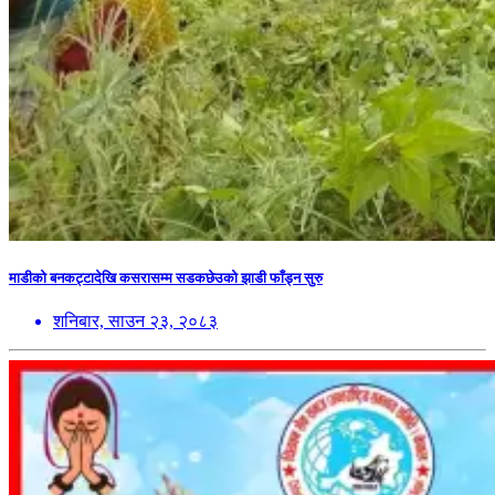
माडीको बनकट्टादेखि कसरासम्म सडकछेउको झाडी फाँड्न सुरु
शनिबार, साउन २३, २०८३