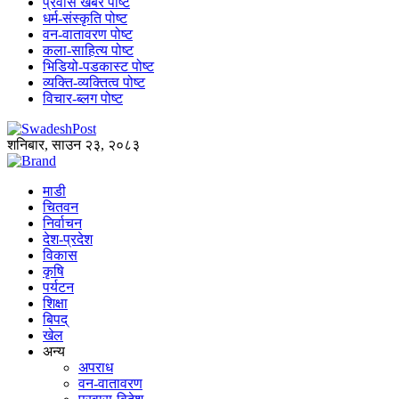
प्रवास खबर पोष्ट
धर्म-संस्कृति पोष्ट
वन-वातावरण पोष्ट
कला-साहित्य पोष्ट
भिडियो-पडकास्ट पोष्ट
व्यक्ति-व्यक्तित्व पोष्ट
विचार-ब्लग पोष्ट
शनिबार, साउन २३, २०८३
माडी
चितवन
निर्वाचन
देश-प्रदेश
विकास
कृषि
पर्यटन
शिक्षा
बिपद्
खेल
अन्य
अपराध
वन-वातावरण