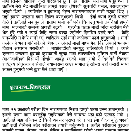
मामा तिलक खातीको कुरा गरिरहेको छु । उहाँ नातामा मेरो मामा पर्नुहुन्थ्यो ।
उहाँसंग मेरो भेट माडीस्थित हाम्रो पसल (शिवजी सुनचाँदी पसल, बसन्तपुर)मा
भएको थियो । त्यतिखेर म बुबालाई भेट्न नारायणगढबाट माडी गएको थिए ।
उहाँ हाम्रो पसलमा काम सिक्न बस्नुभएको थियो । हेर्दा ज्यादै दुव्लो पातलो
देखिने उहाँलाई जब बुबाले नातामा मामा पर्ने भनेर चिनाउनु भयो तब देखी हाम्रो
मामा–भाञ्जाको सम्बन्ध अगाडी बढ्यो । प्रत्येक पटक माडी जाँदा उहाँसंग मेरो
भेट हुँदै गयो र त्यहाँ केहि समय बस्दा उहाँसंग हिमचिम बढ्दै गयो । केहि
समयपछि म फेरि माडी गएँ, त्यतिखेर उहाँ माडी कलेजमा पढ्दै हुनुहुन्थ्यो । माडी
कलेजको भवन बनिसकेको थिएन, कलेजले माडी माध्यमिक विद्यालयको भवनमा
विहान अध्ययन गराउँथ्यो । माओवादीको जनयुद्ध चलिरहेको थियो । त्यसै
क्रममा पसलमा बुबाको कुराकानी सुन्दा मामा तात्कालिन भुमिगत पार्टी नेकपा
(माओवादी)को विद्यार्थी मोर्चामा आबद्ध भएको थाहा भयो र दिनदिनै चितवन
राष्ट्रिय निकुञ्जका सेनाले क्याम्पसमा आएर मामालाई खोज्दा उहाँ कसरी भाग्न
सफल हुनुभयो भन्ने कुरा मैले थाहा पाएँ ।
मामा ११ कक्षाको परीक्षा दिन नारायणगढ स्थित हाम्रो घरमा बस्न आउनुभयो ।
हाम्रो घरमा मामा बस्नुहुँदा उहाँसंगको मेरो सम्बन्ध अझ बढी प्रगाढ भयो ।
उहाँलाई अझ नजिकबाट चिन्ने अवसर प्राप्त गरें । पढाईमा तीक्ष्ण बुद्धि भएको
उहाँ राती तीनैबजे उठेर परीक्षाको तयारी गर्नुहुन्थ्यो । उहाँले परीक्षाको पुस्तक
संगसंगै माक्र्स, एंगेल्स, माओ, लेनिन र स्टालिनको फोटो भएको पुस्तक ल्याउनु