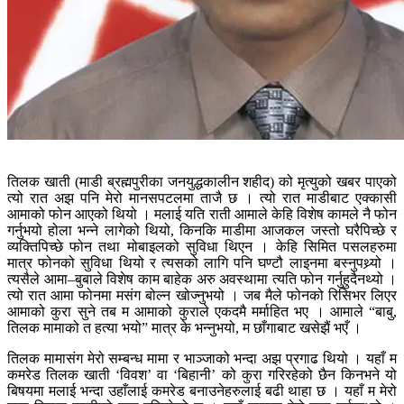
तिलक खाती (माडी ब्रह्मपुरीका जनयुद्धकालीन शहीद) को मृत्युको खबर पाएको
त्यो रात अझ पनि मेरो मानसपटलमा ताजै छ । त्यो रात माडीबाट एक्कासी
आमाको फोन आएको थियो । मलाई यति राती आमाले केहि विशेष कामले नै फोन
गर्नुभयो होला भन्ने लागेको थियो, किनकि माडीमा आजकल जस्तो घरैपिच्छे र
व्यक्तिपिच्छे फोन तथा मोबाइलको सुविधा थिएन । केहि सिमित पसलहरुमा
मात्र फोनको सुविधा थियो र त्यसको लागि पनि घण्टौ लाइनमा बस्नुपथ्र्यो ।
त्यसैले आमा–बुबाले विशेष काम बाहेक अरु अवस्थामा त्यति फोन गर्नुहुदैनथ्यो ।
त्यो रात आमा फोनमा मसंग बोल्न खोज्नुभयो । जब मैले फोनको रिसिभर लिएर
आमाको कुरा सुने तब म आमाको कुराले एकदमै मर्माहित भए । आमाले “बाबु,
तिलक मामाको त हत्या भयो” मात्र के भन्नुभयो, म छाँगाबाट खसेझैं भएँ ।
तिलक मामासंग मेरो सम्बन्ध मामा र भाञ्जाको भन्दा अझ प्रगाढ थियो । यहाँ म
कमरेड तिलक खाती ‘विवश’ वा ‘बिहानी’ को कुरा गरिरहेको छैन किनभने यो
बिषयमा मलाई भन्दा उहाँलाई कमरेड बनाउनेहरुलाई बढी थाहा छ । यहाँ म मेरो