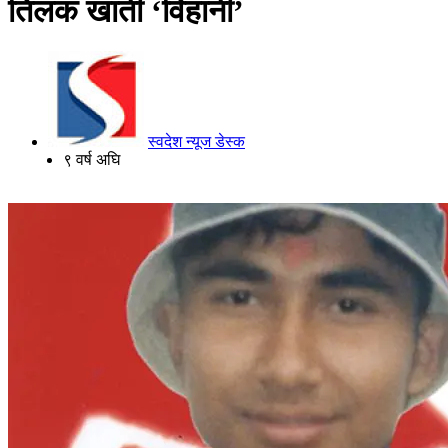
तिलक खाती ‘विहानी’
स्वदेश न्यूज डेस्क
९ वर्ष अघि