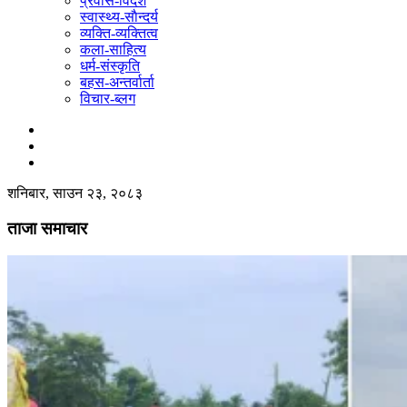
प्रवास-विदेश
स्वास्थ्य-साैन्दर्य
व्यक्ति-व्यक्तित्व
कला-साहित्य
धर्म-संस्कृति
बहस-अन्तर्वार्ता
विचार-ब्लग
शनिबार, साउन २३, २०८३
ताजा समाचार