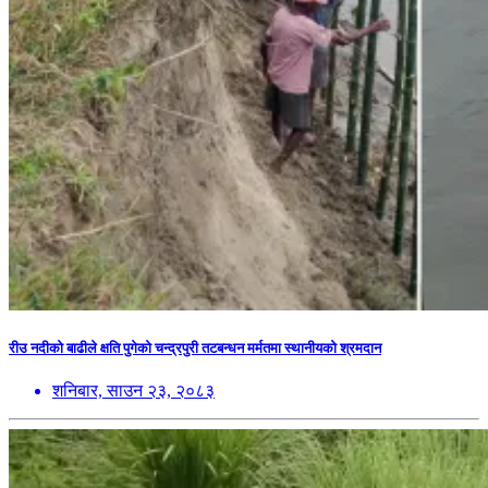
रीउ नदीको बाढीले क्षति पुगेको चन्द्रपुरी तटबन्धन मर्मतमा स्थानीयको श्रमदान
शनिबार, साउन २३, २०८३