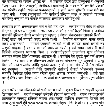
मैले उहाँलाई घर फर्कन आग्रह गरे । म डराएको देखेर उहाँ हाँस्नुभयो र भन्नुभयो
“धत् भाञ्जा किन डराएको, तिनीहरुले हामीलाई के गर्छन् र ?” तर मैले एकदमै
कर गरेपछि उहाँले साईकल फर्काउनुभयो । हामी घरमा पुगेपछि बल्ल मेरो मन
शान्त भयो । घरमा हजुरबुवाले पनि उहाँलाई इन्डिया जाऊ, म त्यसको व्यवस्था
गरिदिन्छु भन्नुभयो तर मामाले त्यसलाई अस्वीकार गरिदिनुभयो ।
त्यसपछि लामो अन्तरालसम्म उहाँ र मेरो भेट भएन । एकदिन मामा केहि साथीहरु
लिएर हाम्रो घर आउनुभयो । त्यसमध्ये एउटाको हात भाँचिएको थियो । उनीहरु
मामासंगै हतियार बोक्ने जनसेनाहरु रहेछन् । देशमा संकटकाल लागेको थियो ।
दिनहुँ साझ पर्न नपाउदै कफ्र्यूं लाग्ने गथ्र्यो । दिनदिनै समाचारमा मान्छे मरेको
खबर आइरहन्थ्यो । मामाले एक्कासी त्यत्रो साथी ल्याउँदा हामी डरायौ तर
आएको पाहुनालाई बस्न र खानको व्यवस्था ग¥यौ । त्यो समय माओवादी भन्ने
बित्तिकै त्रासको अवस्था थियो । माओवादीहरुको टाउकोको मुल्य तोकेको
समाचार नेपाल टेलिभिजनबाट आईरहन्थ्यो । उहाँसंग मेरो छुट्टै कुरा गर्ने अवसर
मिलेन । तर आमा र काकीहरुसंग उहाँले आफ्ना भोगाईहरु सुनाउनुभयो । आफू
भित्ताको आढेस लागेर उभिँदै सुतेको बताउनुभयो । मामासंग यो नै मेरो अन्तिम
भेट हुनपुग्यो । त्यसको केहि समयपछि उहाँलाई सेनाले भीडन्तको क्रममा
समातेर निर्ममता पूर्वक हत्या गरेको कुरा आमाले फोनमा भन्नुभयो । त्यो रात
मलाई धेरैबेर सम्म निंद्रा परेन । त्यसको केहि रातसम्म म राम्रोसंग सुत्न सकिन
।
एउटा गरीब तथा दलितको छोराको अन्त्य भयो । एउटा निडर र साहसी युवाको
देहवसान भयो । घरको कमाउने उमेरको छोराको मृत्यु भयो । देशमा गणतन्त्रसंगै
तात्कालीन जनयुद्ध हाँकेको नेकपा (माओवादी) वर्तमान अवस्थामा देशको सबै
भन्दा ठूलो पार्टी हुँदै पटक पटक सरकारको नेतृत्व गरिसकेको छ । अवश्य पनि