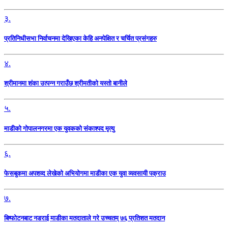
३.
प्रतिनिधीसभा निर्वाचनमा देखिएका केहि अनपेक्षित र चर्चित प्रसंगहरु
४.
श्रीमानमा शंका उत्पन्न गराउँछ श्रीमतीको यस्तो बानीले
५.
माडीको गोपालनगरमा एक युवकको संकाश्पद मृत्यु
६.
फेसबुकमा अपशव्द लेखेको अभियोगमा माडीका एक युवा व्यवसायी पक्राउ
७.
बिष्फोटनबाट नडराई माडीका मतदाताले गरे उच्चतम् ७६ प्रतिशत मतदान