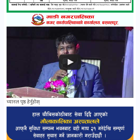
च्यानल पृष्ठ हेर्नुहोस्