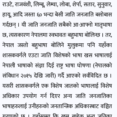
पोष्ट
राउटे, राजवंशी, लिम्बू, लेम्चा, लोबा, शेर्पा, सतार, सुनुवार,
हायू, आदि जस्ता ६० भन्दा बेसी जाति जनजाति बसोबास
पर्यटन
गर्दछन् । यी जाति जनजाति सबैको आ-आफ्नो मातृभाषा
खबर
छ, त्यसकारण नेपालमा स्वभावतः बहुभाषा बोलिन्छ । तर,
पोष्ट
नेपाल जस्तो बहुभाषा बोलिने मुलुकमा पनि यहाँका
शिक्षा
शासकवर्गले एउटा जाति विशेषको भाषा खस भाषालाई
खबर
नेपाली भाषाको संज्ञा दिई राष्ट्र भाषा घोषणा (नेपालको
पोष्ट
संविधान २०१५ देखि जारी) गर्दै आएको सर्वविदित छ ।
यसरी शासकवर्गले एक विशेष जातको भाषालाई विशेष
बिपद-
जोखिम
अधिकार उपयोग गर्न दिएर अन्य जाति जनजातिका
पोष्ट
भाषाहरुलाई उनीहरुको जनतान्त्रिक अधिकारबाट वञ्चित
गराएको छ । यहाँसम्मा कि खस बाहेक अन्य जतिका