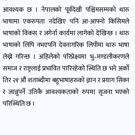
खबर
आवश्यक छ । नेपालको पूर्वदेखी पश्चिमसम्मको थारु
पोष्ट
भाषामा एकरुपता नदेखिए पनि आ-आफ्नो किसिमले
भाषाको विकस र जगेर्ना कार्यमा लागेको देखिन्छ । थारु
धर्म-
संस्कृति
भाषाको लिपि नभएपनि देवनागरिक लिपीमा थारु भाषा
पोष्ट
लेख्ने गरिन्छ । अहिलेको परिप्रेक्ष्यमा भु–मण्डलीकरणले
समाज र राष्ट्रलाई प्रभावित पारिरहेको स्थिति छ भने अर्को
वन-
तिर २१ औं शताब्दीमा बहुभाषाहरुको ज्ञान र प्रयाग सिक्न
वातावरण
पोष्ट
र जान्नुपर्ने उतिकै आवश्यकताको रुपमा सृजना भएको
परिस्थिति छ ।
कला-
साहित्य
पोष्ट