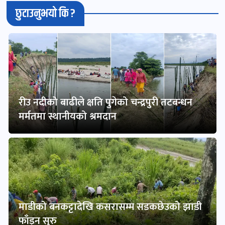
छुटाउनुभयो कि ?
रीउ नदीको बाढीले क्षति पुगेको चन्द्रपुरी तटबन्धन
मर्मतमा स्थानीयको श्रमदान
माडीको बनकट्टादेखि कसरासम्म सडकछेउको झाडी
फाँड्न सुरु