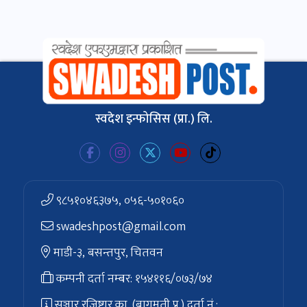
स्वदेश इन्फोसिस (प्रा.) लि.
९८५१०४६३७५, ०५६-५०१०६०
swadeshpost@gmail.com
माडी-३, बसन्तपुर, चितवन
कम्पनी दर्ता नम्बर: १५४११६/०७३/७४
सञ्चार रजिष्ट्रार का. (बागमती प्र.) दर्ता नं.: