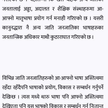
खेल
जनतालाई अड्डा, अदालत र शैक्षिक संस्थाहरुमा आ-
र
आफ्नो मातृभाषा प्रयोग गर्न मनाही गरिएको छ । यसरी
खेलाडी
पोष्ट
कानुनद्धारा नै अन्य जाति जनजातिका भाषाहरुका
जनतान्त्रिक अधिकार माथी कुठाराघात गरिएको छ ।
अपराध
खबर
पोष्ट
स्वास्थ्य
विभिन्न जाति जनजातिहरुको आ-आफ्नो भाषा अस्तित्वमा
खबर
पोष्ट
रहँदा रहँदैपनि भाषाको प्रयोग, विकास र सम्बर्धन गर्नुपर्ने
देखिन्छ । त्यस मध्ये थारु भाषा पनि आफ्नो अस्तित्वमा
प्रवास
देखिएता पनि यस भाषको विकास र सम्बर्धन गर्न निःतान्त