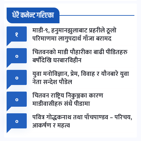
धेरै कमेन्ट गरिएका
माडी-९, हनुमानझुलाबाट प्रहरीले ठूलो
१
परिमाणमा लागुपदार्थ गाँजा बरामद
चितवनको माडी पौहारीका बाढी पीडितहरु
०
बर्षौंदेखि घरबारविहीन
युवा मनोविज्ञान, प्रेम, विवाह र यौनबारे युवा
०
नेता सन्देश पौडेल
चितवन राष्ट्रिय निकुञ्जका कारण
०
माडीवासीहरु संधै पीडामा
पवित्र गोद्धकनाथ तथा पाँचपाण्डव – परिचय,
०
आकर्षण र महत्व