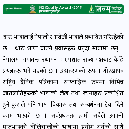
भिडियो-
पडकास्ट
पोष्ट
थारु भाषालाई नेपाली र अंग्रेजी भाषाले प्रभावित गरिरहेको
छ । थारु भाषा बोल्ने प्रयासहरु घट्दो मात्रामा छन् ।
व्यक्ति-
नेपालमा गणतन्त्र स्थापना भएपश्चात राज्य पक्षबाट केहि
व्यक्तित्व
पोष्ट
प्रयत्नहरु भने भएको छ । उदाहरणको रुपमा गोरखापत्र
राष्ट्रिय दैनिक पत्रिकामा साप्ताहिक रुपमा विभिन्न
विचार-
जातजातिहरुको भाषाको लेख तथा रचनाहरु प्रकाशित
ब्लग
हुने कुराले पनि भाषा विकास तथा सम्बर्धनमा टेवा दिने
पोष्ट
काम भएको छ । सर्वप्रथमतः हामी सबैले आफ्नो
मातृभाषको बोलिचालीको भाषामा प्रयोग गर्नुको साथै