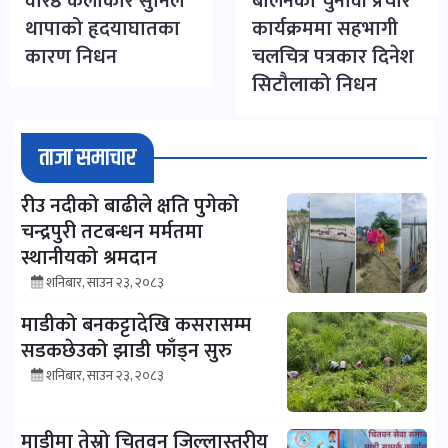
वरिष्ठ कलाकार सुनिल
बालेनको चुनावी प्रचार
थापाको हृदयाघातका
कार्यक्रममा सहभागी
कारण निधन
चलचित्र पत्रकार दिनेश
सिटौलाको निधन
ताजा समाचार
रीउ नदीको बाढीले क्षति पुगेको
चन्द्रपुरी तटबन्धन मर्मतमा
स्थानीयको श्रमदान
शनिबार, साउन २३, २०८३
माडीको बनकट्टादेखि कसरासम्म
सडकछेउको झाडी फाँड्न सुरु
शनिबार, साउन २३, २०८३
माडीमा तेस्रो चितवन जिल्लास्तरीय