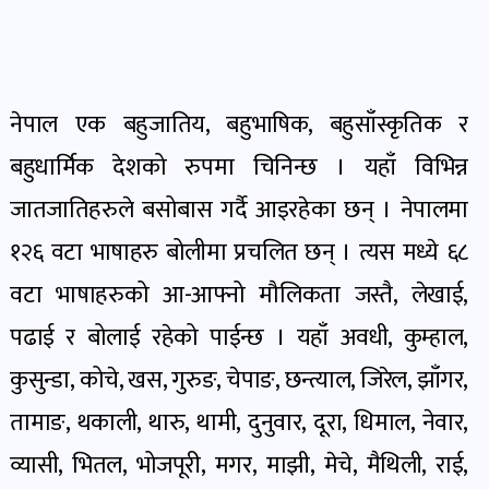
देश-
प्रदेश
नेपाल एक बहुजातिय, बहुभाषिक, बहुसाँस्कृतिक र
खबर
पोष्ट
बहुधार्मिक देशको रुपमा चिनिन्छ । यहाँ विभिन्न
जातजातिहरुले बसोबास गर्दै आइरहेका छन् । नेपालमा
विकास-
१२६ वटा भाषाहरु बोलीमा प्रचलित छन् । त्यस मध्ये ६८
निर्माण
वटा भाषाहरुको आ-आफ्नो मौलिकता जस्तै, लेखाई,
खबर
पोष्ट
पढाई र बोलाई रहेको पाईन्छ । यहाँ अवधी, कुम्हाल,
कुसुन्डा, कोचे, खस, गुरुङ, चेपाङ, छन्त्याल, जिरेल, झाँगर,
कृषि
तामाङ, थकाली, थारु, थामी, दुनुवार, दूरा, धिमाल, नेवार,
र
व्यासी, भितल, भोजपूरी, मगर, माझी, मेचे, मैथिली, राई,
कृषक