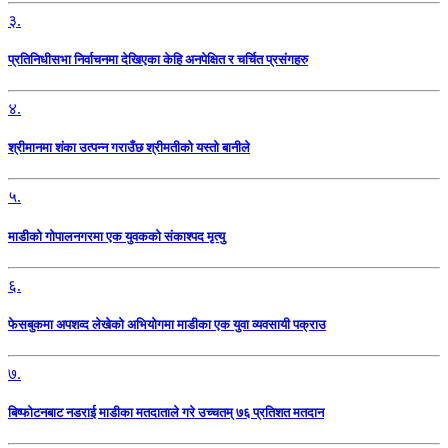
३.
प्रतिनिधीसभा निर्वाचनमा देखिएका केहि अनपेक्षित र चर्चित प्रसंगहरु
४.
श्रीमानमा शंका उत्पन्न गराउँछ श्रीमतीको यस्तो बानीले
५.
माडीको गोपालनगरमा एक युवकको संकाश्पद मृत्यु
६.
फेसबुकमा अपशव्द लेखेको अभियोगमा माडीका एक युवा व्यवसायी पक्राउ
७.
बिष्फोटनबाट नडराई माडीका मतदाताले गरे उच्चतम् ७६ प्रतिशत मतदान