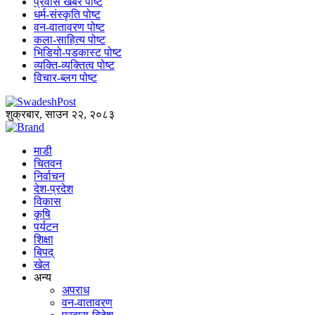
प्रवास खबर पोष्ट
धर्म-संस्कृति पोष्ट
वन-वातावरण पोष्ट
कला-साहित्य पोष्ट
भिडियो-पडकास्ट पोष्ट
व्यक्ति-व्यक्तित्व पोष्ट
विचार-ब्लग पोष्ट
शुक्रबार, साउन २२, २०८३
माडी
चितवन
निर्वाचन
देश-प्रदेश
विकास
कृषि
पर्यटन
शिक्षा
बिपद्
खेल
अन्य
अपराध
वन-वातावरण