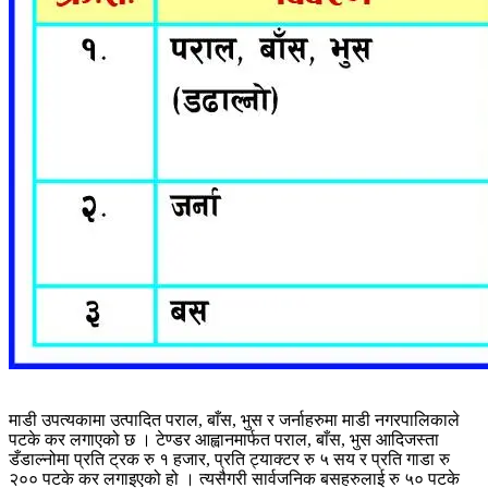
माडी उपत्यकामा उत्पादित पराल, बाँस, भुस र जर्नाहरुमा माडी नगरपालिकाले
पटके कर लगाएको छ । टेण्डर आह्वानमार्फत पराल, बाँस, भुस आदिजस्ता
डँडाल्नोमा प्रति ट्रक रु १ हजार, प्रति ट्याक्टर रु ५ सय र प्रति गाडा रु
२०० पटके कर लगाइएको हो । त्यसैगरी सार्वजनिक बसहरुलाई रु ५० पटके