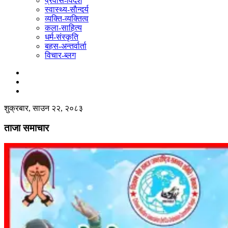
प्रवास-विदेश
स्वास्थ्य-साैन्दर्य
व्यक्ति-व्यक्तित्व
कला-साहित्य
धर्म-संस्कृति
बहस-अन्तर्वार्ता
विचार-ब्लग
शुक्रबार, साउन २२, २०८३
ताजा समाचार