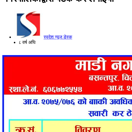
स्वदेश न्यूज डेस्क
८ वर्ष अघि