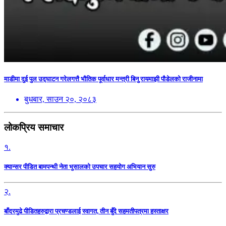
माडीमा दुई पुल उद्घाटन गरेलगत्तै भौतिक पूर्वाधार मन्त्री बिनु रायमाझी पौडेलको राजीनामा
बुधबार, साउन २०, २०८३
लोकप्रिय समाचार
१.
क्यान्सर पीडित बामपन्थी नेता भुसालकाे उपचार सहयोग अभियान सुरु
२.
बाँदरमुढे पीडितहरुद्वारा प्रचण्डलाई स्वागत, तीन बुँदे सहमतीपत्रमा हस्ताक्षर