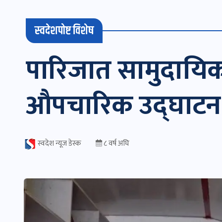
स्वदेशपोष्ट विशेष
पारिजात सामुदायिक 
औपचारिक उद्घाटन
स्वदेश न्यूज डेस्क
८ वर्ष अघि