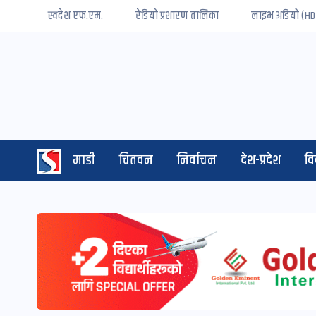
स्वदेश एफ.एम.
रेडियो प्रशारण तालिका
लाइभ अडियो (HD
माडी
चितवन
निर्वाचन
देश-प्रदेश
व