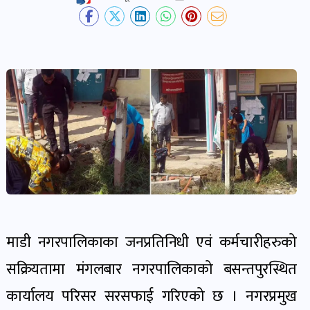
देश-
प्रदेश
खबर
पोष्ट
विकास-
निर्माण
खबर
पोष्ट
माडी नगरपालिकाका जनप्रतिनिधी एवं कर्मचारीहरुको
कृषि
सक्रियतामा मंगलबार नगरपालिकाको बसन्तपुरस्थित
र
कार्यालय परिसर सरसफाई गरिएको छ । नगरप्रमुख
कृषक