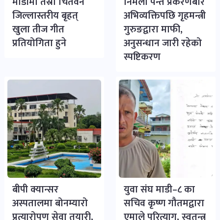
माडीमा तेस्रो चितवन
निर्मला पन्त प्रकरणबारे
जिल्लास्तरीय बृहत्
अभिव्यक्तिपछि गृहमन्त्री
खुला तीज गीत
गुरुङद्वारा माफी,
प्रतियोगिता हुने
अनुसन्धान जारी रहेको
स्पष्टिकरण
बीपी क्यान्सर
युवा संघ माडी–८ का
अस्पतालमा बोनम्यारो
सचिव कृष्ण गौतमद्वारा
प्रत्यारोपण सेवा तयारी,
एमाले परित्याग, स्वतन्त्र