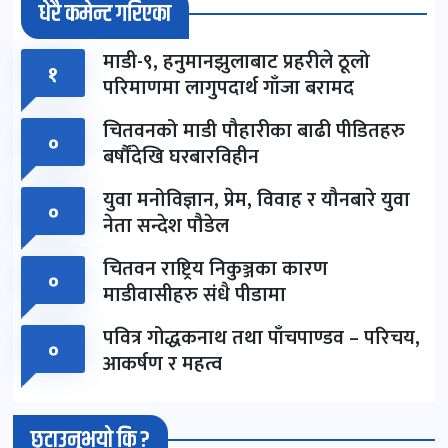
धेरै कमेन्ट गरिएका
माडी-९, हनुमानझुलाबाट प्रहरीले ठूलो
१
परिमाणमा लागुपदार्थ गाँजा बरामद
चितवनको माडी पौहारीका बाढी पीडितहरु
०
बर्षौंदेखि घरबारविहीन
युवा मनोविज्ञान, प्रेम, विवाह र यौनबारे युवा
०
नेता सन्देश पौडेल
चितवन राष्ट्रिय निकुञ्जका कारण
०
माडीवासीहरु संधै पीडामा
पवित्र गोद्धकनाथ तथा पाँचपाण्डव – परिचय,
०
आकर्षण र महत्व
छुटाउनुभयो कि ?