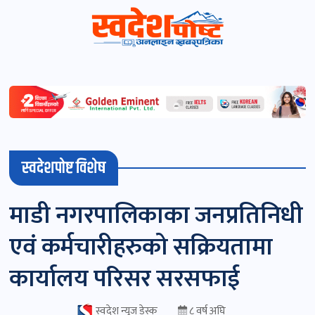
स्वदेशपोष्ट
विशेष
माडी
स्वदेशपोष्ट विशेष
(स्थानीय)
खबर
माडी नगरपालिकाका जनप्रतिनिधी
पोष्ट
एवं कर्मचारीहरुको सक्रियतामा
चितवन
कार्यालय परिसर सरसफाई
खबर
पोष्ट
स्वदेश न्यूज डेस्क
८ वर्ष अघि