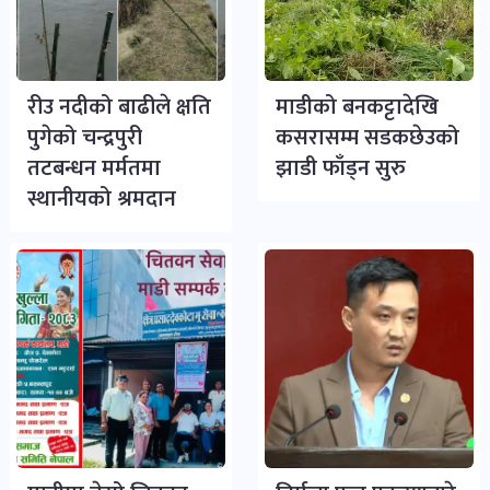
भिडियो-
पडकास्ट
रीउ नदीको बाढीले क्षति
माडीको बनकट्टादेखि
पोष्ट
पुगेको चन्द्रपुरी
कसरासम्म सडकछेउको
तटबन्धन मर्मतमा
झाडी फाँड्न सुरु
स्थानीयको श्रमदान
व्यक्ति-
व्यक्तित्व
पोष्ट
विचार-
ब्लग
पोष्ट