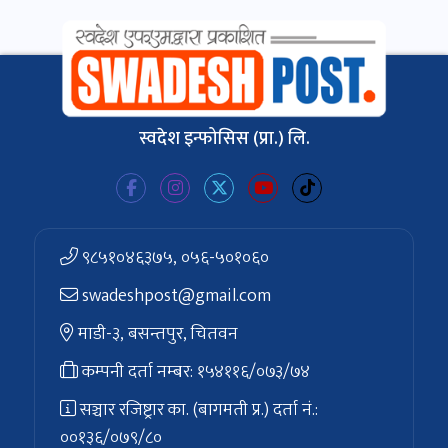
स्वदेश इन्फोसिस (प्रा.) लि.
९८५१०४६३७५, ०५६-५०१०६०
swadeshpost@gmail.com
माडी-३, बसन्तपुर, चितवन
कम्पनी दर्ता नम्बर: १५४११६/०७३/७४
सञ्चार रजिष्ट्रार का. (बागमती प्र.) दर्ता नं.:
००१३६/०७९/८०