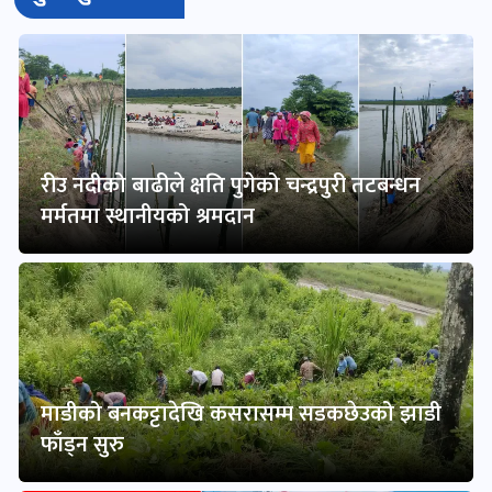
रीउ नदीको बाढीले क्षति पुगेको चन्द्रपुरी तटबन्धन
मर्मतमा स्थानीयको श्रमदान
माडीको बनकट्टादेखि कसरासम्म सडकछेउको झाडी
फाँड्न सुरु