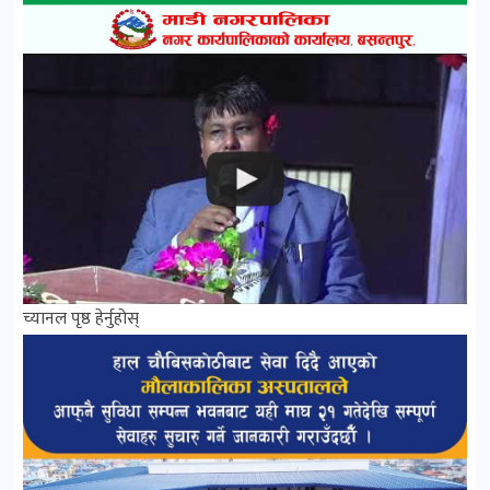
च्यानल पृष्ठ हेर्नुहोस्