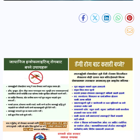
खेल
र
खेलाडी
पोष्ट
अपराध
खबर
पोष्ट
स्वास्थ्य
खबर
पोष्ट
प्रवास