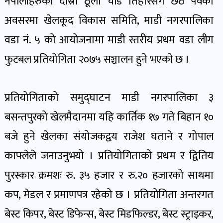
नेपालीहरुको दोस्रो ठूलो चाड तिहारसंगै छठ पर्वको
पोष्ट
अवसरमा खेलकूद विकास समिति, माडी नगरपालिका
वडा नं. ५ को आयोजनामा माडी स्तरीय प्रथम वडा लीग
पर्यटन
खबर
फुटबल प्रतियोगिता २०७५ सञ्चालन हुने भएको छ ।
पोष्ट
प्रतियोगिताको समुद्घाटन माडी नगरपालिका ३
शिक्षा
बसन्तपुरको खेलमैदानमा यहि कार्तिक १७ गते बिहान १०
खबर
पोष्ट
बजे हुने खेलका संयोजकद्वय राजेश घताने र गोपाल
काफ्लेले जनाउनुभयो । प्रतियोगिताको प्रथम र द्वितिय
बिपद-
पुरस्कार क्रमशः रु. ३५ हजार र रु.२० हजारको साथमा
जोखिम
कप, मेडल र प्रमाणपत्र रहेको छ । प्रतियोगिता अन्तरगत
पोष्ट
बेस्ट किपर, बेस्ट डिफेन्स, बेस्ट मिडफिल्डर, बेस्ट स्ट्राइकर,