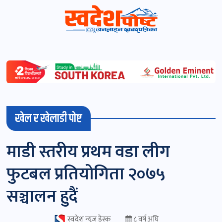
स्वदेशपोष्ट
विशेष
माडी
खेल र खेलाडी पोष्ट
(स्थानीय)
खबर
माडी स्तरीय प्रथम वडा लीग
पोष्ट
फुटबल प्रतियोगिता २०७५
चितवन
सञ्चालन हुदैं
खबर
पोष्ट
स्वदेश न्यूज डेस्क
८ वर्ष अघि