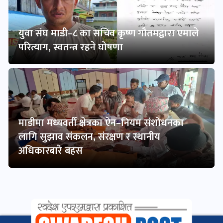
युवा संघ माडी–८ का सचिव कृष्ण गौतमद्वारा एमाले
परित्याग, स्वतन्त्र रहने घोषणा
माडीमा मध्यवर्ती क्षेत्रका ऐन–नियम संशोधनका
लागि सुझाव संकलन, संरक्षण र स्थानीय
अधिकारबारे बहस