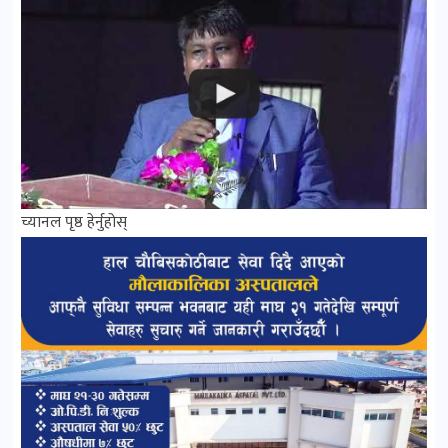
च्यानल पृष्ठ हेर्नुहोस्