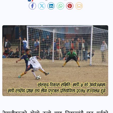
देश-
प्रदेश
खबर
पोष्ट
विकास-
निर्माण
खबर
पोष्ट
कृषि
र
कृषक