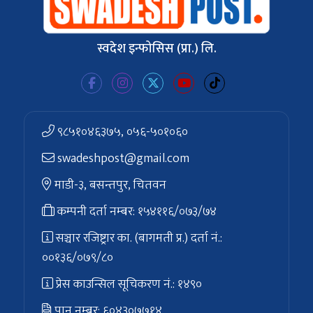
स्वदेश इन्फोसिस (प्रा.) लि.
९८५१०४६३७५, ०५६-५०१०६०
swadeshpost@gmail.com
माडी-३, बसन्तपुर, चितवन
कम्पनी दर्ता नम्बर: १५४११६/०७३/७४
सञ्चार रजिष्ट्रार का. (बागमती प्र.) दर्ता नं.:
००१३६/०७९/८०
प्रेस काउन्सिल सूचिकरण नं.: १४९०
पान नम्बर: ६०४३०७७१४