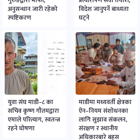
गुरुङद्वारा माफी,
प्रत्यारोपण सेवा तयारी,
अनुसन्धान जारी रहेको
विदेश जानुपर्ने बाध्यता
स्पष्टिकरण
घट्ने
युवा संघ माडी–८ का
माडीमा मध्यवर्ती क्षेत्रका
सचिव कृष्ण गौतमद्वारा
ऐन–नियम संशोधनका
एमाले परित्याग, स्वतन्त्र
लागि सुझाव संकलन,
रहने घोषणा
संरक्षण र स्थानीय
अधिकारबारे बहस