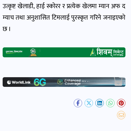
उत्कृष्ट खेलाडी, हाई स्कोरर र प्रत्येक खेलमा म्यान अफ द
खेल
र
म्याच तथा अनुशासित टिमलाई पुरस्कृत गरिने जनाइएको
खेलाडी
छ ।
पोष्ट
अपराध
खबर
पोष्ट
स्वास्थ्य
खबर
पोष्ट
प्रवास