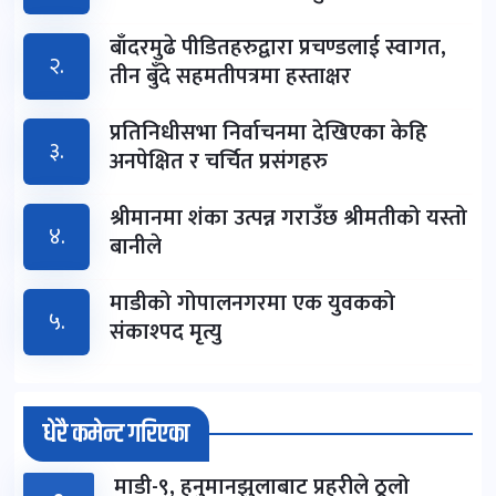
बाँदरमुढे पीडितहरुद्वारा प्रचण्डलाई स्वागत,
२.
तीन बुँदे सहमतीपत्रमा हस्ताक्षर
प्रतिनिधीसभा निर्वाचनमा देखिएका केहि
३.
अनपेक्षित र चर्चित प्रसंगहरु
श्रीमानमा शंका उत्पन्न गराउँछ श्रीमतीको यस्तो
४.
बानीले
माडीको गोपालनगरमा एक युवकको
५.
संकाश्पद मृत्यु
धेरै कमेन्ट गरिएका
माडी-९, हनुमानझुलाबाट प्रहरीले ठूलो