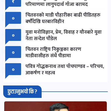
१
परिमाणमा लागुपदार्थ गाँजा बरामद
चितवनको माडी पौहारीका बाढी पीडितहरु
०
बर्षौंदेखि घरबारविहीन
युवा मनोविज्ञान, प्रेम, विवाह र यौनबारे युवा
०
नेता सन्देश पौडेल
चितवन राष्ट्रिय निकुञ्जका कारण
०
माडीवासीहरु संधै पीडामा
पवित्र गोद्धकनाथ तथा पाँचपाण्डव – परिचय,
०
आकर्षण र महत्व
छुटाउनुभयो कि ?