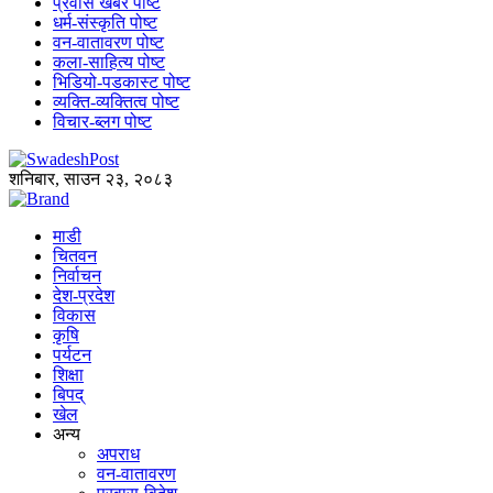
प्रवास खबर पोष्ट
धर्म-संस्कृति पोष्ट
वन-वातावरण पोष्ट
कला-साहित्य पोष्ट
भिडियो-पडकास्ट पोष्ट
व्यक्ति-व्यक्तित्व पोष्ट
विचार-ब्लग पोष्ट
शनिबार, साउन २३, २०८३
माडी
चितवन
निर्वाचन
देश-प्रदेश
विकास
कृषि
पर्यटन
शिक्षा
बिपद्
खेल
अन्य
अपराध
वन-वातावरण