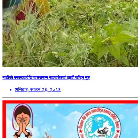
माडीको बनकट्टादेखि कसरासम्म सडकछेउको झाडी फाँड्न सुरु
शनिबार, साउन २३, २०८३