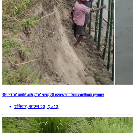
रीउ नदीको बाढीले क्षति पुगेको चन्द्रपुरी तटबन्धन मर्मतमा स्थानीयको श्रमदान
शनिबार, साउन २३, २०८३