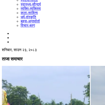
प्रवास-विदेश
स्वास्थ्य-साैन्दर्य
व्यक्ति-व्यक्तित्व
कला-साहित्य
धर्म-संस्कृति
बहस-अन्तर्वार्ता
विचार-ब्लग
शनिबार, साउन २३, २०८३
ताजा समाचार