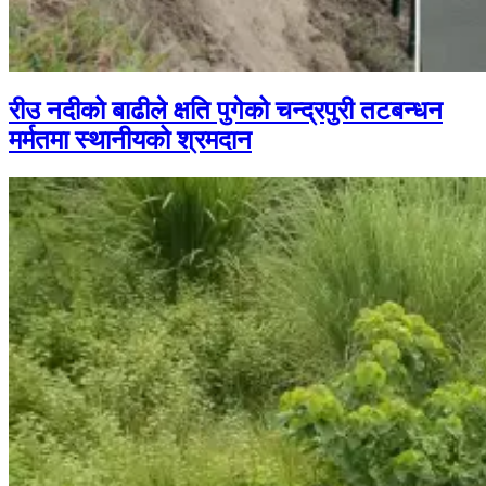
रीउ नदीको बाढीले क्षति पुगेको चन्द्रपुरी तटबन्धन
मर्मतमा स्थानीयको श्रमदान