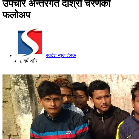
उपचार अन्तरगत दोश्रो चरणको
फलोअप
स्वदेश न्यूज डेस्क
८ वर्ष अघि