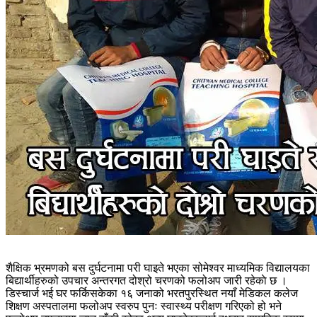
शैक्षिक भ्रमणको बस दुर्घटनामा परी घाइते भएका सोमेश्वर माध्यमिक विद्यालयका
बिद्यार्थीहरुको उपचार अन्तरगत दोश्रो चरणको फलोअप जारी रहेकाे छ ।
डिस्चार्ज भई घर फर्किसकेका १६ जनाको भरतपुरस्थित नयाँ मेडिकल कलेज
शिक्षण अस्पतालमा फलोअप स्वरुप पुनः स्वास्थ्य परीक्षण गरिएको हो भने