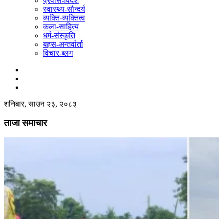
प्रवास-विदेश
स्वास्थ्य-साैन्दर्य
व्यक्ति-व्यक्तित्व
कला-साहित्य
धर्म-संस्कृति
बहस-अन्तर्वार्ता
विचार-ब्लग
शनिबार, साउन २३, २०८३
ताजा समाचार