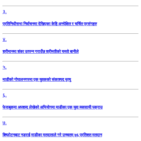
३.
प्रतिनिधीसभा निर्वाचनमा देखिएका केहि अनपेक्षित र चर्चित प्रसंगहरु
४.
श्रीमानमा शंका उत्पन्न गराउँछ श्रीमतीको यस्तो बानीले
५.
माडीको गोपालनगरमा एक युवकको संकाश्पद मृत्यु
६.
फेसबुकमा अपशव्द लेखेको अभियोगमा माडीका एक युवा व्यवसायी पक्राउ
७.
बिष्फोटनबाट नडराई माडीका मतदाताले गरे उच्चतम् ७६ प्रतिशत मतदान