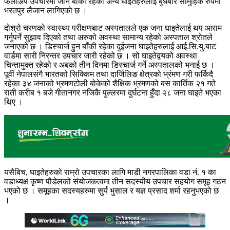
फलोअप उपचारमा जान बाँकी रहेका अन्य घाइतेहरुलाई बुधबार सामुहिक रुपमा
भरतपुर लैजान लागिएकाे छ ।
दोश्रो चरणको स्वास्थ्य परीक्षणबाट अस्पतालले एक जना घाइतेलाई थप आराम
गर्नुपर्ने सुझाव दिएको तथा अरुको अवस्था सा
मान्य रहेको अस्पताल श्रोतले
जनाएको छ । डिस्चार्ज हुन बाँकी रहेका दुईजना घाइतेहरुलाई आई.सि.यु.बाट
वार्डमा सारी निरन्तर उपचार जारी रहेको छ । सो घाइतेद्वयको अवस्था
चिन्तामुक्त रहेको र अबको तीन दिनमा डिस्चार्ज गर्ने अस्पतालको भनाई छ ।
पूर्वी नेपालसंगै भारतको सिक्किम तथा दार्जिलिङ क्षेत्रको भ्रंमण गरी फर्किदै
रहेका ३४ जनाको भ्रमणटोली बोकेको शैक्षिक भ्रमणको बस कार्तिक २१ गते
राती करीब १ बजे गीतानगर नजिकै पुल्लरमा दुर्घटना हुँदा २८ जना घाइते भएका
थिए ।
यसैबिच, घाइतेहरुको राम्रो उपचारका लागि माडी नगरपालिका वडा नं. १ का
वडाध्यक्ष कृष्ण पौडेलको संयोजकत्वमा तीन सदस्यीय उपचार सहयोग समूह गठन
भएको छ । समूहका सदस्यहरुमा सुर्य भुसाल र यज्ञ प्रसाद शर्मा रहनुभएको छ
।