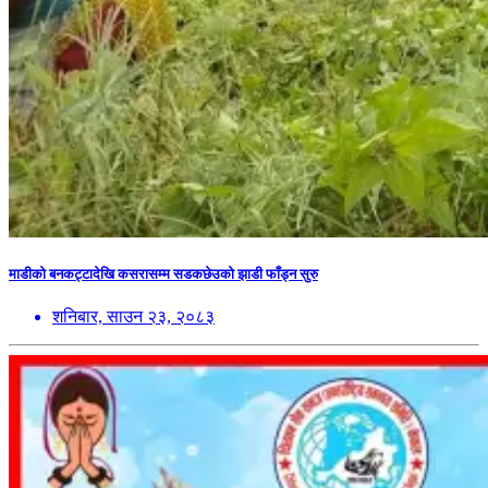
माडीको बनकट्टादेखि कसरासम्म सडकछेउको झाडी फाँड्न सुरु
शनिबार, साउन २३, २०८३