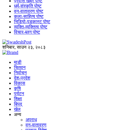
प्रवास खबर पोष्ट
धर्म-संस्कृति पोष्ट
वन-वातावरण पोष्ट
कला-साहित्य पोष्ट
भिडियो-पडकास्ट पोष्ट
व्यक्ति-व्यक्तित्व पोष्ट
विचार-ब्लग पोष्ट
शनिबार, साउन २३, २०८३
माडी
चितवन
निर्वाचन
देश-प्रदेश
विकास
कृषि
पर्यटन
शिक्षा
बिपद्
खेल
अन्य
अपराध
वन-वातावरण