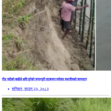
रीउ नदीको बाढीले क्षति पुगेको चन्द्रपुरी तटबन्धन मर्मतमा स्थानीयको श्रमदान
शनिबार, साउन २३, २०८३