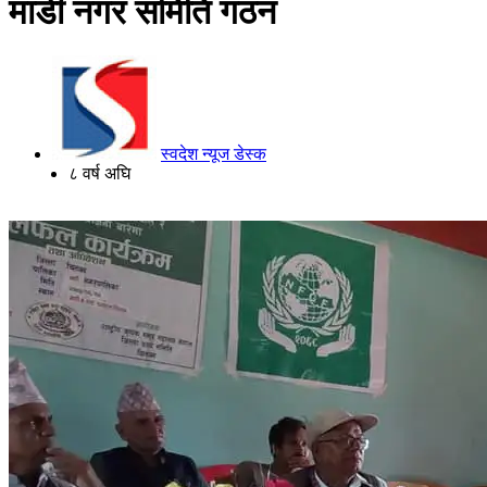
माडी नगर समिति गठन
स्वदेश न्यूज डेस्क
८ वर्ष अघि