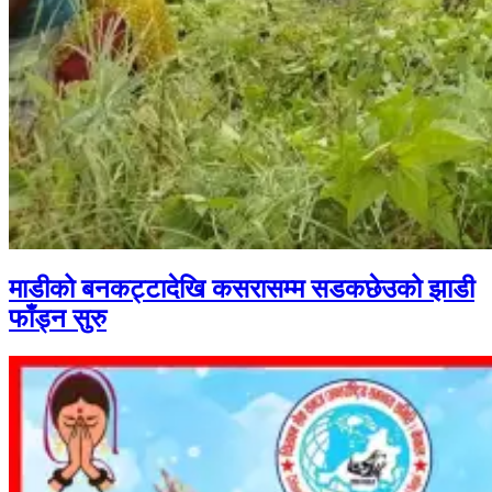
माडीको बनकट्टादेखि कसरासम्म सडकछेउको झाडी
फाँड्न सुरु