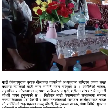
माडी देबेन्द्रपुरका कृषक नीलकन्ठ काफ्लेको अध्यक्षतामा राष्ट्रिय कृषक समूह
महासंघ नेपालको माडी नगर समिति गठन गरिएको छ । समितिको सचिव,
सहसचिव र कोषाध्यक्षमा क्रमशः फणिन्द्रराज पुरी, श्रीराम श्रेष्ठ र चेतकुमारी
चौधरी चयन हुनुभएको छ । बिहीबार माडी क्याम्पसको सभाहलमा सम्पन्न
नगरपालिकाका पदाधिकारी र किसानहरुबिचको छलफल कार्यक्रमबाट गठित
सो समितिको सदस्यहरुमा मञ्जु चौधरी, चित्रकला पाठक, गोमा घिमिरे, युवराज