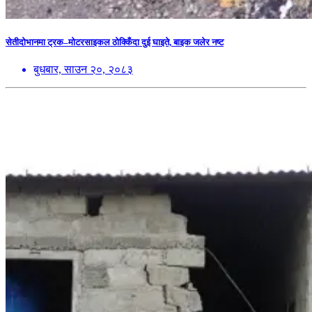
सेतीदोभानमा ट्रक–मोटरसाइकल ठोक्किँदा दुई घाइते, बाइक जलेर नष्ट
बुधबार, साउन २०, २०८३