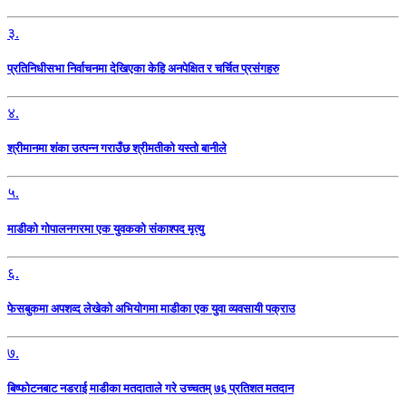
३.
प्रतिनिधीसभा निर्वाचनमा देखिएका केहि अनपेक्षित र चर्चित प्रसंगहरु
४.
श्रीमानमा शंका उत्पन्न गराउँछ श्रीमतीको यस्तो बानीले
५.
माडीको गोपालनगरमा एक युवकको संकाश्पद मृत्यु
६.
फेसबुकमा अपशव्द लेखेको अभियोगमा माडीका एक युवा व्यवसायी पक्राउ
७.
बिष्फोटनबाट नडराई माडीका मतदाताले गरे उच्चतम् ७६ प्रतिशत मतदान