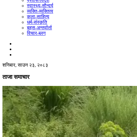
प्रवास-विदेश
स्वास्थ्य-साैन्दर्य
व्यक्ति-व्यक्तित्व
कला-साहित्य
धर्म-संस्कृति
बहस-अन्तर्वार्ता
विचार-ब्लग
शनिबार, साउन २३, २०८३
ताजा समाचार