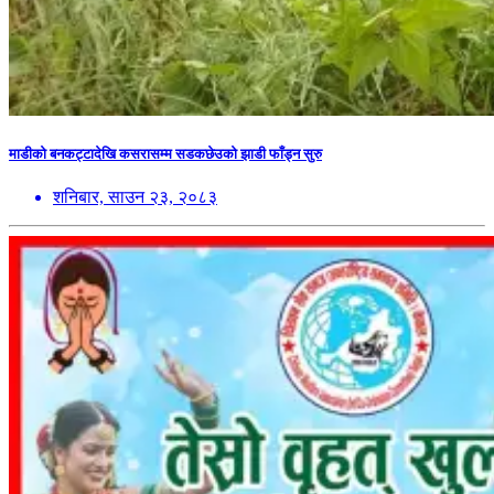
माडीको बनकट्टादेखि कसरासम्म सडकछेउको झाडी फाँड्न सुरु
शनिबार, साउन २३, २०८३