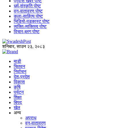
प्रवास खबर पोष्ट
धर्म-संस्कृति पोष्ट
वन-वातावरण पोष्ट
कला-साहित्य पोष्ट
भिडियो-पडकास्ट पोष्ट
व्यक्ति-व्यक्तित्व पोष्ट
विचार-ब्लग पोष्ट
शनिबार, साउन २३, २०८३
माडी
चितवन
निर्वाचन
देश-प्रदेश
विकास
कृषि
पर्यटन
शिक्षा
बिपद्
खेल
अन्य
अपराध
वन-वातावरण