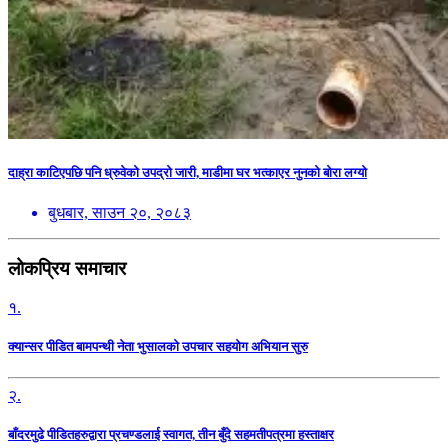
दाह्रा काटिएपछि पनि ध्रुवेको उपद्रो जारी, माडीमा घर भत्काएर नुनको बोरा लग्यो
बुधबार, साउन २०, २०८३
लोकप्रिय समाचार
१.
क्यान्सर पीडित बामपन्थी नेता भुसालकाे उपचार सहयोग अभियान सुरु
२.
बाँदरमुढे पीडितहरुद्वारा प्रचण्डलाई स्वागत, तीन बुँदे सहमतीपत्रमा हस्ताक्षर