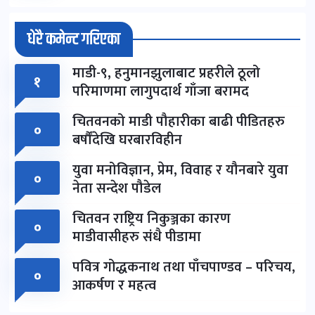
धेरै कमेन्ट गरिएका
माडी-९, हनुमानझुलाबाट प्रहरीले ठूलो
१
परिमाणमा लागुपदार्थ गाँजा बरामद
चितवनको माडी पौहारीका बाढी पीडितहरु
०
बर्षौंदेखि घरबारविहीन
युवा मनोविज्ञान, प्रेम, विवाह र यौनबारे युवा
०
नेता सन्देश पौडेल
चितवन राष्ट्रिय निकुञ्जका कारण
०
माडीवासीहरु संधै पीडामा
पवित्र गोद्धकनाथ तथा पाँचपाण्डव – परिचय,
०
आकर्षण र महत्व