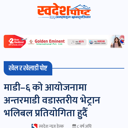
स्वदेशपोष्ट
विशेष
माडी
खेल र खेलाडी पोष्ट
(स्थानीय)
खबर
माडी–६ को आयोजनामा
पोष्ट
अन्तरमाडी वडास्तरीय भेट्रान
चितवन
भलिबल प्रतियोगिता हुदैँ
खबर
पोष्ट
स्वदेश न्यूज डेस्क
८ वर्ष अघि