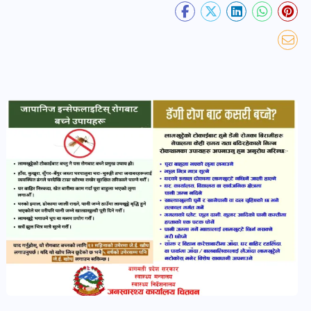
खबर
पोष्ट
धर्म-
संस्कृति
पोष्ट
वन-
वातावरण
पोष्ट
कला-
साहित्य
पोष्ट