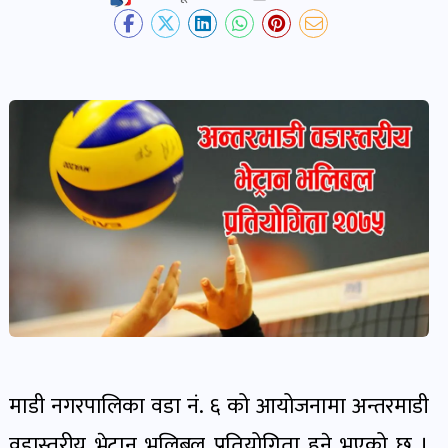
देश-
प्रदेश
खबर
पोष्ट
विकास-
निर्माण
खबर
पोष्ट
कृषि
र
माडी नगरपालिका वडा नं. ६ को आयोजनामा अन्तरमाडी
कृषक
वडास्तरीय भेट्रान भलिबल प्रतियोगिता हुने भएको छ ।