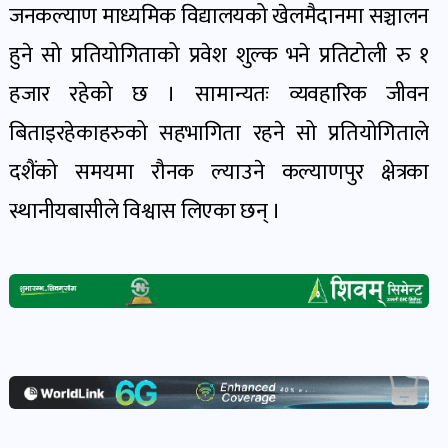
जनकल्याण माध्यमिक विद्यालयको खेलमैदानमा सञ्चालन
खेल
र
हुने सो प्रतियोगिताको प्रवेश शुल्क भने प्रतिटोली रु १
खेलाडी
हजार रहेको छ । सामान्यतः व्यवहारिक जीवन
पोष्ट
बिताइरहेकाहरुको सहभागिता रहने सो प्रतियोगिताले
दशैंको समयमा रौनक ल्याउने कल्याणपुर क्षेत्रका
अपराध
खबर
स्थानीयबासीले विश्वास लिएका छन् ।
पोष्ट
स्वास्थ्य
खबर
पोष्ट
प्रवास