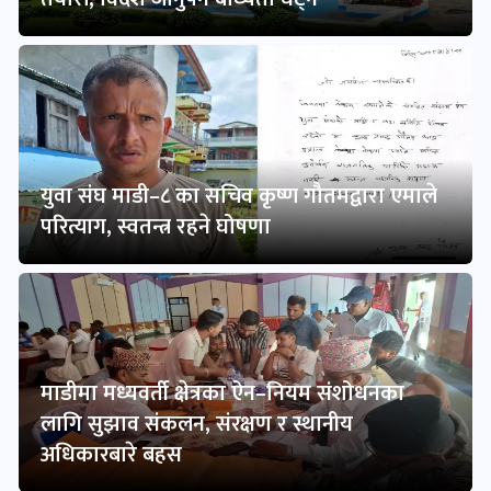
युवा संघ माडी–८ का सचिव कृष्ण गौतमद्वारा एमाले
परित्याग, स्वतन्त्र रहने घोषणा
माडीमा मध्यवर्ती क्षेत्रका ऐन–नियम संशोधनका
लागि सुझाव संकलन, संरक्षण र स्थानीय
अधिकारबारे बहस