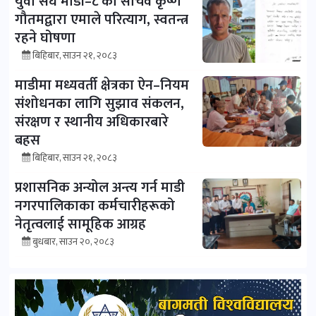
युवा संघ माडी–८ का सचिव कृष्ण
गौतमद्वारा एमाले परित्याग, स्वतन्त्र
रहने घोषणा
बिहिबार, साउन २१, २०८३
माडीमा मध्यवर्ती क्षेत्रका ऐन–नियम
संशोधनका लागि सुझाव संकलन,
संरक्षण र स्थानीय अधिकारबारे
बहस
बिहिबार, साउन २१, २०८३
प्रशासनिक अन्योल अन्त्य गर्न माडी
नगरपालिकाका कर्मचारीहरूको
नेतृत्वलाई सामूहिक आग्रह
बुधबार, साउन २०, २०८३