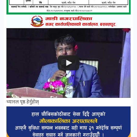
च्यानल पृष्ठ हेर्नुहोस्