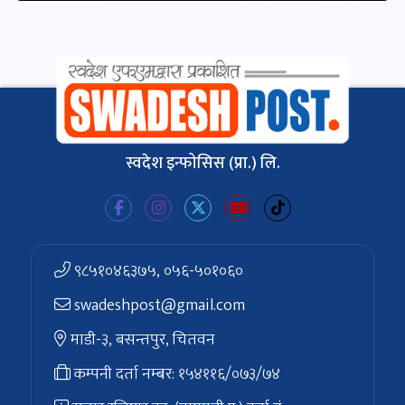
स्वदेश इन्फोसिस (प्रा.) लि.
९८५१०४६३७५, ०५६-५०१०६०
swadeshpost@gmail.com
माडी-३, बसन्तपुर, चितवन
कम्पनी दर्ता नम्बर: १५४११६/०७३/७४