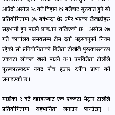
पोष्ट
आउँदो असोज २८ गते बिहान ११ बजेबाट सुरुवात हुने सो
प्रतियोगितामा ३५ बर्षभन्दा धेरै उमेर भएका खेलाडीहरु
पर्यटन
खबर
सहभागी हुन पाउने प्राबधान राखिएको छ । असोज २७
पोष्ट
गते कार्यालय समयसम्म टीम दर्ता भइसक्नुपर्ने नियम
रहेको सो प्रतियोगिताको बिजेता टोलीले पुरस्कारस्वरुप
शिक्षा
एकवटा लोकल खसी पाउने तथा उपविजेता टोलीले
खबर
पोष्ट
पुरस्कारस्वरुप नगद पाँच हजार रुपैंया प्राप्त गर्ने
जनाइएको छ ।
बिपद-
जोखिम
माडीका ९ वटै वडाहरुबाट एक एकवटा भेट्रान टोलीले
पोष्ट
प्रतियोगितामा सहभागिता जनाउन पानउेछन् ।