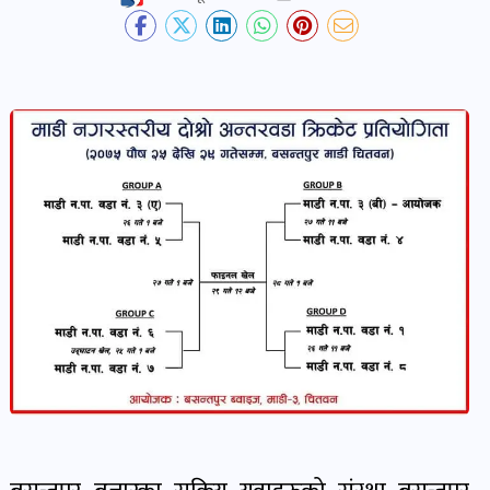
देश-
प्रदेश
खबर
पोष्ट
विकास-
निर्माण
खबर
पोष्ट
कृषि
र
कृषक