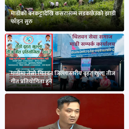
माडीको बनकट्टादेखि कसरासम्म सडकछेउको झाडी
फाँड्न सुरु
माडीमा तेस्रो चितवन जिल्लास्तरीय बृहत् खुला तीज
गीत प्रतियोगिता हुने