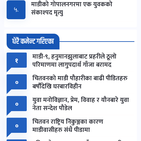
माडीको गोपालनगरमा एक युवकको
५.
संकाश्पद मृत्यु
धेरै कमेन्ट गरिएका
माडी-९, हनुमानझुलाबाट प्रहरीले ठूलो
१
परिमाणमा लागुपदार्थ गाँजा बरामद
चितवनको माडी पौहारीका बाढी पीडितहरु
०
बर्षौंदेखि घरबारविहीन
युवा मनोविज्ञान, प्रेम, विवाह र यौनबारे युवा
०
नेता सन्देश पौडेल
चितवन राष्ट्रिय निकुञ्जका कारण
०
माडीवासीहरु संधै पीडामा