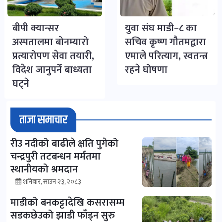
बीपी क्यान्सर
युवा संघ माडी–८ का
अस्पतालमा बोनम्यारो
सचिव कृष्ण गौतमद्वारा
प्रत्यारोपण सेवा तयारी,
एमाले परित्याग, स्वतन्त्र
विदेश जानुपर्ने बाध्यता
रहने घोषणा
घट्ने
ताजा समाचार
रीउ नदीको बाढीले क्षति पुगेको
चन्द्रपुरी तटबन्धन मर्मतमा
स्थानीयको श्रमदान
शनिबार, साउन २३, २०८३
माडीको बनकट्टादेखि कसरासम्म
सडकछेउको झाडी फाँड्न सुरु