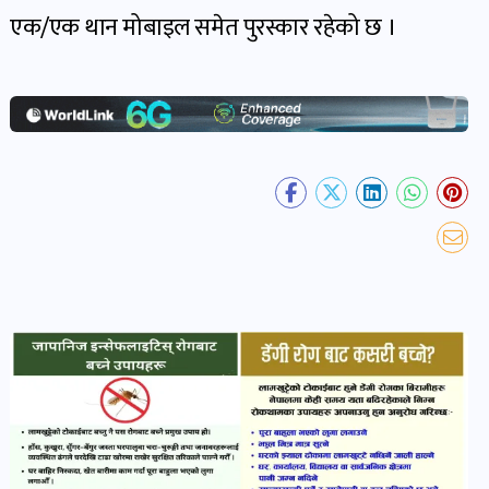
खबर
एक/एक थान मोबाइल समेत पुरस्कार रहेको छ ।
पोष्ट
धर्म-
संस्कृति
पोष्ट
वन-
वातावरण
पोष्ट
कला-
साहित्य
पोष्ट