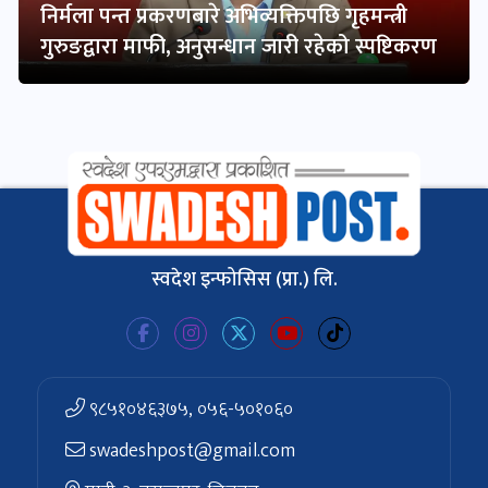
निर्मला पन्त प्रकरणबारे अभिव्यक्तिपछि गृहमन्त्री
गुरुङद्वारा माफी, अनुसन्धान जारी रहेको स्पष्टिकरण
स्वदेश इन्फोसिस (प्रा.) लि.
९८५१०४६३७५, ०५६-५०१०६०
swadeshpost@gmail.com