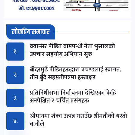
लोकप्रिय समाचार
क्यान्सर पीडित बामपन्थी नेता भुसालकाे
१.
उपचार सहयोग अभियान सुरु
बाँदरमुढे पीडितहरुद्वारा प्रचण्डलाई स्वागत,
२.
तीन बुँदे सहमतीपत्रमा हस्ताक्षर
प्रतिनिधीसभा निर्वाचनमा देखिएका केहि
३.
अनपेक्षित र चर्चित प्रसंगहरु
श्रीमानमा शंका उत्पन्न गराउँछ श्रीमतीको यस्तो
४.
बानीले