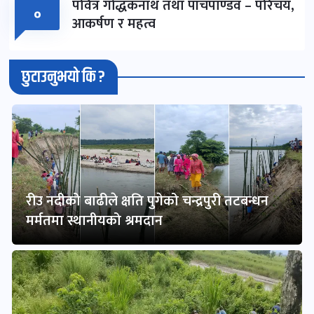
पवित्र गोद्धकनाथ तथा पाँचपाण्डव – परिचय,
०
आकर्षण र महत्व
छुटाउनुभयो कि ?
रीउ नदीको बाढीले क्षति पुगेको चन्द्रपुरी तटबन्धन
मर्मतमा स्थानीयको श्रमदान