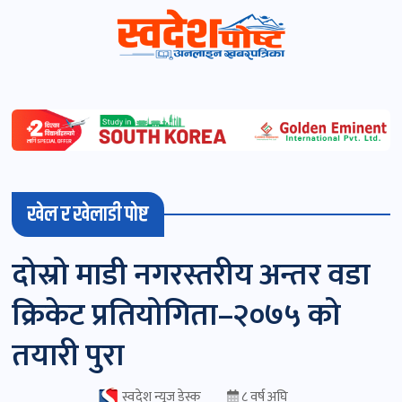
स्वदेशपोष्ट
विशेष
माडी
खेल र खेलाडी पोष्ट
(स्थानीय)
खबर
दोस्रो माडी नगरस्तरीय अन्तर वडा
पोष्ट
क्रिकेट प्रतियोगिता–२०७५ को
चितवन
तयारी पुरा
खबर
पोष्ट
स्वदेश न्यूज डेस्क
८ वर्ष अघि