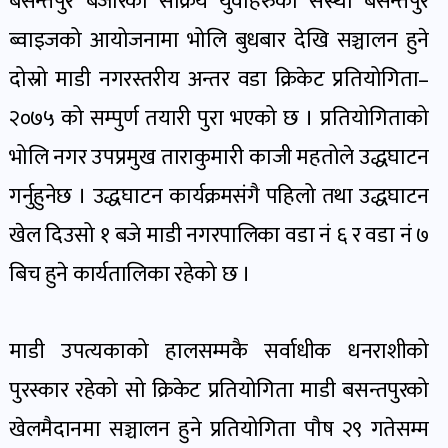
बसन्तपुर बजारका सक्रिय युवाहरुको संस्था बसन्तपुर
पोष्ट
ब्वाइजको आयोजनामा भोलि बुधबार देखि सञ्चालन हुने
दोस्रो माडी नगरस्तरीय अन्तर वडा क्रिकेट प्रतियोगिता–
पर्यटन
खबर
२०७५ को सम्पुर्ण तयारी पुरा भएको छ । प्रतियोगिताको
पोष्ट
भोलि नगर उपप्रमुख ताराकुमारी काजी महतोले उद्धघाटन
गर्नुहुनेछ । उद्धघाटन कार्यक्रमसंगै पहिलो तथा उद्धघाटन
शिक्षा
खेल दिउसो १ बजे माडी नगरपालिका वडा नं ६ र वडा नं ७
खबर
पोष्ट
बिच हुने कार्यतालिका रहेको छ ।
बिपद-
माडी उपत्यकाको हालसम्मकै सर्वाधीक धनराशीको
जोखिम
पुरस्कार रहेको सो क्रिकेट प्रतियोगिता माडी बसन्तपुरको
पोष्ट
खेलमैदानमा सञ्चालन हुने प्रतियोगिता पौष २९ गतेसम्म