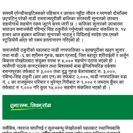
समयमै एपेन्डीसाइटिक्सको पहिचान र उपचार नहुँदा जीवन र मरणको दोसाँधमा
छट्पटिनु परेकी माडी रामराज्यपुरीकी बालिका सरस्वती सुनारको उपचार
सहयोगार्थ सहयोग रकम जुट्ने क्रम जारी छ । बालिका सुनारको उपचारमा
सघाउन समाजसेवी रविन्द्र सिंह ठकुरीले गर्नुभएको पहलबाट संकलित रु. १४
हजार आज बुधबार बालिका सुनारको भाउजु र दिदिलाई स्वदेश एफ.एमको
स्टुडियोमै आएर सो रकम हस्तान्तरण गरिएको हो ।
समाजसेवी ठकुरीको पहलबाट माडी नगरपालिका ५ ब्रम्हपुरीका खडग सुनार
तथा माडी –६ का श्रीमन गुरुङ, खडग प्रसाईं, जित बहादुर श्रीपाईली र अर्जुन
बिक्रम पोख्रेलबाट संयुक्त रुपमा रु ४,००० सहयोग प्राप्त भएको हो ।
त्यसैगरी पाठक कन्स्ट्रक्सन तथा बिश्वकर्मा बाबा ईन्जिनियरिङ वर्कशप
बसन्तपुरका तर्फबाट रु ३,००० तथा वुद्ध गुरुङ बेलायतबाट रु. ३,०००,
रबिन्द«सिंह ठकुरी (आर आर एन) का तर्फबाट २,०००, माडी नगरपालिका वडा
नं. ८ का राजकुमार परियार र भुपेन्द्र गिरीबाट रु १,००० र जयराम कुँवर का
तर्फबाट रु १,००० गरि कुल १४,००० सहयोग संकलित भएको हो ।
यसैबिच, नवराज चापाँगाई र सुलभबन्धु पोख्रेलको पहलबाट स्थानियबासि