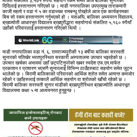
मार्फत संकलित ३,५७५ रुपैँया सहयोग रकम समेत आज बालिका सुनारको
दिदिलाई हस्तान्तरण गरिएको छ । माडी नगरपालिका उपप्रमुख ताराकमारी
काजी महतो र वडा नं ५ का वडाध्यक्ष रामबन्धु पोख्रेले आज एक कार्यक्रमका
बिच सो रकम हस्तान्तरण गर्नुभएको हो । यसअघि, बालिका अध्ययरन विद्यालय,
ब्रह्म्ज्योती आधारभुत विद्यालय ब्रह्म्पुरीद्धारा सहयोगार्थ संकलित ५,१६० रुपैयाँ
उहाँको परिवारलाई हस्तान्तरण गरिएको थियो ।
माडी नगरपालिका वडा नं. ६, रामराज्यपुरीकी १३ बर्षीया बालिका सरस्वती
सुनारको यतिखेर भरतपुरस्थित सरकारी अस्पतालमा उपचार भइरहेको छ ।
उपचार खर्चका अभावमा उहाँ छट्पटिनुपरेको खबर स्वदेश एफ.एम.मार्फत
प्रकाशन र प्रशारण भएसंगै सुनारलाई विभिन्न ठाउँहरुबाट सहयोग समेत जुट्न
थालेको छ । बिरामी बालिकाको परिवारको आर्थिक श्रोत समेत अत्यन्त कमजोर
रहेको र उहाँहरुलाई तत्कालै आर्थिक सहयोग वा श्रोतको खाँचो रहेको छ ।
बिरामी बालिका सरस्वती सुनार माडीको ब्रह्मपुरीस्थित ब्रह्मज्योति आधारभूत
विद्यालयमा कक्षा ५ मा अध्ययनरत हुनुहुन्छ ।