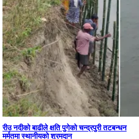
रीउ नदीको बाढीले क्षति पुगेको चन्द्रपुरी तटबन्धन
मर्मतमा स्थानीयको श्रमदान