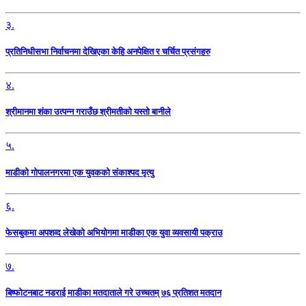
३.
प्रतिनिधीसभा निर्वाचनमा देखिएका केहि अनपेक्षित र चर्चित प्रसंगहरु
४.
श्रीमानमा शंका उत्पन्न गराउँछ श्रीमतीको यस्तो बानीले
५.
माडीको गोपालनगरमा एक युवकको संकाश्पद मृत्यु
६.
फेसबुकमा अपशव्द लेखेको अभियोगमा माडीका एक युवा व्यवसायी पक्राउ
७.
बिष्फोटनबाट नडराई माडीका मतदाताले गरे उच्चतम् ७६ प्रतिशत मतदान