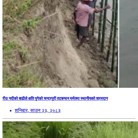
रीउ नदीको बाढीले क्षति पुगेको चन्द्रपुरी तटबन्धन मर्मतमा स्थानीयको श्रमदान
शनिबार, साउन २३, २०८३