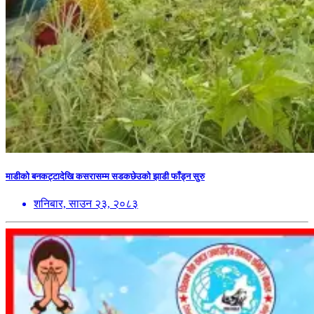
माडीको बनकट्टादेखि कसरासम्म सडकछेउको झाडी फाँड्न सुरु
शनिबार, साउन २३, २०८३