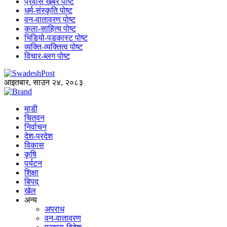
प्रवास खबर पोष्ट
धर्म-संस्कृति पोष्ट
वन-वातावरण पोष्ट
कला-साहित्य पोष्ट
भिडियो-पडकास्ट पोष्ट
व्यक्ति-व्यक्तित्व पोष्ट
विचार-ब्लग पोष्ट
आइतबार, साउन २४, २०८३
माडी
चितवन
निर्वाचन
देश-प्रदेश
विकास
कृषि
पर्यटन
शिक्षा
बिपद्
खेल
अन्य
अपराध
वन-वातावरण