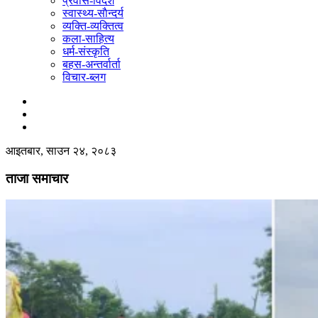
प्रवास-विदेश
स्वास्थ्य-साैन्दर्य
व्यक्ति-व्यक्तित्व
कला-साहित्य
धर्म-संस्कृति
बहस-अन्तर्वार्ता
विचार-ब्लग
आइतबार, साउन २४, २०८३
ताजा समाचार