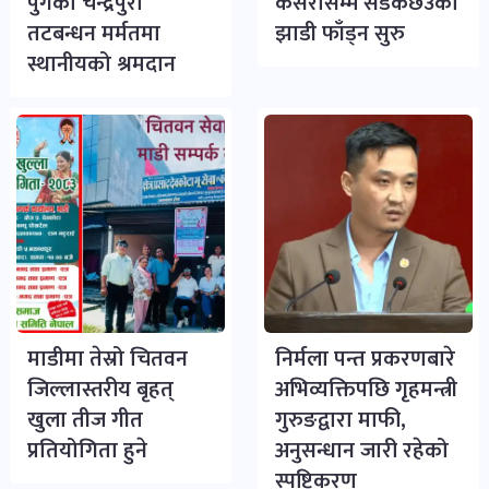
पुगेको चन्द्रपुरी
कसरासम्म सडकछेउको
तटबन्धन मर्मतमा
झाडी फाँड्न सुरु
स्थानीयको श्रमदान
माडीमा तेस्रो चितवन
निर्मला पन्त प्रकरणबारे
जिल्लास्तरीय बृहत्
अभिव्यक्तिपछि गृहमन्त्री
खुला तीज गीत
गुरुङद्वारा माफी,
प्रतियोगिता हुने
अनुसन्धान जारी रहेको
स्पष्टिकरण