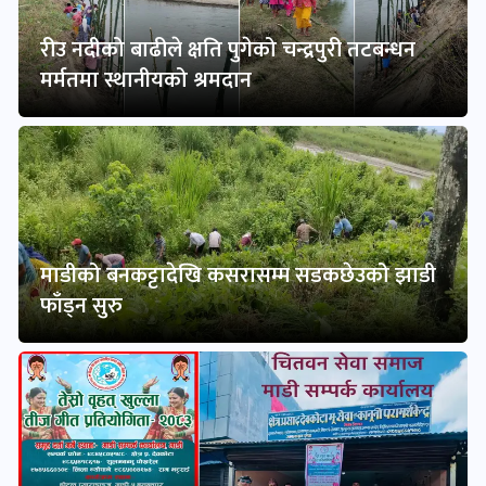
रीउ नदीको बाढीले क्षति पुगेको चन्द्रपुरी तटबन्धन
मर्मतमा स्थानीयको श्रमदान
माडीको बनकट्टादेखि कसरासम्म सडकछेउको झाडी
फाँड्न सुरु