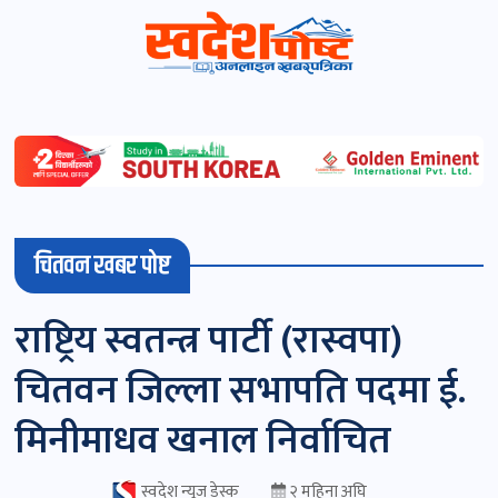
स्वदेशपोष्ट
विशेष
माडी
चितवन खबर पोष्ट
(स्थानीय)
खबर
राष्ट्रिय स्वतन्त्र पार्टी (रास्वपा)
पोष्ट
चितवन जिल्ला सभापति पदमा ई.
चितवन
मिनीमाधव खनाल निर्वाचित
खबर
पोष्ट
स्वदेश न्यूज डेस्क
२ महिना अघि