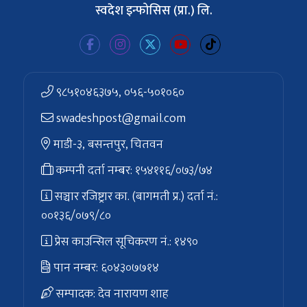
स्वदेश इन्फोसिस (प्रा.) लि.
९८५१०४६३७५, ०५६-५०१०६०
swadeshpost@gmail.com
माडी-३, बसन्तपुर, चितवन
कम्पनी दर्ता नम्बर: १५४११६/०७३/७४
सञ्चार रजिष्ट्रार का. (बागमती प्र.) दर्ता नं.:
००१३६/०७९/८०
प्रेस काउन्सिल सूचिकरण नं.: १४९०
पान नम्बर: ६०४३०७७१४
सम्पादक: देव नारायण शाह