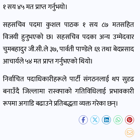
खबर
१ सय ४५ मत प्राप्त गर्नुभयो।
पोष्ट
सहसचिव पदमा कुशल पाठक १ सय ८७ मतसहित
धर्म-
विजयी हुनुभएको छ। सहसचिव पदका अन्य उम्मेदवार
संस्कृति
चुमबहादुर जी.सी.ले ३७, पार्वती पाण्डेले ६९ तथा बेदप्रसाद
पोष्ट
आचार्यले ५४ मत प्राप्त गर्नुभएको थियो।
वन-
निर्वाचित पदाधिकारीहरूले पार्टी संगठनलाई थप सुदृढ
वातावरण
बनाउँदै जिल्लामा रास्वपाको गतिविधिलाई प्रभावकारी
पोष्ट
रूपमा अगाडि बढाउने प्रतिबद्धता व्यक्त गरेका छन्।
कला-
साहित्य
पोष्ट