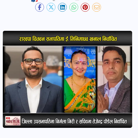
देश-
प्रदेश
खबर
पोष्ट
विकास-
निर्माण
खबर
पोष्ट
कृषि
र
कृषक