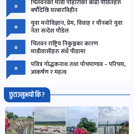
चितवनको माडी पौहारीका बाढी पीडितहरु
०
बर्षौंदेखि घरबारविहीन
युवा मनोविज्ञान, प्रेम, विवाह र यौनबारे युवा
०
नेता सन्देश पौडेल
चितवन राष्ट्रिय निकुञ्जका कारण
०
माडीवासीहरु संधै पीडामा
पवित्र गोद्धकनाथ तथा पाँचपाण्डव – परिचय,
०
आकर्षण र महत्व
छुटाउनुभयो कि ?