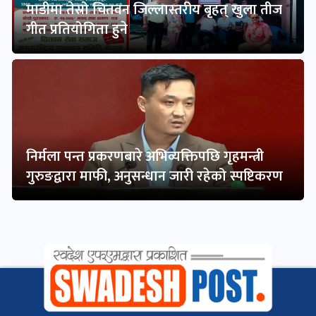
माडीमा तेस्रो चितवन जिल्लास्तरीय बृहत् खुला तीज
गीत प्रतियोगिता हुने
निर्मला पन्त प्रकरणबारे अभिव्यक्तिपछि गृहमन्त्री
गुरुङद्वारा माफी, अनुसन्धान जारी रहेको स्पष्टिकरण