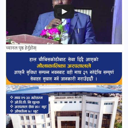
च्यानल पृष्ठ हेर्नुहोस्