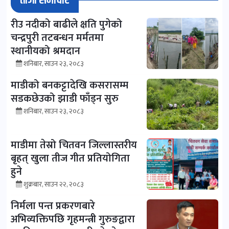
ताजा समाचार
रीउ नदीको बाढीले क्षति पुगेको
चन्द्रपुरी तटबन्धन मर्मतमा
स्थानीयको श्रमदान
शनिबार, साउन २३, २०८३
माडीको बनकट्टादेखि कसरासम्म
सडकछेउको झाडी फाँड्न सुरु
शनिबार, साउन २३, २०८३
माडीमा तेस्रो चितवन जिल्लास्तरीय
बृहत् खुला तीज गीत प्रतियोगिता
हुने
शुक्रबार, साउन २२, २०८३
निर्मला पन्त प्रकरणबारे
अभिव्यक्तिपछि गृहमन्त्री गुरुङद्वारा