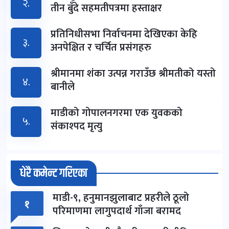
२.
तीन बुँदे सहमतीपत्रमा हस्ताक्षर
प्रतिनिधीसभा निर्वाचनमा देखिएका केहि
३.
अनपेक्षित र चर्चित प्रसंगहरु
श्रीमानमा शंका उत्पन्न गराउँछ श्रीमतीको यस्तो
४.
बानीले
माडीको गोपालनगरमा एक युवकको
५.
संकाश्पद मृत्यु
धेरै कमेन्ट गरिएका
माडी-९, हनुमानझुलाबाट प्रहरीले ठूलो
१
परिमाणमा लागुपदार्थ गाँजा बरामद