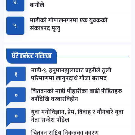
४.
बानीले
माडीको गोपालनगरमा एक युवकको
५.
संकाश्पद मृत्यु
धेरै कमेन्ट गरिएका
माडी-९, हनुमानझुलाबाट प्रहरीले ठूलो
१
परिमाणमा लागुपदार्थ गाँजा बरामद
चितवनको माडी पौहारीका बाढी पीडितहरु
०
बर्षौंदेखि घरबारविहीन
युवा मनोविज्ञान, प्रेम, विवाह र यौनबारे युवा
०
नेता सन्देश पौडेल
चितवन राष्ट्रिय निकुञ्जका कारण