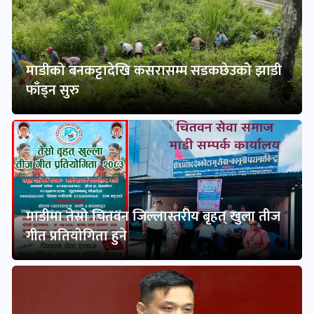
माडीको बनकट्टादेखि कसरासम्म सडकछेउको झाडी
फाँड्न सुरु
माडीमा तेस्रो चितवन जिल्लास्तरीय बृहत् खुला तीज
गीत प्रतियोगिता हुने