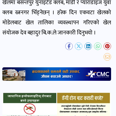
खेलमा बसन्तपुर युनाइटेड क्लब, माडी र प्याराडाइज युवा
खबर
पोष्ट
क्लब रत्ननगर भिँड्नेछन् । हरेक दिन एकवटा खेलको
मोडेलबाट खेल तालिका व्यवस्थापन गरिएको खेल
धर्म-
संयोजक देव बहादुर बि.क.ले जानकारी दिनुभयो ।
संस्कृति
पोष्ट
वन-
वातावरण
पोष्ट
कला-
साहित्य
पोष्ट