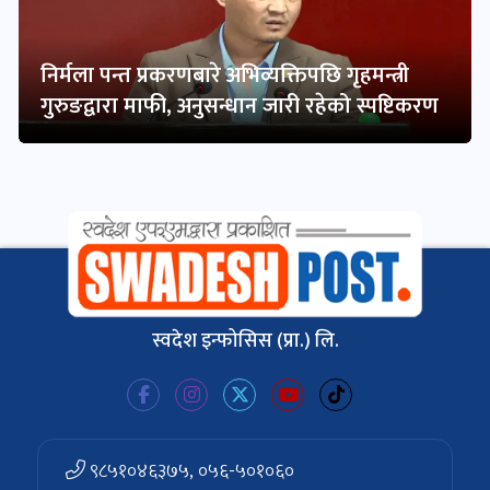
निर्मला पन्त प्रकरणबारे अभिव्यक्तिपछि गृहमन्त्री
गुरुङद्वारा माफी, अनुसन्धान जारी रहेको स्पष्टिकरण
स्वदेश इन्फोसिस (प्रा.) लि.
९८५१०४६३७५, ०५६-५०१०६०