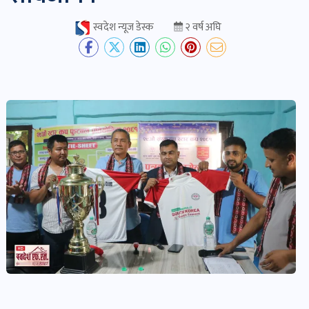
स्वदेश न्यूज डेस्क
२ वर्ष अघि
देश-
प्रदेश
खबर
पोष्ट
विकास-
निर्माण
खबर
पोष्ट
कृषि
र
कृषक