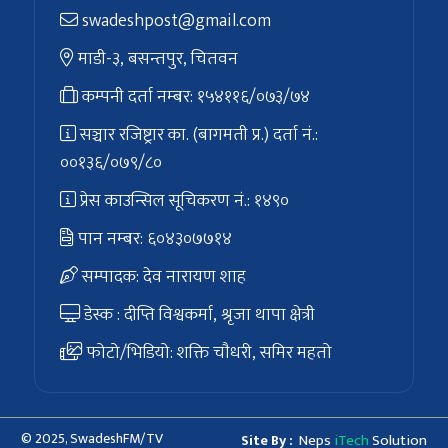
swadeshpost@gmail.com
माडी-३, बसन्तपुर, चितवन
कम्पनी दर्ता नम्बर: १५४११६/०७३/७४
सञ्चार रजिष्ट्रार का. (बागमती प्र.) दर्ता नं.:
००१३६/०७९/८०
प्रेस काउन्सिल सूचिकरण नं.: १४९०
पान नम्बर: ६०४३०७७१४
सम्पादक: देव नारायण शाह
डेस्क : दीप्ति विश्वकर्मा, श्रृजा थापा क्षेत्री
फोटो/भिडियो: शक्ति चाैधरी, समिर महतो
© 2025, SwadeshFM/TV
Neps
iTech
Solution
Site By :