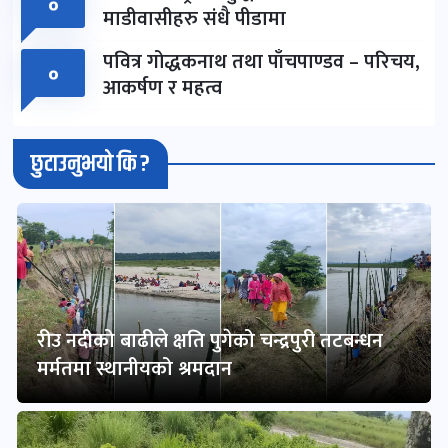
०
माडीवासीहरु संधै पीडामा
पवित्र गोद्धकनाथ तथा पाँचपाण्डव – परिचय,
०
आकर्षण र महत्व
छुटाउनुभयो कि ?
रीउ नदीको बाढीले क्षति पुगेको चन्द्रपुरी तटबन्धन
मर्मतमा स्थानीयको श्रमदान