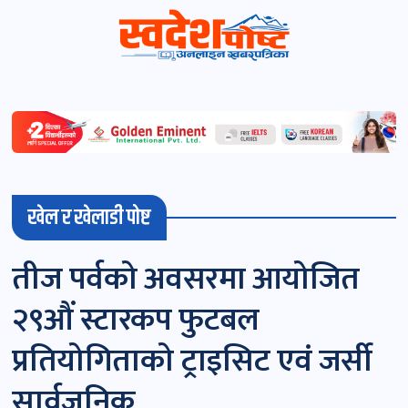
स्वदेशपोष्ट
विशेष
माडी
खेल र खेलाडी पोष्ट
(स्थानीय)
खबर
तीज पर्वको अवसरमा आयोजित
पोष्ट
२९औं स्टारकप फुटबल
चितवन
प्रतियोगिताको ट्राइसिट एवं जर्सी
खबर
सार्वजनिक
पोष्ट