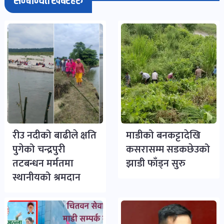
सम्बन्धित खबरहरु
रीउ नदीको बाढीले क्षति
माडीको बनकट्टादेखि
पुगेको चन्द्रपुरी
कसरासम्म सडकछेउको
तटबन्धन मर्मतमा
झाडी फाँड्न सुरु
स्थानीयको श्रमदान