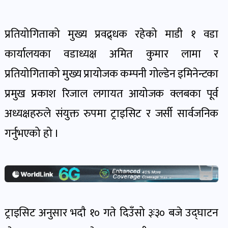
खेल
र
प्रतियोगिताको मुख्य प्रवद्र्धक रहेको माडी १ वडा
खेलाडी
पोष्ट
कार्यालयका वडाध्यक्ष अमित कुमार लामा र
प्रतियोगिताको मुख्य प्रायोजक कम्पनी गोल्डेन इमिनेन्टका
अपराध
प्रमुख प्रकाश
रिजाल लगायत आयोजक क्लबका पूर्व
खबर
अध्यक्षहरुले संयुक्त रुपमा ट्राइसिट र जर्सी सार्वजनिक
पोष्ट
गर्नुभएको हो ।
स्वास्थ्य
खबर
पोष्ट
ट्राइसिट अनुसार भदाै १० गते दिउँसो ३ः३० बजे उद्घाटन
प्रवास