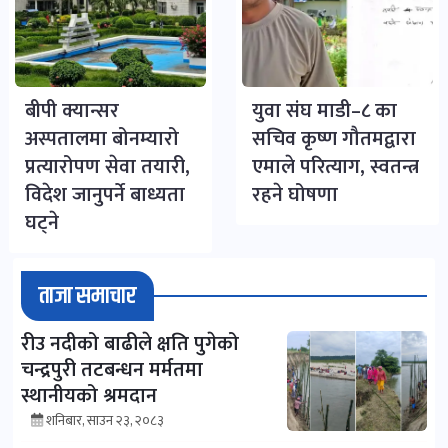
बीपी क्यान्सर
युवा संघ माडी–८ का
अस्पतालमा बोनम्यारो
सचिव कृष्ण गौतमद्वारा
प्रत्यारोपण सेवा तयारी,
एमाले परित्याग, स्वतन्त्र
विदेश जानुपर्ने बाध्यता
रहने घोषणा
घट्ने
ताजा समाचार
रीउ नदीको बाढीले क्षति पुगेको
चन्द्रपुरी तटबन्धन मर्मतमा
स्थानीयको श्रमदान
शनिबार, साउन २३, २०८३