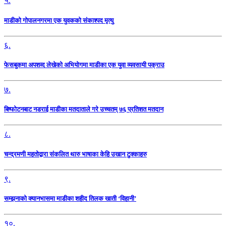
५.
माडीको गोपालनगरमा एक युवकको संकाश्पद मृत्यु
६.
फेसबुकमा अपशव्द लेखेको अभियोगमा माडीका एक युवा व्यवसायी पक्राउ
७.
बिष्फोटनबाट नडराई माडीका मतदाताले गरे उच्चतम् ७६ प्रतिशत मतदान
८.
चन्द्रमणी महतोद्वारा संकलित थारु भाषाका केहि उखान टुक्काहरु
९.
सम्झनाको क्यानभासमा माडीका शहीद तिलक खाती ‘विहानी’
१०.