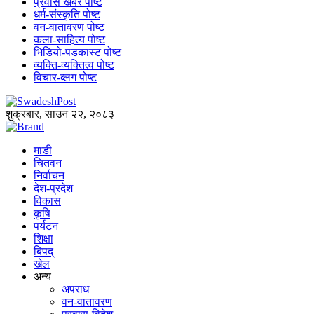
प्रवास खबर पोष्ट
धर्म-संस्कृति पोष्ट
वन-वातावरण पोष्ट
कला-साहित्य पोष्ट
भिडियो-पडकास्ट पोष्ट
व्यक्ति-व्यक्तित्व पोष्ट
विचार-ब्लग पोष्ट
शुक्रबार, साउन २२, २०८३
माडी
चितवन
निर्वाचन
देश-प्रदेश
विकास
कृषि
पर्यटन
शिक्षा
बिपद्
खेल
अन्य
अपराध
वन-वातावरण