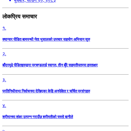
बुधबार, साउन २०, २०८३
लोकप्रिय समाचार
१.
क्यान्सर पीडित बामपन्थी नेता भुसालकाे उपचार सहयोग अभियान सुरु
२.
बाँदरमुढे पीडितहरुद्वारा प्रचण्डलाई स्वागत, तीन बुँदे सहमतीपत्रमा हस्ताक्षर
३.
प्रतिनिधीसभा निर्वाचनमा देखिएका केहि अनपेक्षित र चर्चित प्रसंगहरु
४.
श्रीमानमा शंका उत्पन्न गराउँछ श्रीमतीको यस्तो बानीले