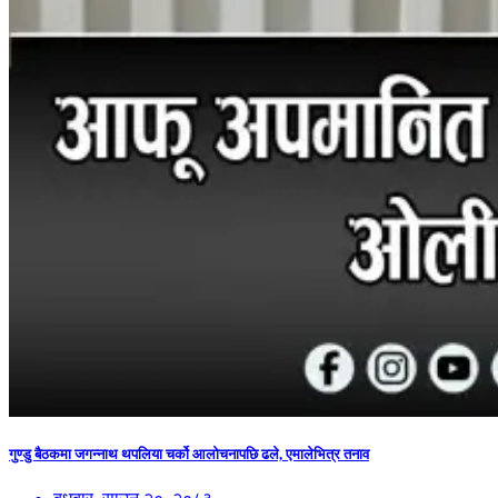
गुण्डु बैठकमा जगन्नाथ थपलिया चर्को आलोचनापछि ढले, एमालेभित्र तनाव