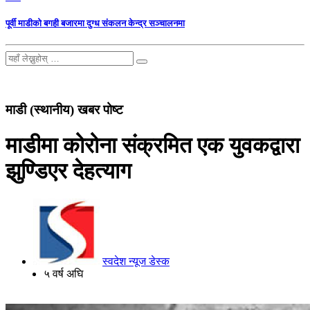
पूर्वी माडीको बगही बजारमा दुग्ध संकलन केन्द्र सञ्चालनमा
माडी (स्थानीय) खबर पोष्ट
माडीमा कोरोना संक्रमित एक युवकद्वारा
झुण्डिएर देहत्याग
स्वदेश न्यूज डेस्क
५ वर्ष अघि