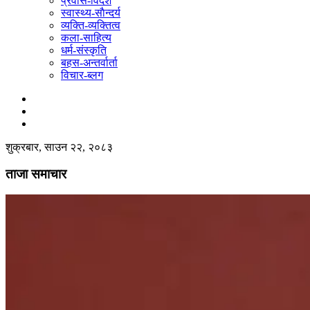
प्रवास-विदेश
स्वास्थ्य-साैन्दर्य
व्यक्ति-व्यक्तित्व
कला-साहित्य
धर्म-संस्कृति
बहस-अन्तर्वार्ता
विचार-ब्लग
शुक्रबार, साउन २२, २०८३
ताजा समाचार