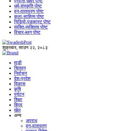
प्रवास खबर पोष्ट
धर्म-संस्कृति पोष्ट
वन-वातावरण पोष्ट
कला-साहित्य पोष्ट
भिडियो-पडकास्ट पोष्ट
व्यक्ति-व्यक्तित्व पोष्ट
विचार-ब्लग पोष्ट
शुक्रबार, साउन २२, २०८३
माडी
चितवन
निर्वाचन
देश-प्रदेश
विकास
कृषि
पर्यटन
शिक्षा
बिपद्
खेल
अन्य
अपराध
वन-वातावरण