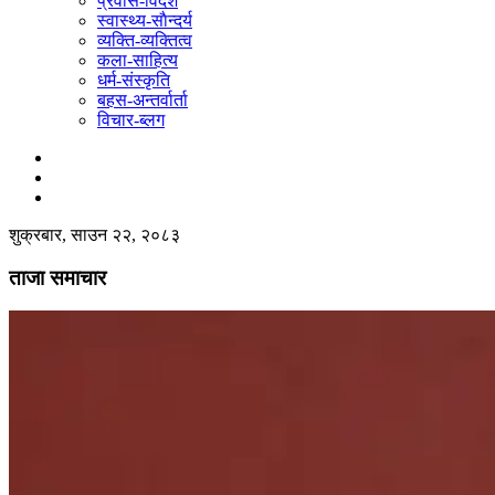
प्रवास-विदेश
स्वास्थ्य-साैन्दर्य
व्यक्ति-व्यक्तित्व
कला-साहित्य
धर्म-संस्कृति
बहस-अन्तर्वार्ता
विचार-ब्लग
शुक्रबार, साउन २२, २०८३
ताजा समाचार