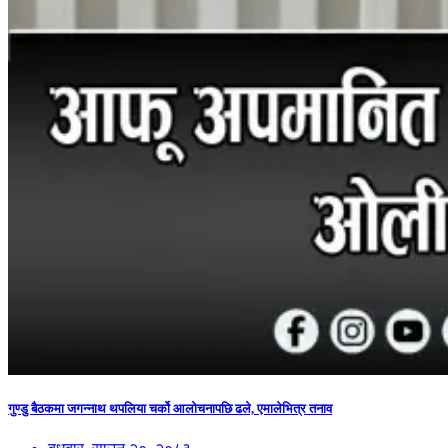
गुण्डु बैठकमा जगन्नाथ थपलिया चर्को आलोचनापछि ढले, एमालेभित्र तनाव