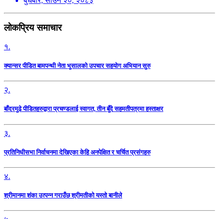
बुधबार, साउन २०, २०८३
लोकप्रिय समाचार
१.
क्यान्सर पीडित बामपन्थी नेता भुसालकाे उपचार सहयोग अभियान सुरु
२.
बाँदरमुढे पीडितहरुद्वारा प्रचण्डलाई स्वागत, तीन बुँदे सहमतीपत्रमा हस्ताक्षर
३.
प्रतिनिधीसभा निर्वाचनमा देखिएका केहि अनपेक्षित र चर्चित प्रसंगहरु
४.
श्रीमानमा शंका उत्पन्न गराउँछ श्रीमतीको यस्तो बानीले