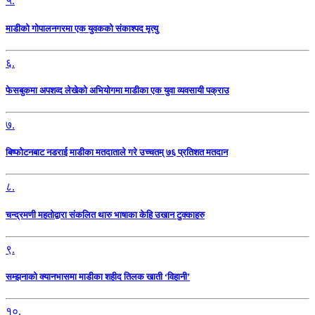
५.
माडीको गोपालनगरमा एक युवकको संकाश्पद मृत्यु
६.
फेसबुकमा अपशव्द लेखेको अभियोगमा माडीका एक युवा व्यवसायी पक्राउ
७.
बिष्फोटनबाट नडराई माडीका मतदाताले गरे उच्चतम् ७६ प्रतिशत मतदान
८.
चन्द्रमणी महतोद्वारा संकलित थारु भाषाका केहि उखान टुक्काहरु
९.
सम्झनाको क्यानभासमा माडीका शहीद तिलक खाती ‘विहानी’
१०.