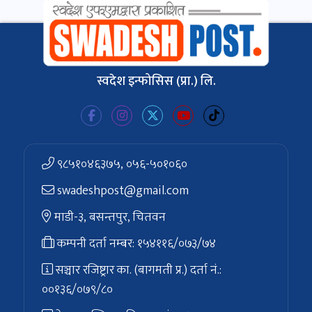
स्वदेश इन्फोसिस (प्रा.) लि.
९८५१०४६३७५, ०५६-५०१०६०
swadeshpost@gmail.com
माडी-३, बसन्तपुर, चितवन
कम्पनी दर्ता नम्बर: १५४११६/०७३/७४
सञ्चार रजिष्ट्रार का. (बागमती प्र.) दर्ता नं.:
००१३६/०७९/८०