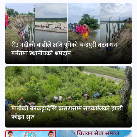
रीउ नदीको बाढीले क्षति पुगेको चन्द्रपुरी तटबन्धन
मर्मतमा स्थानीयको श्रमदान
माडीको बनकट्टादेखि कसरासम्म सडकछेउको झाडी
फाँड्न सुरु