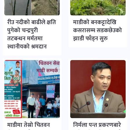
रीउ नदीको बाढीले क्षति
माडीको बनकट्टादेखि
पुगेको चन्द्रपुरी
कसरासम्म सडकछेउको
तटबन्धन मर्मतमा
झाडी फाँड्न सुरु
स्थानीयको श्रमदान
माडीमा तेस्रो चितवन
निर्मला पन्त प्रकरणबारे