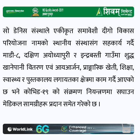
खेल
र
खेलाडी
सो डेनिस संस्थाले एकीकृत समावेशी दीगो विकास
पोष्ट
परियोजना नामको स्थानीय संस्थासंग सहकार्य गर्दै
माडी-८, दक्षिण अयोध्यापुरी र इन्द्रबस्ती गाउँमा शुद्ध
अपराध
खबर
खानेपानी वितरण एवं आयआर्जन, प्राङ्गारिक खेती, शिक्षा,
पोष्ट
स्वास्थ्य र पुस्तकालय लगायतका क्षेत्रमा काम गर्दै आएको
छ भने कोभिड-१९ को संक्रमण नियन्त्रणमा सघाउन
स्वास्थ्य
मेडिकल सामग्रीहरू प्रदान समेत गरेको छ ।
खबर
पोष्ट
प्रवास