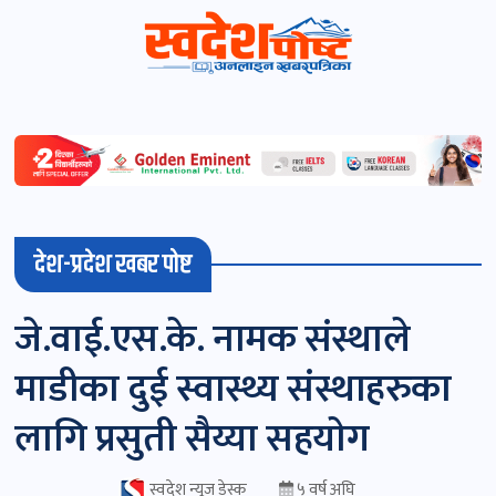
स्वदेशपोष्ट
विशेष
माडी
देश-प्रदेश खबर पोष्ट
(स्थानीय)
खबर
जे.वाई.एस.के. नामक संस्थाले
पोष्ट
माडीका दुई स्वास्थ्य संस्थाहरुका
चितवन
लागि प्रसुती सैय्या सहयाेग
खबर
पोष्ट
स्वदेश न्यूज डेस्क
५ वर्ष अघि