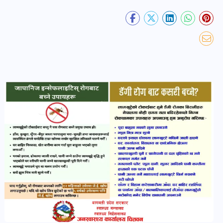
खबर
पोष्ट
धर्म-
संस्कृति
पोष्ट
वन-
वातावरण
पोष्ट
कला-
साहित्य
पोष्ट