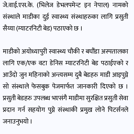
पोष्ट
जे.वाई.एस.के. (भिलेज डेभलपमेन्ट इन नेपाल) नामको
संस्थाले माडीका दुई स्वास्थ्य संस्थाहरुका लागि प्रसुती
पर्यटन
सैय्या (म्याटरनिटी बेड) पठाएको छ ।
खबर
पोष्ट
माडीको अयोध्यापुरी स्वास्थ्य चौकी र बघौंडा अस्पतालका
लागि एक/एक वटा डेनिस म्याटरनिटी बेड पठाईएको र
शिक्षा
खबर
आउँदो जुन महिनाको अन्त्यसम्म दुबै बेडहरु माडी आइपुग्ने
पोष्ट
सो संस्थाले फेसबुक पेजमार्फत जानकारी दिएको छ ।
प्रसुती बेडहरु उपलब्ध भएसंगै माडीमा सुरक्षित प्रसुती सेवा
बिपद-
प्रदान गर्न सहयोग पुग्ने संस्थाकी प्रमुख लोने पिटर्सनले
जोखिम
पोष्ट
जनाउनुभयो ।