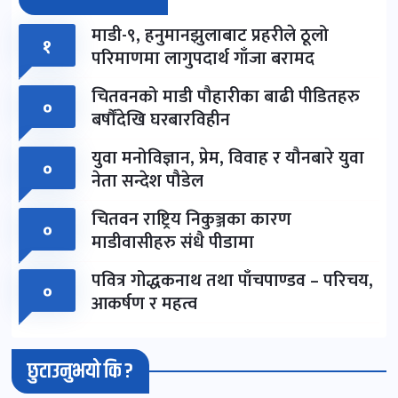
माडी-९, हनुमानझुलाबाट प्रहरीले ठूलो
१
परिमाणमा लागुपदार्थ गाँजा बरामद
चितवनको माडी पौहारीका बाढी पीडितहरु
०
बर्षौंदेखि घरबारविहीन
युवा मनोविज्ञान, प्रेम, विवाह र यौनबारे युवा
०
नेता सन्देश पौडेल
चितवन राष्ट्रिय निकुञ्जका कारण
०
माडीवासीहरु संधै पीडामा
पवित्र गोद्धकनाथ तथा पाँचपाण्डव – परिचय,
०
आकर्षण र महत्व
छुटाउनुभयो कि ?