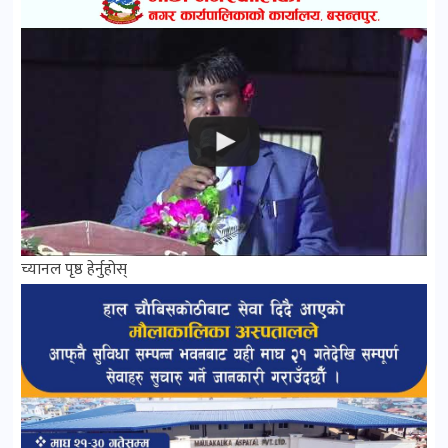
च्यानल पृष्ठ हेर्नुहोस्