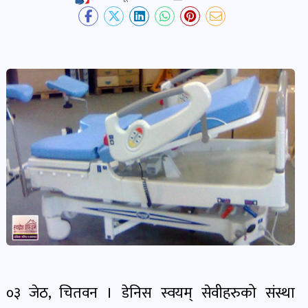
देश-
प्रदेश
खबर
पोष्ट
विकास-
निर्माण
खबर
पोष्ट
कृषि
र
०३ जेठ, चितवन । डेनिस स्वयम् सेवीहरुको संस्था
कृषक