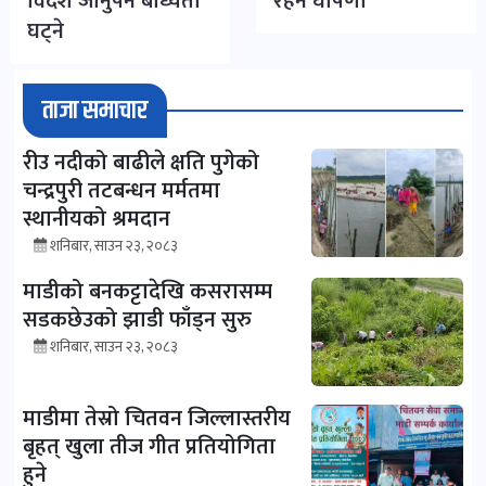
विदेश जानुपर्ने बाध्यता
रहने घोषणा
घट्ने
ताजा समाचार
रीउ नदीको बाढीले क्षति पुगेको
चन्द्रपुरी तटबन्धन मर्मतमा
स्थानीयको श्रमदान
शनिबार, साउन २३, २०८३
माडीको बनकट्टादेखि कसरासम्म
सडकछेउको झाडी फाँड्न सुरु
शनिबार, साउन २३, २०८३
माडीमा तेस्रो चितवन जिल्लास्तरीय
बृहत् खुला तीज गीत प्रतियोगिता
हुने