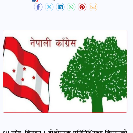
देश-
प्रदेश
खबर
पोष्ट
विकास-
निर्माण
खबर
पोष्ट
कृषि
र
कृषक