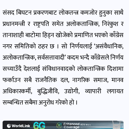
खेल
संसद बिघटन प्रकरणबाट लोकतन्त्र कमजोर हुनुका साथै
र
खेलाडी
प्रधानमन्त्री र राष्ट्रपति समेत अलोकतान्त्रिक, निरंकुश र
पोष्ट
तानाशाही बाटोमा हिड्न खोजेको प्रमाणित भएको काँग्रेस
नगर समितिको ठहर छ । सो निर्णयलाई ‘असंवैधानिक,
अपराध
अलोकतान्त्रिक, सर्वसत्तावादी’ कदम भन्दै काँग्रेसले निर्णय
खबर
पोष्ट
सच्याउँदै देशलाई संविधानवादको लोकतान्त्रिक दिशामा
फर्काउन सबै राजनैतिक दल, नागरिक समाज, मानव
स्वास्थ्य
अधिकारकर्मी, बुद्धिजीवि, उद्योगी, व्यापारी लगायत
खबर
सम्बन्धित सबैमा अनुरोध गरेको हो ।
पोष्ट
प्रवास