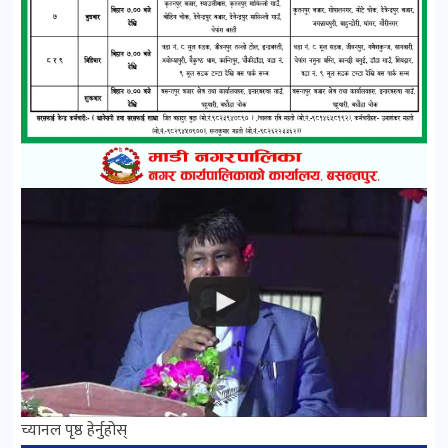
च्यानल पृष्ठ हेर्नुहोस्