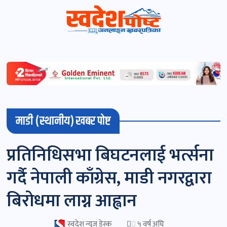
स्वदेशपोष्ट
विशेष
माडी
माडी (स्थानीय) खबर पोष्ट
(स्थानीय)
खबर
प्रतिनिधिसभा बिघटनलाई भर्त्सना
पोष्ट
गर्दै नेपाली काँग्रेस, माडी नगरद्वारा
चितवन
बिरोधमा लाग्न आह्वान
खबर
पोष्ट
स्वदेश न्यूज डेस्क
५ वर्ष अघि