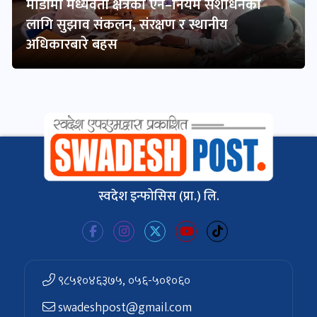
माडीमा मध्यवर्ती क्षेत्रका ऐन–नियम संशोधनका
लागि सुझाव संकलन, संरक्षण र स्थानीय
अधिकारबारे बहस
स्वदेश इन्फोसिस (प्रा.) लि.
९८५१०४६३७५, ०५६-५०१०६०
swadeshpost@gmail.com