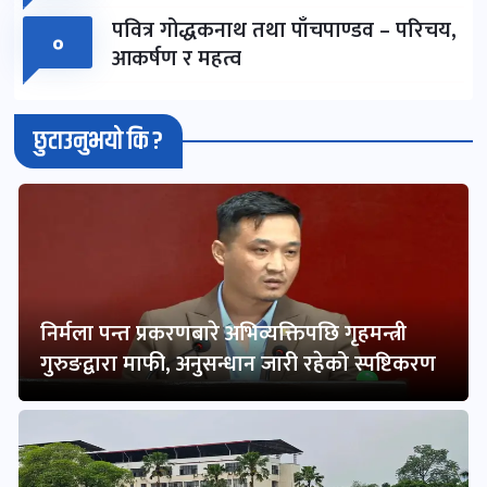
पवित्र गोद्धकनाथ तथा पाँचपाण्डव – परिचय,
०
आकर्षण र महत्व
छुटाउनुभयो कि ?
निर्मला पन्त प्रकरणबारे अभिव्यक्तिपछि गृहमन्त्री
गुरुङद्वारा माफी, अनुसन्धान जारी रहेको स्पष्टिकरण