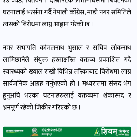
१४ ज्येष्ठ, चितवन । दोश्रोपटक प्रतिनिधिसभा बिघटनको
पोष्ट
घटनालाई भर्त्सना गर्दै नेपाली काँग्रेस, माडी नगर समितिले
त्यसको बिरोधमा लाग्न आह्वान गरेको छ ।
पर्यटन
खबर
पोष्ट
नगर सभापति कोमलनाथ भुसाल र सचिव लोकनाथ
लामिछानेले संयुक्त हस्ताक्षरित वक्तव्य प्रकाशित गर्दै
शिक्षा
स्वास्थ्यको ख्याल राखी विभिन्न तरिकाबाट विरोधमा लाग्न
खबर
पोष्ट
सार्वजनिक आग्रह गर्नुभएको हो । मध्यरातमा संसद भंग
हुनुअघि भएका घटनाहरुलाई वक्तव्यमा शंकास्पद र
बिपद-
भ्रमपूर्ण रहेको जिकीर गरिएको छ ।
जोखिम
पोष्ट