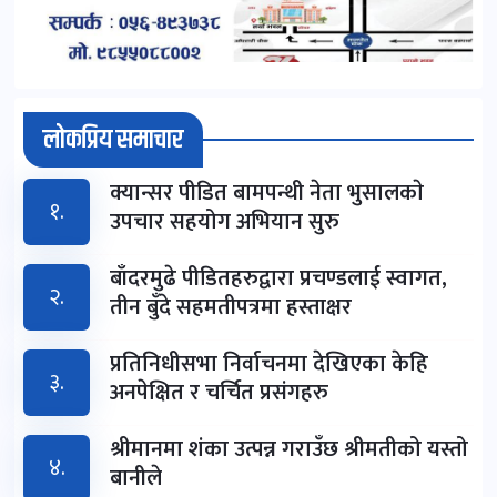
लोकप्रिय समाचार
क्यान्सर पीडित बामपन्थी नेता भुसालकाे
१.
उपचार सहयोग अभियान सुरु
बाँदरमुढे पीडितहरुद्वारा प्रचण्डलाई स्वागत,
२.
तीन बुँदे सहमतीपत्रमा हस्ताक्षर
प्रतिनिधीसभा निर्वाचनमा देखिएका केहि
३.
अनपेक्षित र चर्चित प्रसंगहरु
श्रीमानमा शंका उत्पन्न गराउँछ श्रीमतीको यस्तो
४.
बानीले