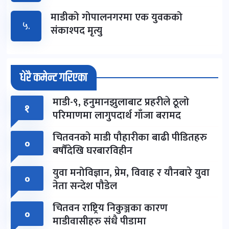
माडीको गोपालनगरमा एक युवकको
५.
संकाश्पद मृत्यु
धेरै कमेन्ट गरिएका
माडी-९, हनुमानझुलाबाट प्रहरीले ठूलो
१
परिमाणमा लागुपदार्थ गाँजा बरामद
चितवनको माडी पौहारीका बाढी पीडितहरु
०
बर्षौंदेखि घरबारविहीन
युवा मनोविज्ञान, प्रेम, विवाह र यौनबारे युवा
०
नेता सन्देश पौडेल
चितवन राष्ट्रिय निकुञ्जका कारण
०
माडीवासीहरु संधै पीडामा