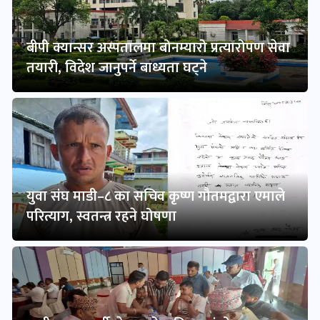
बीपी क्यान्सर अस्पतालमा बोनम्यारो प्रत्यारोपण सेवा
तयारी, विदेश जानुपर्ने बाध्यता घट्ने
युवा संघ माडी–८ का सचिव कृष्ण गौतमद्वारा एमाले
परित्याग, स्वतन्त्र रहने घोषणा