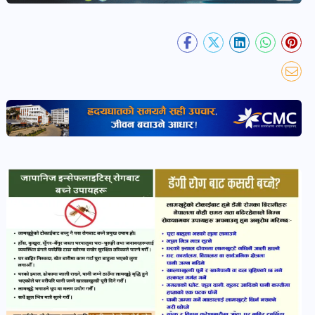
खबर
पोष्ट
धर्म-
संस्कृति
पोष्ट
वन-
वातावरण
पोष्ट
कला-
साहित्य
पोष्ट