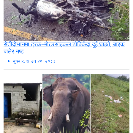
सेतीदोभानमा ट्रक–मोटरसाइकल ठोक्किँदा दुई घाइते, बाइक
जलेर नष्ट
बुधबार, साउन २०, २०८३