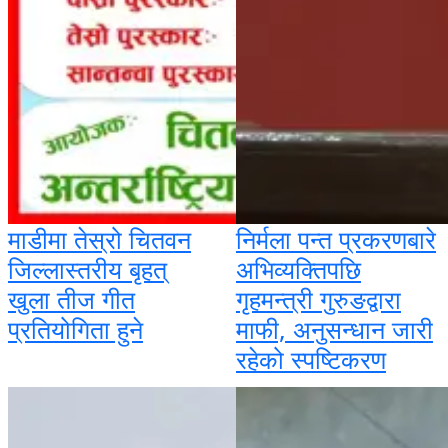
माडीमा तेस्रो चितवन
निर्मला पन्त प्रकरणबारे
जिल्लास्तरीय बृहत्
अभिव्यक्तिपछि
खुला तीज गीत
गृहमन्त्री गुरुङद्वारा
प्रतियोगिता हुने
माफी, अनुसन्धान जारी
रहेको स्पष्टिकरण