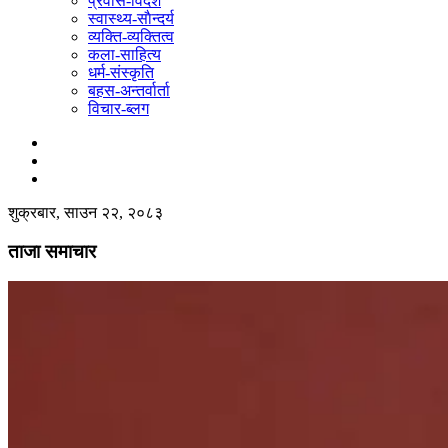
प्रवास-विदेश
स्वास्थ्य-साैन्दर्य
व्यक्ति-व्यक्तित्व
कला-साहित्य
धर्म-संस्कृति
बहस-अन्तर्वार्ता
विचार-ब्लग
शुक्रबार, साउन २२, २०८३
ताजा समाचार