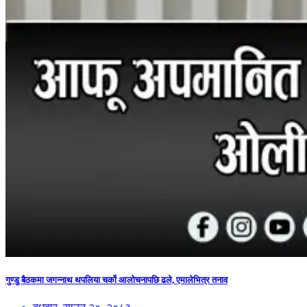
गुण्डु बैठकमा जगन्नाथ थपलिया चर्को आलोचनापछि ढले, एमालेभित्र तनाव