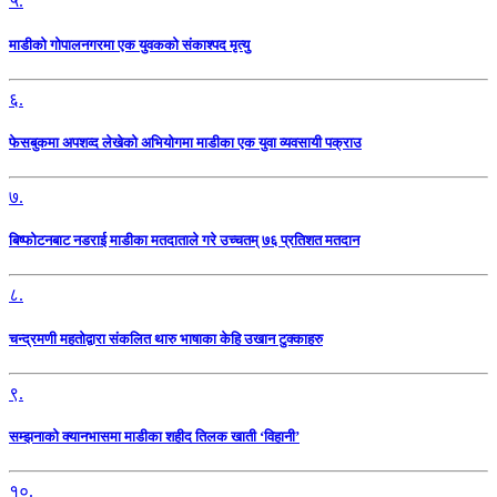
५.
माडीको गोपालनगरमा एक युवकको संकाश्पद मृत्यु
६.
फेसबुकमा अपशव्द लेखेको अभियोगमा माडीका एक युवा व्यवसायी पक्राउ
७.
बिष्फोटनबाट नडराई माडीका मतदाताले गरे उच्चतम् ७६ प्रतिशत मतदान
८.
चन्द्रमणी महतोद्वारा संकलित थारु भाषाका केहि उखान टुक्काहरु
९.
सम्झनाको क्यानभासमा माडीका शहीद तिलक खाती ‘विहानी’
१०.