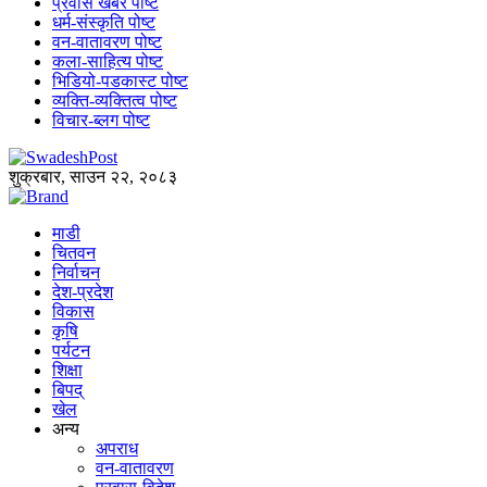
प्रवास खबर पोष्ट
धर्म-संस्कृति पोष्ट
वन-वातावरण पोष्ट
कला-साहित्य पोष्ट
भिडियो-पडकास्ट पोष्ट
व्यक्ति-व्यक्तित्व पोष्ट
विचार-ब्लग पोष्ट
शुक्रबार, साउन २२, २०८३
माडी
चितवन
निर्वाचन
देश-प्रदेश
विकास
कृषि
पर्यटन
शिक्षा
बिपद्
खेल
अन्य
अपराध
वन-वातावरण