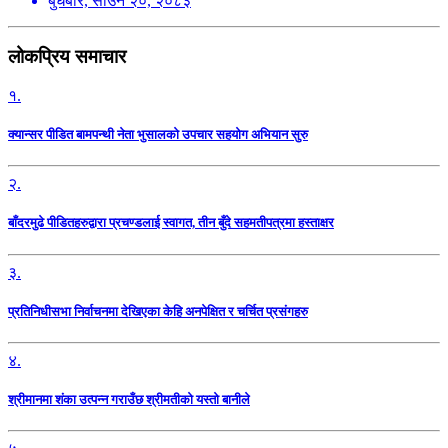
बुधबार, साउन २०, २०८३
लोकप्रिय समाचार
१.
क्यान्सर पीडित बामपन्थी नेता भुसालकाे उपचार सहयोग अभियान सुरु
२.
बाँदरमुढे पीडितहरुद्वारा प्रचण्डलाई स्वागत, तीन बुँदे सहमतीपत्रमा हस्ताक्षर
३.
प्रतिनिधीसभा निर्वाचनमा देखिएका केहि अनपेक्षित र चर्चित प्रसंगहरु
४.
श्रीमानमा शंका उत्पन्न गराउँछ श्रीमतीको यस्तो बानीले