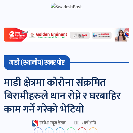
स्वदेशपोष्ट
विशेष
माडी (स्थानीय) खबर पोष्ट
माडी
माडी क्षेत्रमा कोरोना संक्रमित
(स्थानीय)
बिरामीहरुले धान रोप्ने र घरबाहिर
खबर
पोष्ट
काम गर्ने गरेको भेटियो
चितवन
स्वदेश न्यूज डेस्क
५ वर्ष अघि
खबर