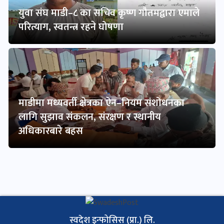
युवा संघ माडी–८ का सचिव कृष्ण गौतमद्वारा एमाले
परित्याग, स्वतन्त्र रहने घोषणा
माडीमा मध्यवर्ती क्षेत्रका ऐन–नियम संशोधनका
लागि सुझाव संकलन, संरक्षण र स्थानीय
अधिकारबारे बहस
स्वदेश इन्फोसिस (प्रा.) लि.