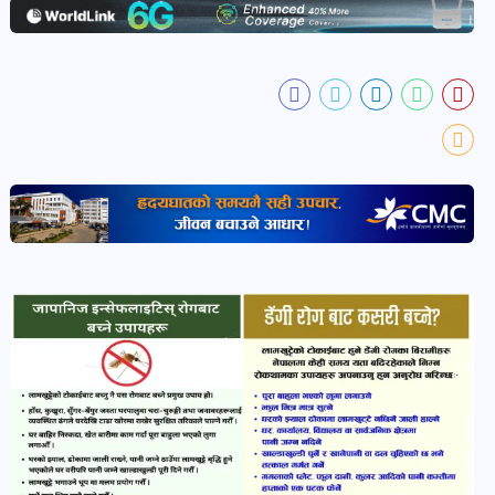
प्रवास
खबर
पोष्ट
धर्म-
संस्कृति
पोष्ट
वन-
वातावरण
पोष्ट
कला-
साहित्य