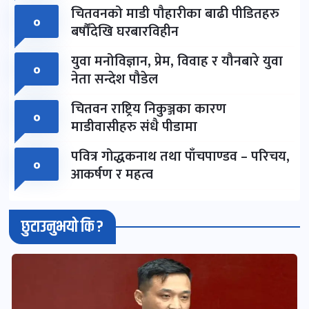
चितवनको माडी पौहारीका बाढी पीडितहरु
०
बर्षौंदेखि घरबारविहीन
युवा मनोविज्ञान, प्रेम, विवाह र यौनबारे युवा
०
नेता सन्देश पौडेल
चितवन राष्ट्रिय निकुञ्जका कारण
०
माडीवासीहरु संधै पीडामा
पवित्र गोद्धकनाथ तथा पाँचपाण्डव – परिचय,
०
आकर्षण र महत्व
छुटाउनुभयो कि ?