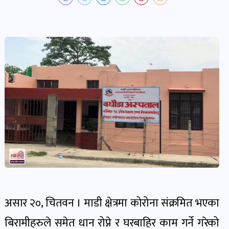
पोष्ट
देश-
प्रदेश
खबर
पोष्ट
विकास-
निर्माण
खबर
पोष्ट
असार २०, चितवन । माडी क्षेत्रमा कोरोना संक्रमित भएका
कृषि
बिरामीहरुले समेत धान रोप्ने र घरबाहिर काम गर्ने गरेको
र