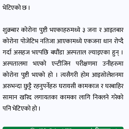
कृषक
भेटिएको छ ।
पोष्ट
शुक्रबार कोरोना पुष्टी भएकाहरुमध्ये ३ जना र आइतबार
पर्यटन
कोरोना पोजेटिभ नतिजा आएकामध्ये एकजना धान रोप्दै
खबर
पोष्ट
गर्दा असहज भएपछि बघौंडा अस्पताल ल्याइएका हुन् ।
अस्पतालमा भएको एन्टीजिन परीक्षणमा उनीहरुमा
शिक्षा
कोरोना पुष्टी भएको हो । त्यसैगरी होम आइसोलेशनमा
खबर
अरुभन्दा छुट्टै रहनुपर्नेहरु घरायसी कामकाज र घरबाहिर
पोष्ट
सामान खरिद लगायतका कामका लागि निक्लने गरेको
बिपद-
पनि भेटिएको हो ।
जोखिम
पोष्ट