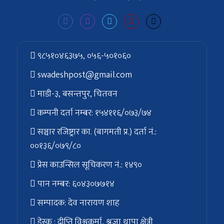
९८५१०४६३७५, ०५६-५०१०६०
swadeshpost@gmail.com
माडी-३, बसन्तपुर, चितवन
कम्पनी दर्ता नम्बर: १५४११६/०७३/७४
सञ्चार रजिष्ट्रार का. (बागमती प्र.) दर्ता नं.:
००१३६/०७९/८०
प्रेस काउन्सिल सूचिकरण नं.: १४९०
पान नम्बर: ६०४३०७७१४
सम्पादक: देव नारायण शाह
डेस्क : दीप्ति विश्वकर्मा, श्रृजा थापा क्षेत्री