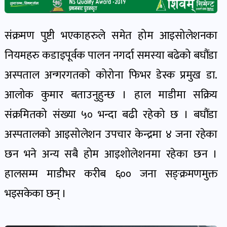
खेल
संक्रमण पुष्टी भएकाहरुले समेत होम आइसोलेशनका
र
नियमहरु कडाइपूर्वक पालन नगर्दा समस्या बढेको बघौंडा
खेलाडी
पोष्ट
अस्पताल अन्गरगतको कोरोना फिभर डेस्क प्रमुख डा.
आलोक कुमार बताउनुहुन्छ । हाल माडीमा सक्रिय
अपराध
संक्रमितको संख्या ५० भन्दा बढी रहेको छ । बघौंडा
खबर
अस्पतालको आइसोलेशन उपचार केन्द्रमा ४ जना रहेका
पोष्ट
छन भने अन्य सबै होम आइशोलेशनमा रहेका छन ।
स्वास्थ्य
हालसम्म माडीभर करीब ६०० जना सङ्क्रमणमुक्त
खबर
भइसकेका छन् ।
पोष्ट