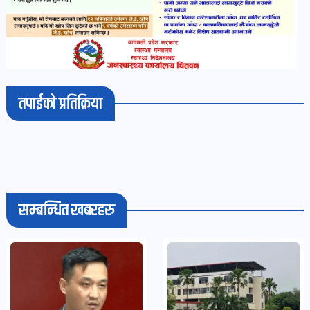
पोष्ट
भिडियो-
पडकास्ट
पोष्ट
तपाईको प्रतिक्रिया
व्यक्ति-
व्यक्तित्व
पोष्ट
सम्बन्धित खबरहरु
विचार-
ब्लग
पोष्ट