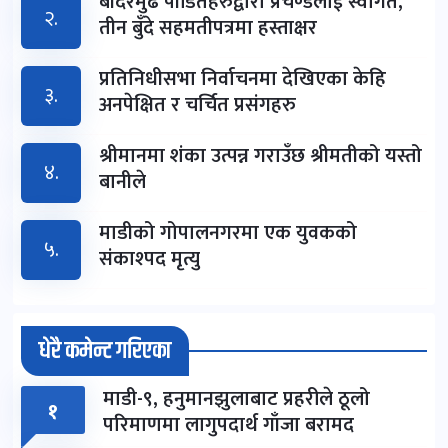
बाँदरमुढे पीडितहरुद्वारा प्रचण्डलाई स्वागत,
२.
तीन बुँदे सहमतीपत्रमा हस्ताक्षर
प्रतिनिधीसभा निर्वाचनमा देखिएका केहि
३.
अनपेक्षित र चर्चित प्रसंगहरु
श्रीमानमा शंका उत्पन्न गराउँछ श्रीमतीको यस्तो
४.
बानीले
माडीको गोपालनगरमा एक युवकको
५.
संकाश्पद मृत्यु
धेरै कमेन्ट गरिएका
माडी-९, हनुमानझुलाबाट प्रहरीले ठूलो
१
परिमाणमा लागुपदार्थ गाँजा बरामद