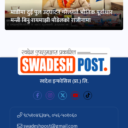
माडीमा दुई पुल उद्घाटन गरेलगत्तै भौतिक पूर्वाधार
मन्त्री बिनु रायमाझी पौडेलको राजीनामा
स्वदेश इन्फोसिस (प्रा.) लि.
९८५१०४६३७५, ०५६-५०१०६०
swadeshpost@gmail.com