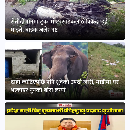
सेतीदोभानमा ट्रक–मोटरसाइकल ठोक्किँदा दुई
घाइते, बाइक जलेर नष्ट
दाह्रा काटिएपछि पनि ध्रुवेको उपद्रो जारी, माडीमा घर
भत्काएर नुनको बोरा लग्यो