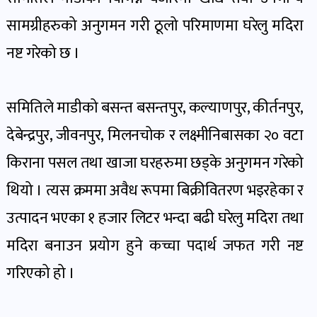
पोष्ट
सामग्रीहरुको अनुगमन गरी ठूलो परिमाणमा घरेलु मदिरा
नष्ट गरेको छ ।
पर्यटन
खबर
पोष्ट
समितिले माडीको बसन्त बसन्तपुर, कल्याणपुर, कीर्तनपुर,
देबेन्द्रपुर, जीवनपुर, मिलनचोक र लक्ष्मीनिबासका २० वटा
शिक्षा
किराना पसल तथा खाजा घरहरुमा छड्के अनुगमन गरेको
खबर
पोष्ट
थियो । त्यस क्रममा अवैध रूपमा बिक्रीवितरण भइरहेका र
उत्पादन भएका १ हजार लिटर भन्दा बढी घरेलु मदिरा तथा
बिपद-
मदिरा बनाउन प्रयोग हुने कच्चा पदार्थ जफत गरी नष्ट
जोखिम
गरिएको हो ।
पोष्ट