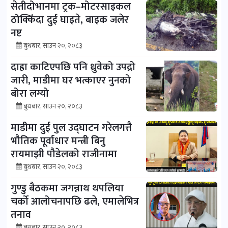
सेतीदोभानमा ट्रक–मोटरसाइकल
ठोक्किँदा दुई घाइते, बाइक जलेर
नष्ट
बुधबार, साउन २०, २०८३
दाह्रा काटिएपछि पनि ध्रुवेको उपद्रो
जारी, माडीमा घर भत्काएर नुनको
बोरा लग्यो
बुधबार, साउन २०, २०८३
माडीमा दुई पुल उद्घाटन गरेलगत्तै
भौतिक पूर्वाधार मन्त्री बिनु
रायमाझी पौडेलको राजीनामा
बुधबार, साउन २०, २०८३
गुण्डु बैठकमा जगन्नाथ थपलिया
चर्को आलोचनापछि ढले, एमालेभित्र
तनाव
बुधबार, साउन २०, २०८३