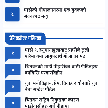
माडीको गोपालनगरमा एक युवकको
५.
संकाश्पद मृत्यु
धेरै कमेन्ट गरिएका
माडी-९, हनुमानझुलाबाट प्रहरीले ठूलो
१
परिमाणमा लागुपदार्थ गाँजा बरामद
चितवनको माडी पौहारीका बाढी पीडितहरु
०
बर्षौंदेखि घरबारविहीन
युवा मनोविज्ञान, प्रेम, विवाह र यौनबारे युवा
०
नेता सन्देश पौडेल
चितवन राष्ट्रिय निकुञ्जका कारण
०
माडीवासीहरु संधै पीडामा