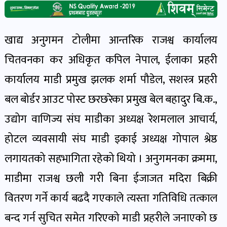
खेल
र
खेलाडी
खाद्य अनुगमन टोलीमा आन्तरिक राजश्व कार्यालय
पोष्ट
चितवनका कर अधिकृत कपिल नेपाल, ईलाका प्रहरी
कार्यालय माडी प्रमुख झलक शर्मा पौडेल, सशस्त्र प्रहरी
अपराध
बल बोर्डर आउट पोस्ट छरछरेका प्रमुख बेल बहादुर बि.क.,
खबर
पोष्ट
उद्योग वाणिज्य संघ माडीका अध्यक्ष रेशमलाल आचार्य,
होटल व्यवसायी संघ माडी इकाई अध्यक्ष गोपाल श्रेष्ठ
स्वास्थ्य
लगायतको सहभागिता रहेको थियो । अनुगमनका क्रममा,
खबर
माडीमा राजश्व छली गरी बिना ईजाजत मदिरा बिक्री
पोष्ट
वितरण गर्ने कार्य बढदै गएकाले त्यस्ता गतिविधि तत्काल
बन्द गर्न सुचित समेत गरिएको माडी प्रहरीले जनाएको छ
प्रवास