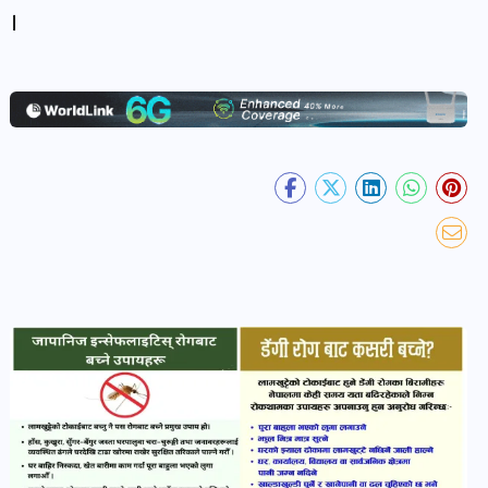
खबर
।
पोष्ट
धर्म-
संस्कृति
पोष्ट
वन-
वातावरण
पोष्ट
कला-
साहित्य
पोष्ट