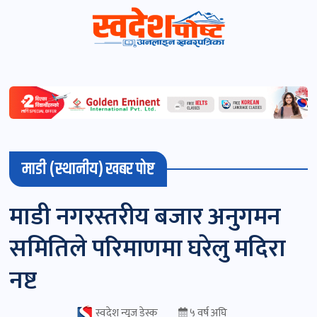
स्वदेशपोष्ट
विशेष
माडी
माडी (स्थानीय) खबर पोष्ट
(स्थानीय)
खबर
माडी नगरस्तरीय बजार अनुगमन
पोष्ट
समितिले परिमाणमा घरेलु मदिरा
चितवन
नष्ट
खबर
पोष्ट
स्वदेश न्यूज डेस्क
५ वर्ष अघि