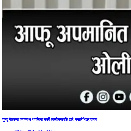
गुण्डु बैठकमा जगन्नाथ थपलिया चर्को आलोचनापछि ढले, एमालेभित्र तनाव