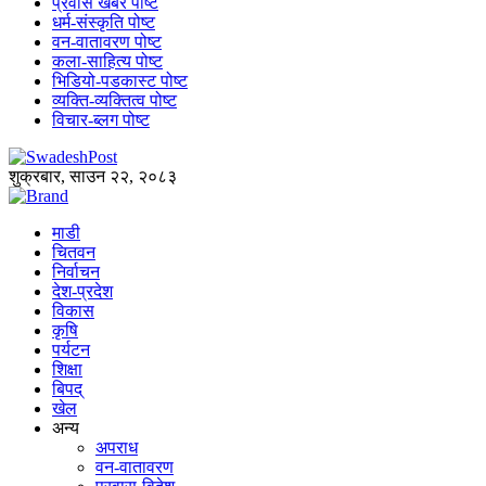
प्रवास खबर पोष्ट
धर्म-संस्कृति पोष्ट
वन-वातावरण पोष्ट
कला-साहित्य पोष्ट
भिडियो-पडकास्ट पोष्ट
व्यक्ति-व्यक्तित्व पोष्ट
विचार-ब्लग पोष्ट
शुक्रबार, साउन २२, २०८३
माडी
चितवन
निर्वाचन
देश-प्रदेश
विकास
कृषि
पर्यटन
शिक्षा
बिपद्
खेल
अन्य
अपराध
वन-वातावरण