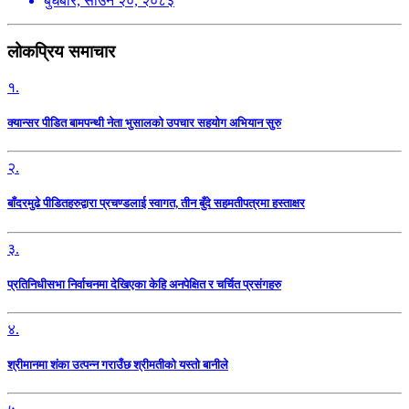
बुधबार, साउन २०, २०८३
लोकप्रिय समाचार
१.
क्यान्सर पीडित बामपन्थी नेता भुसालकाे उपचार सहयोग अभियान सुरु
२.
बाँदरमुढे पीडितहरुद्वारा प्रचण्डलाई स्वागत, तीन बुँदे सहमतीपत्रमा हस्ताक्षर
३.
प्रतिनिधीसभा निर्वाचनमा देखिएका केहि अनपेक्षित र चर्चित प्रसंगहरु
४.
श्रीमानमा शंका उत्पन्न गराउँछ श्रीमतीको यस्तो बानीले