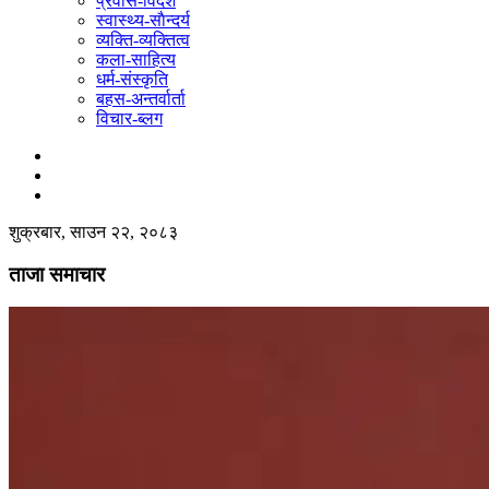
प्रवास-विदेश
स्वास्थ्य-साैन्दर्य
व्यक्ति-व्यक्तित्व
कला-साहित्य
धर्म-संस्कृति
बहस-अन्तर्वार्ता
विचार-ब्लग
शुक्रबार, साउन २२, २०८३
ताजा समाचार