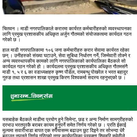
चितवन । माडी नगरपालिकाले करारमा कार्यरत कर्मचारीहरुको व्यवस्थापनका
लागि प्रमुख प्रशासकीय अधिकृत अर्जुन गौतमको संयोजकत्वमा कार्यदल गठन
गरेको छ ।
हाल माडी नगरपालिकामा १०६ जना कर्मचारीहरु करार सेवामा कार्यरत रहेका
छन् । उनीहरुको संख्या घटाउने, सेवा सुबिधा निर्धारण गर्ने, जिम्मेवारी तोक्ने र
अन्य व्यवस्थापकीय कामको लागि नगरपालिकाको कार्यपालिका बैठकले सो
कार्यदल गठन गरेको हो । कार्यदलमा प्रमुख प्रशासकीय अधिकृत गौतमसंगै
माडी १, ५ र ६ का वडाध्यक्षहरु कृष्ण पौडेल, रामबन्धु पोखरेल र भरत बहादुर
गुरुङ तथा प्रशासन शाखा प्रमुख किरण विश्वकर्मा सदस्य रहनुभएको छ ।
यसबाहेक बैठकले माडीमा प्रयोग हुने सिमेन्ट, छड र अन्य निर्माण सामग्रीहरुको
दरभाउ भरतपुरकै बराबर कायम हुनुपर्ने समेत निर्णय गरेको छ । प्रति ईकाई
मुल्यमा सवारीभाडा बापत एक रुपैंयासम्म बढाउन छुट दिइने तर सोभन्दा धेरै
बढाउन नपाइने निर्णय गरिएको नगर कार्यपालिका प्रवक्ता शिवहरि सुवेदीले