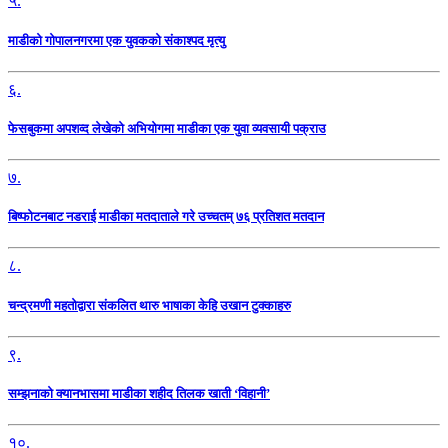
५.
माडीको गोपालनगरमा एक युवकको संकाश्पद मृत्यु
६.
फेसबुकमा अपशव्द लेखेको अभियोगमा माडीका एक युवा व्यवसायी पक्राउ
७.
बिष्फोटनबाट नडराई माडीका मतदाताले गरे उच्चतम् ७६ प्रतिशत मतदान
८.
चन्द्रमणी महतोद्वारा संकलित थारु भाषाका केहि उखान टुक्काहरु
९.
सम्झनाको क्यानभासमा माडीका शहीद तिलक खाती ‘विहानी’
१०.