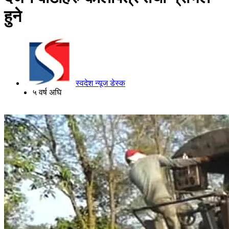
हुने
स्वदेश न्यूज डेस्क
५ वर्ष अघि