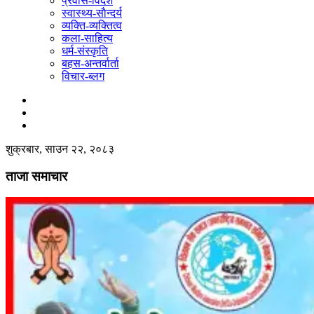
प्रवास-विदेश
स्वास्थ्य-साैन्दर्य
व्यक्ति-व्यक्तित्व
कला-साहित्य
धर्म-संस्कृति
बहस-अन्तर्वार्ता
विचार-ब्लग
शुक्रबार, साउन २२, २०८३
ताजा समाचार