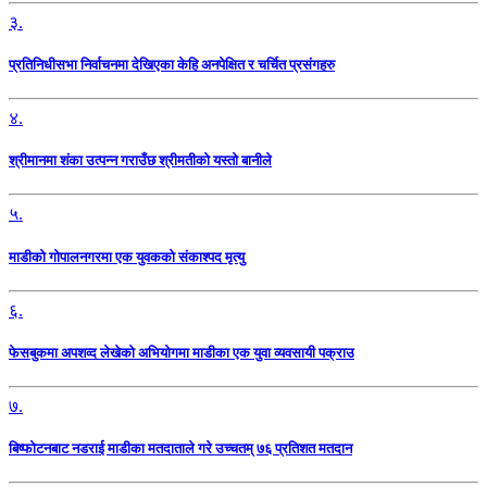
३.
प्रतिनिधीसभा निर्वाचनमा देखिएका केहि अनपेक्षित र चर्चित प्रसंगहरु
४.
श्रीमानमा शंका उत्पन्न गराउँछ श्रीमतीको यस्तो बानीले
५.
माडीको गोपालनगरमा एक युवकको संकाश्पद मृत्यु
६.
फेसबुकमा अपशव्द लेखेको अभियोगमा माडीका एक युवा व्यवसायी पक्राउ
७.
बिष्फोटनबाट नडराई माडीका मतदाताले गरे उच्चतम् ७६ प्रतिशत मतदान