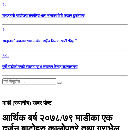
८.
चन्द्रमणी महतोद्वारा संकलित थारु भाषाका केहि उखान टुक्काहरु
९.
सम्झनाको क्यानभासमा माडीका शहीद तिलक खाती ‘विहानी’
१०.
पूर्वी माडीको बगही बजारमा दुग्ध संकलन केन्द्र सञ्चालनमा
माडी (स्थानीय) खबर पोष्ट
आर्थिक बर्ष २०७८/७९ माडीका एक
दर्जन बाटोहरु कालोपत्रे तथा ग्राभेल