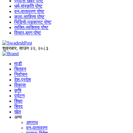
प्रवास खबर पोष्ट
धर्म-संस्कृति पोष्ट
वन-वातावरण पोष्ट
कला-साहित्य पोष्ट
भिडियो-पडकास्ट पोष्ट
व्यक्ति-व्यक्तित्व पोष्ट
विचार-ब्लग पोष्ट
शुक्रबार, साउन २२, २०८३
माडी
चितवन
निर्वाचन
देश-प्रदेश
विकास
कृषि
पर्यटन
शिक्षा
बिपद्
खेल
अन्य
अपराध
वन-वातावरण