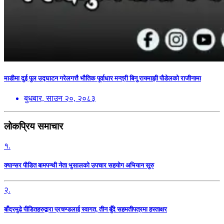
माडीमा दुई पुल उद्घाटन गरेलगत्तै भौतिक पूर्वाधार मन्त्री बिनु रायमाझी पौडेलको राजीनामा
बुधबार, साउन २०, २०८३
लोकप्रिय समाचार
१.
क्यान्सर पीडित बामपन्थी नेता भुसालकाे उपचार सहयोग अभियान सुरु
२.
बाँदरमुढे पीडितहरुद्वारा प्रचण्डलाई स्वागत, तीन बुँदे सहमतीपत्रमा हस्ताक्षर