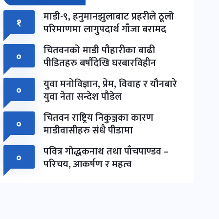
माडी-९, हनुमानझुलाबाट प्रहरीले ठूलो
१
परिमाणमा लागुपदार्थ गाँजा बरामद
चितवनको माडी पौहारीका बाढी
०
पीडितहरु बर्षौंदेखि घरबारविहीन
युवा मनोविज्ञान, प्रेम, विवाह र यौनबारे
०
युवा नेता सन्देश पौडेल
चितवन राष्ट्रिय निकुञ्जका कारण
०
माडीवासीहरु संधै पीडामा
पवित्र गोद्धकनाथ तथा पाँचपाण्डव –
०
परिचय, आकर्षण र महत्व