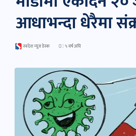
माडीमा एकैदिन २० जन
आधाभन्दा धेरैमा संक
स्वदेश न्यूज डेस्क
५ वर्ष अघि