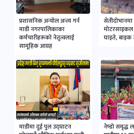
प्रशासनिक अन्योल अन्त्य गर्न
सेतीदोभानमा 
माडी नगरपालिकाका
मोटरसाइकल ठ
कर्मचारीहरूको नेतृत्वलाई
घाइते, बाइक ज
सामूहिक आग्रह
माडीमा दुई पुल उद्घाटन
नेष्डो समृद्ध लघ