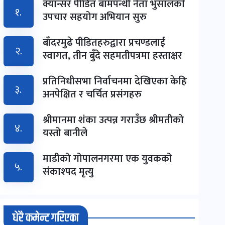
क्यान्सर पीडित बामपन्थी नेता भुसालकाे
१.
उपचार सहयोग अभियान सुरु
बाँदरमुढे पीडितहरुद्वारा प्रचण्डलाई
२.
स्वागत, तीन बुँदे सहमतीपत्रमा हस्ताक्षर
प्रतिनिधीसभा निर्वाचनमा देखिएका केहि
३.
अनपेक्षित र चर्चित प्रसंगहरु
श्रीमानमा शंका उत्पन्न गराउँछ श्रीमतीको
४.
यस्तो बानीले
माडीको गोपालनगरमा एक युवकको
५.
संकाश्पद मृत्यु
धेरै कमेन्ट गरिएका