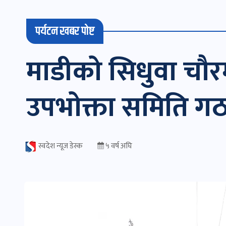
पर्यटन खबर पोष्ट
माडीको सिधुवा चौरम
उपभोक्ता समिति ग
स्वदेश न्यूज डेस्क
५ वर्ष अघि