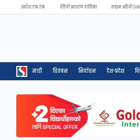
स्वदेश एफ.एम.
रेडियो प्रशारण तालिका
लाइभ अडियो (HD
माडी
चितवन
निर्वाचन
देश-प्रदेश
व