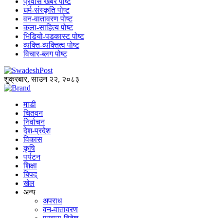
प्रवास खबर पोष्ट
धर्म-संस्कृति पोष्ट
वन-वातावरण पोष्ट
कला-साहित्य पोष्ट
भिडियो-पडकास्ट पोष्ट
व्यक्ति-व्यक्तित्व पोष्ट
विचार-ब्लग पोष्ट
शुक्रबार, साउन २२, २०८३
माडी
चितवन
निर्वाचन
देश-प्रदेश
विकास
कृषि
पर्यटन
शिक्षा
बिपद्
खेल
अन्य
अपराध
वन-वातावरण