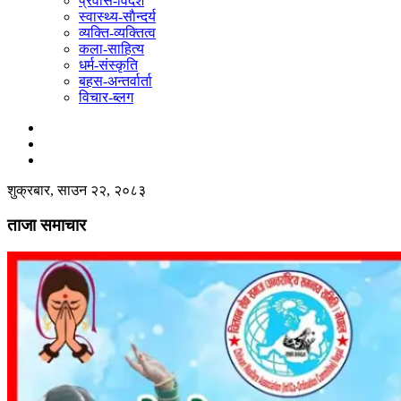
प्रवास-विदेश
स्वास्थ्य-साैन्दर्य
व्यक्ति-व्यक्तित्व
कला-साहित्य
धर्म-संस्कृति
बहस-अन्तर्वार्ता
विचार-ब्लग
शुक्रबार, साउन २२, २०८३
ताजा समाचार