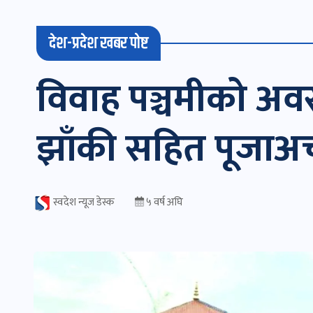
देश-प्रदेश खबर पोष्ट
विवाह पञ्चमीको अव
झाँकी सहित पूजाअर्च
स्वदेश न्यूज डेस्क
५ वर्ष अघि