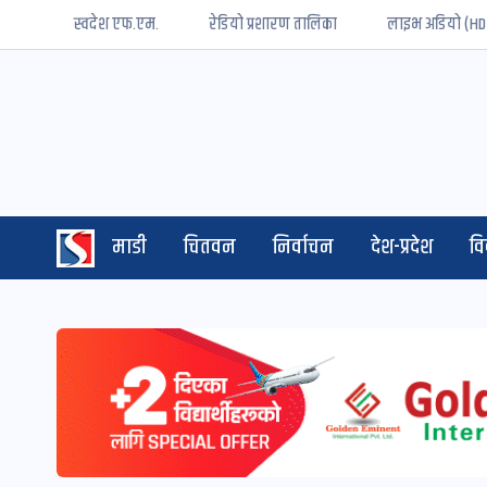
स्वदेश एफ.एम.
रेडियो प्रशारण तालिका
लाइभ अडियो (HD
माडी
चितवन
निर्वाचन
देश-प्रदेश
व