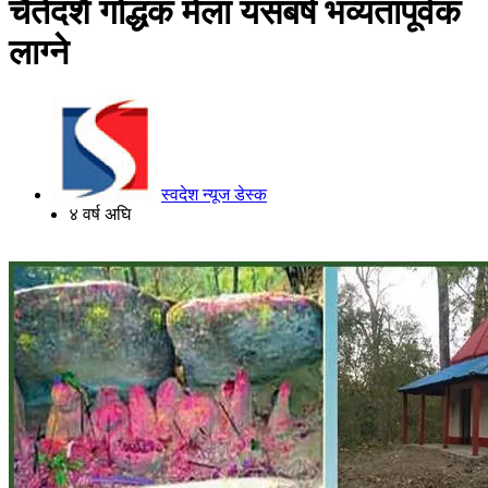
चैतेदशैं गोद्धक मेला यसबर्ष भव्यतापूर्वक
लाग्ने
स्वदेश न्यूज डेस्क
४ वर्ष अघि