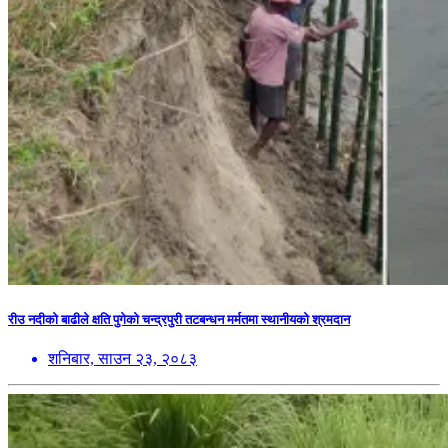
रीउ नदीको बाढीले क्षति पुगेको चन्द्रपुरी तटबन्धन मर्मतमा स्थानीयको श्रमदान
शनिबार, साउन २३, २०८३