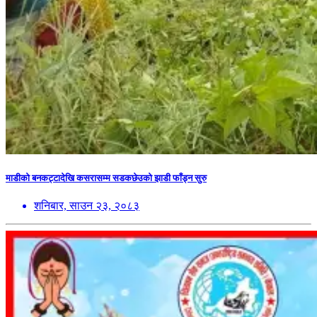
माडीको बनकट्टादेखि कसरासम्म सडकछेउको झाडी फाँड्न सुरु
शनिबार, साउन २३, २०८३