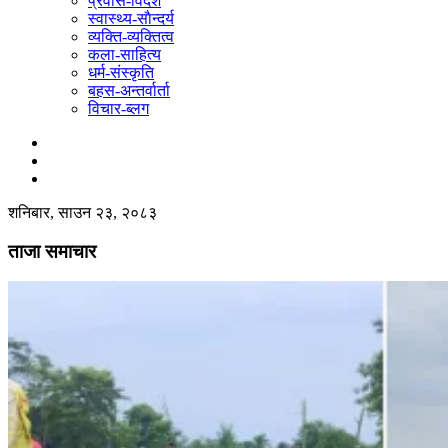
प्रवास-विदेश
स्वास्थ्य-साैन्दर्य
व्यक्ति-व्यक्तित्व
कला-साहित्य
धर्म-संस्कृति
बहस-अन्तर्वार्ता
विचार-ब्लग
शनिबार, साउन २३, २०८३
ताजा समाचार