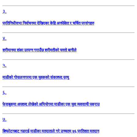
३.
प्रतिनिधीसभा निर्वाचनमा देखिएका केहि अनपेक्षित र चर्चित प्रसंगहरु
४.
श्रीमानमा शंका उत्पन्न गराउँछ श्रीमतीको यस्तो बानीले
५.
माडीको गोपालनगरमा एक युवकको संकाश्पद मृत्यु
६.
फेसबुकमा अपशव्द लेखेको अभियोगमा माडीका एक युवा व्यवसायी पक्राउ
७.
बिष्फोटनबाट नडराई माडीका मतदाताले गरे उच्चतम् ७६ प्रतिशत मतदान