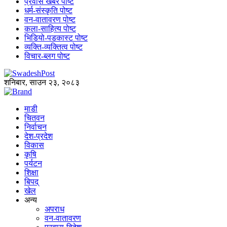
प्रवास खबर पोष्ट
धर्म-संस्कृति पोष्ट
वन-वातावरण पोष्ट
कला-साहित्य पोष्ट
भिडियो-पडकास्ट पोष्ट
व्यक्ति-व्यक्तित्व पोष्ट
विचार-ब्लग पोष्ट
शनिबार, साउन २३, २०८३
माडी
चितवन
निर्वाचन
देश-प्रदेश
विकास
कृषि
पर्यटन
शिक्षा
बिपद्
खेल
अन्य
अपराध
वन-वातावरण