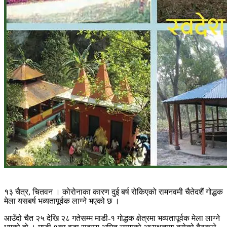
१३ चैत्र, चितवन । कोरोनाका कारण दुई बर्ष रोकिएको रामनवमी चैतेदशैं गोद्धक
मेला यसबर्ष भव्यतापूर्वक लाग्ने भएको छ ।
आउँदो चैत २५ देखि २८ गतेसम्म माडी-१ गोद्धक क्षेत्रमा भव्यतापूर्वक मेला लाग्ने