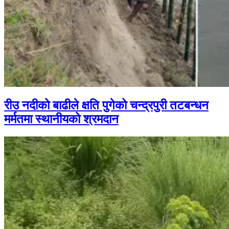
रीउ नदीको बाढीले क्षति पुगेको चन्द्रपुरी तटबन्धन
मर्मतमा स्थानीयको श्रमदान