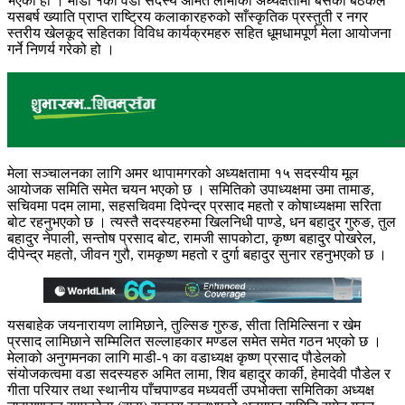
भएको हो । माडी १का वडा सदस्य अमित लामाको अध्यक्षतामा बसेको बैठकले
यसबर्ष ख्याति प्राप्त राष्ट्रिय कलाकारहरुको साँस्कृतिक प्रस्तुती र नगर
स्तरीय खेलकूद सहितका विविध कार्यक्रमहरु सहित धूमधामपूर्ण मेला आयोजना
गर्ने निणर्य गरेको हो ।
मेला सञ्चालनका लागि अमर थापामगरको अध्यक्षतामा १५ सदस्यीय मूल
आयोजक समिति समेत चयन भएको छ । समितिको उपाध्यक्षमा उमा तामाङ,
सचिवमा पदम लामा, सहसचिवमा दिपेन्द्र प्रसाद महतो र कोषाध्यक्षमा सरिता
बोट रहनुभएको छ । त्यस्तै सदस्यहरुमा खिलनिधी पाण्डे, धन बहादुर गुरुङ, तुल
बहादुर नेपाली, सन्तोष प्रसाद बोट, रामजी सापकोटा, कृष्ण बहादुर पोखरेल,
दीपेन्द्र महतो, जीवन गुरौ, रामकृष्ण महतो र दुर्गा बहादुर सुनार रहनुभएको छ ।
यसबाहेक जयनारायण लामिछाने, तुल्सिङ गुरुङ, सीता तिमिल्सिना र खेम
प्रसाद लामिछाने सम्मिलित सल्लाहकार मण्डल समेत समेत गठन भएको छ ।
मेलाको अनुगमनका लागि माडी-१ का वडाध्यक्ष कृष्ण प्रसाद पौडेलको
संयोजकत्वमा वडा सदस्यहरु अमित लामा, शिव बहादुर कार्की, हेमादेवी पौडेल र
गीता परियार तथा स्थानीय पाँचपाण्डव मध्यवर्ती उपभोक्ता समितिका अध्यक्ष