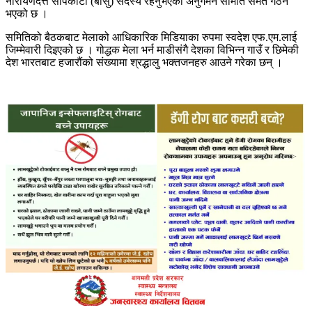
नारायणदत्त सापकोटा (बासु) सदस्य रहनुभएको अनुगमन समिति समेत गठन
भएको छ ।
समितिको बैठकबाट मेलाको आधिकारिक मिडियाका रुपमा स्वदेश एफ.एम.लाई
जिम्मेवारी दिइएको छ । गोद्धक मेला भर्न माडीसंगै देशका विभिन्न गाउँ र छिमेकी
देश भारतबाट हजारौंको संख्यामा श्रद्धालु भक्तजनहरु आउने गरेका छन् ।