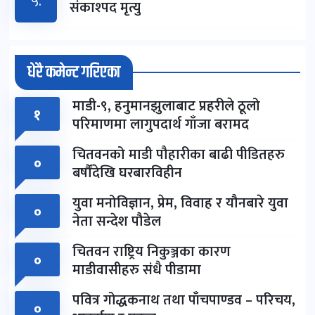
५.
संकाश्पद मृत्यु
धेरै कमेन्ट गरिएका
माडी-९, हनुमानझुलाबाट प्रहरीले ठूलो
१
परिमाणमा लागुपदार्थ गाँजा बरामद
चितवनको माडी पौहारीका बाढी पीडितहरु
०
बर्षौंदेखि घरबारविहीन
युवा मनोविज्ञान, प्रेम, विवाह र यौनबारे युवा
०
नेता सन्देश पौडेल
चितवन राष्ट्रिय निकुञ्जका कारण
०
माडीवासीहरु संधै पीडामा
पवित्र गोद्धकनाथ तथा पाँचपाण्डव – परिचय,
०