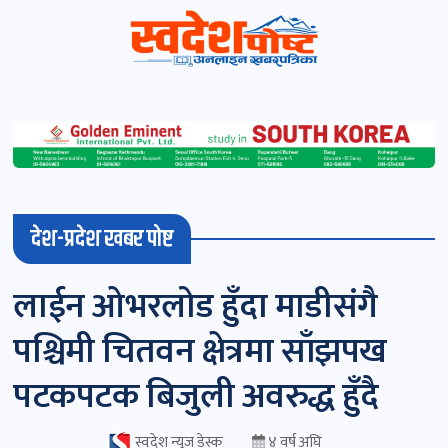
स्वदेशपोष्ट
विशेष
माडी
देश-प्रदेश खबर पोष्ट
(स्थानीय)
खबर
लाईन ओभरलोड हुँदा माडीसंगै
पोष्ट
पश्चिमी चितवन क्षेत्रमा साँझपख
चितवन
पटकपटक बिजुली अवरुद्ध हुँदै
खबर
पोष्ट
स्वदेश न्यूज डेस्क
४ वर्ष अघि