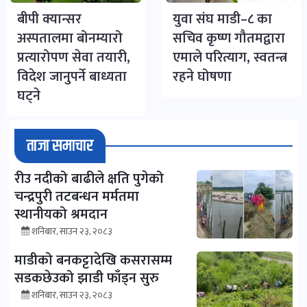
बीपी क्यान्सर
युवा संघ माडी–८ का
अस्पतालमा बोनम्यारो
सचिव कृष्ण गौतमद्वारा
प्रत्यारोपण सेवा तयारी,
एमाले परित्याग, स्वतन्त्र
विदेश जानुपर्ने बाध्यता
रहने घोषणा
घट्ने
ताजा समाचार
रीउ नदीको बाढीले क्षति पुगेको
चन्द्रपुरी तटबन्धन मर्मतमा
स्थानीयको श्रमदान
शनिबार, साउन २३, २०८३
माडीको बनकट्टादेखि कसरासम्म
सडकछेउको झाडी फाँड्न सुरु
शनिबार, साउन २३, २०८३