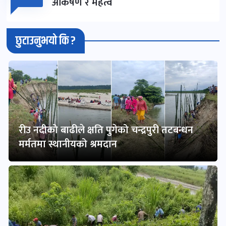
आकर्षण र महत्व
छुटाउनुभयो कि ?
रीउ नदीको बाढीले क्षति पुगेको चन्द्रपुरी तटबन्धन
मर्मतमा स्थानीयको श्रमदान