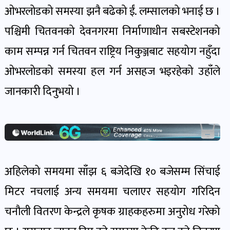
खेल
ओभरलोडको समस्या झनै बढेको ईं. लम्सालको भनाई छ ।
र
पश्चिमी चितवनको देवनगरमा निर्माणाधीन सबस्टेशनको
खेलाडी
काम सम्पन्न गर्न चितवन राष्ट्रिय निकुञ्जबाट सहयोग नहुँदा
पोष्ट
ओभरलोडको समस्या हल गर्न असहज भइरहेको उहाँले
अपराध
जानकारी दिनुभयो ।
खबर
पोष्ट
स्वास्थ्य
अहिलेको समयमा साँझ ६ बजेदेखि १० बजेसम्म सिंचाई
खबर
पोष्ट
मिटर नचलाई अन्य समयमा चलाएर सहयोग गरिदिन
चनौली वितरण केन्द्रले कृषक ग्राहकहरुमा अनुरोध गरेको
प्रवास