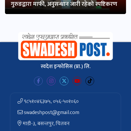
गुरुङद्वारा माफी, अनुसन्धान जारी रहेको स्पष्टिकरण
स्वदेश इन्फोसिस (प्रा.) लि.
९८५१०४६३७५, ०५६-५०१०६०
swadeshpost@gmail.com
माडी-३, बसन्तपुर, चितवन