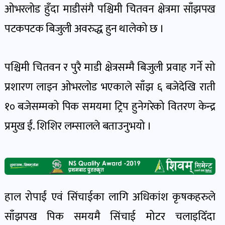
पोष्ट
ओभरलोड हुँदा माडीसंगै पश्चिमी चितवन क्षेत्रमा साँझपख
पटकपटक बिजुली अवरुद्ध हुन थालेको छ ।
पर्यटन
खबर
पश्चिमी चितवन र पुरै माडी क्षेत्रसम्मै बिजुली प्रवाह गर्ने सो
पोष्ट
प्रशारण लाइन ओभरलोड भएकाले साँझ ६ बजेदेखि राती
शिक्षा
१० बजेसम्मको पिक समयमा ट्रिप हुनेगरेको वितरण केन्द्र
खबर
प्रमुख ईं. शिशिर लम्सालले बताउनुभयो ।
पोष्ट
बिपद-
जोखिम
हाल रोपाईं एवं सिंचाईका लागि अधिकांश कृषकहरुले
पोष्ट
साँझपख पिक समयमै सिंचाई मोटर चलाइदिँदा