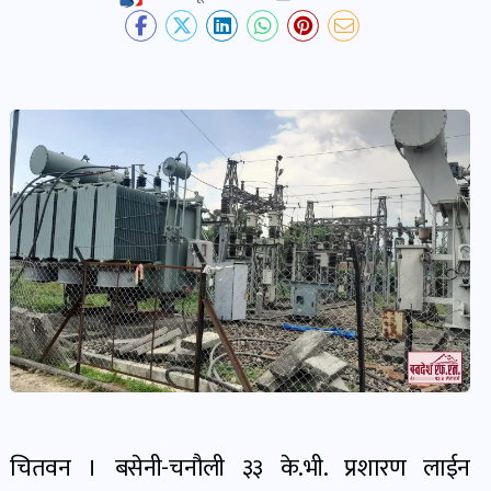
देश-
प्रदेश
खबर
पोष्ट
विकास-
निर्माण
खबर
पोष्ट
कृषि
र
चितवन । बसेनी-चनौली ३३ के.भी. प्रशारण लाईन
कृषक