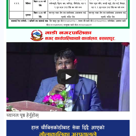
च्यानल पृष्ठ हेर्नुहोस्