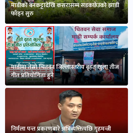
माडीको बनकट्टादेखि कसरासम्म सडकछेउको झाडी
फाँड्न सुरु
माडीमा तेस्रो चितवन जिल्लास्तरीय बृहत् खुला तीज
गीत प्रतियोगिता हुने
निर्मला पन्त प्रकरणबारे अभिव्यक्तिपछि गृहमन्त्री