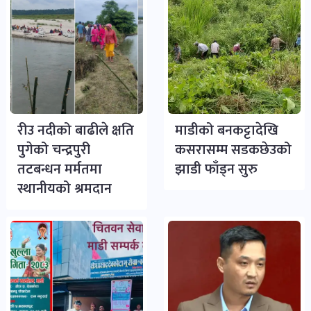
रीउ नदीको बाढीले क्षति
माडीको बनकट्टादेखि
पुगेको चन्द्रपुरी
कसरासम्म सडकछेउको
तटबन्धन मर्मतमा
झाडी फाँड्न सुरु
स्थानीयको श्रमदान