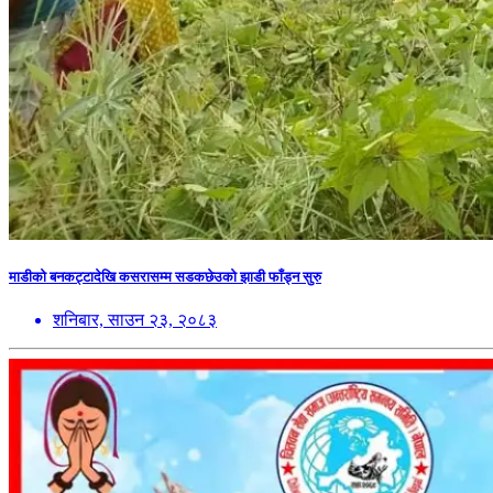
माडीको बनकट्टादेखि कसरासम्म सडकछेउको झाडी फाँड्न सुरु
शनिबार, साउन २३, २०८३