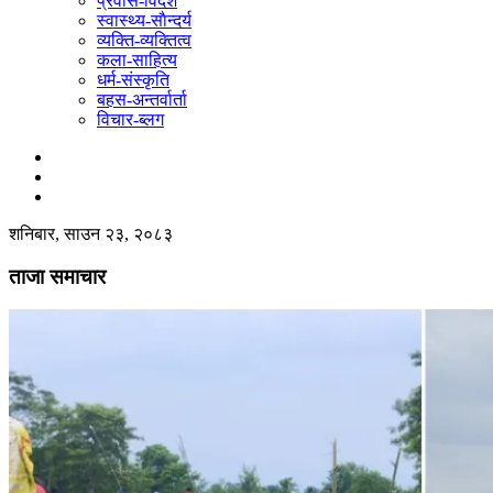
प्रवास-विदेश
स्वास्थ्य-साैन्दर्य
व्यक्ति-व्यक्तित्व
कला-साहित्य
धर्म-संस्कृति
बहस-अन्तर्वार्ता
विचार-ब्लग
शनिबार, साउन २३, २०८३
ताजा समाचार