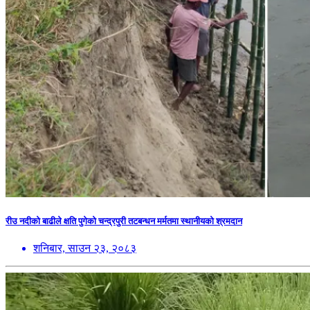
रीउ नदीको बाढीले क्षति पुगेको चन्द्रपुरी तटबन्धन मर्मतमा स्थानीयको श्रमदान
शनिबार, साउन २३, २०८३