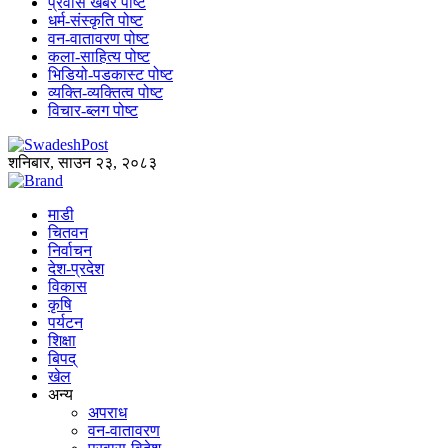
प्रवास खबर पोष्ट
धर्म-संस्कृति पोष्ट
वन-वातावरण पोष्ट
कला-साहित्य पोष्ट
भिडियो-पडकास्ट पोष्ट
व्यक्ति-व्यक्तित्व पोष्ट
विचार-ब्लग पोष्ट
शनिबार, साउन २३, २०८३
माडी
चितवन
निर्वाचन
देश-प्रदेश
विकास
कृषि
पर्यटन
शिक्षा
बिपद्
खेल
अन्य
अपराध
वन-वातावरण