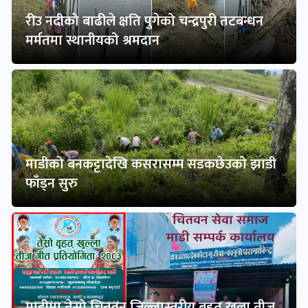
रीउ नदीको बाढीले क्षति पुगेको चन्द्रपुरी तटबन्धन
मर्मतमा स्थानीयको श्रमदान
माडीको बनकट्टादेखि कसरासम्म सडकछेउको झाडी
फाँड्न सुरु
माडीमा तेस्रो चितवन जिल्लास्तरीय बृहत् खुला तीज