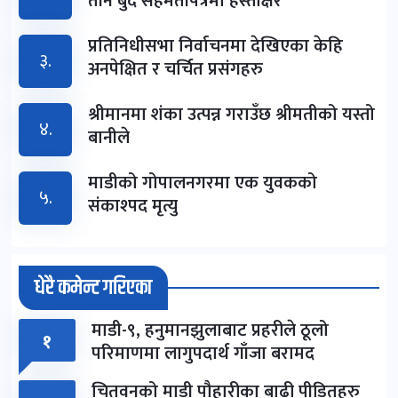
तीन बुँदे सहमतीपत्रमा हस्ताक्षर
प्रतिनिधीसभा निर्वाचनमा देखिएका केहि
३.
अनपेक्षित र चर्चित प्रसंगहरु
श्रीमानमा शंका उत्पन्न गराउँछ श्रीमतीको यस्तो
४.
बानीले
माडीको गोपालनगरमा एक युवकको
५.
संकाश्पद मृत्यु
धेरै कमेन्ट गरिएका
माडी-९, हनुमानझुलाबाट प्रहरीले ठूलो
१
परिमाणमा लागुपदार्थ गाँजा बरामद
चितवनको माडी पौहारीका बाढी पीडितहरु