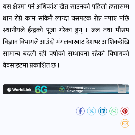
खेल
यस क्षेत्रमा पर्ने अधिकांश खेत साउनको पहिलो हप्तासम्म
र
धान रोप्ने काम सकिनै लाग्दा यसपटक रोप्न नपाए पछि
खेलाडी
स्थानीयले ईन्द्रको पूजा गरेका हुन् । जल तथा मौसम
पोष्ट
विज्ञान विभागले आउँदो मंगलबारबाट देशभर आंशिकदेखि
अपराध
सामान्य बदली रही वर्षाको सम्भावना रहेको विभागको
खबर
वेवसाइटमा प्रकाशित छ ।
पोष्ट
स्वास्थ्य
खबर
पोष्ट
प्रवास