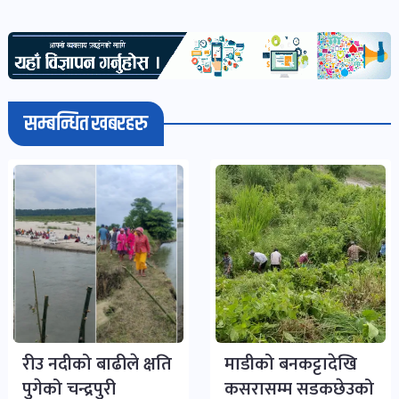
भिडियो-
पडकास्ट
पोष्ट
सम्बन्धित खबरहरु
व्यक्ति-
व्यक्तित्व
पोष्ट
विचार-
ब्लग
पोष्ट
रीउ नदीको बाढीले क्षति
माडीको बनकट्टादेखि
पुगेको चन्द्रपुरी
कसरासम्म सडकछेउको