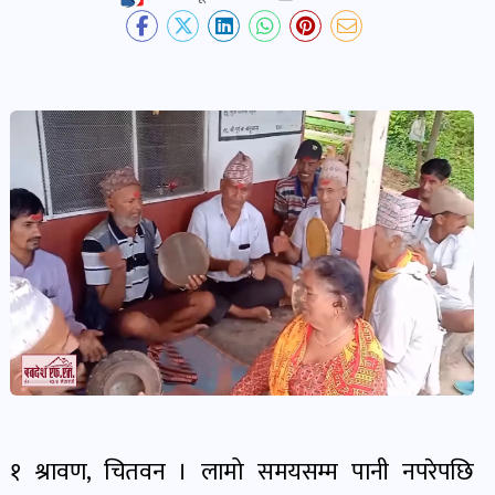
देश-
प्रदेश
खबर
पोष्ट
विकास-
निर्माण
खबर
पोष्ट
कृषि
र
१ श्रावण, चितवन । लामो समयसम्म पानी नपरेपछि
कृषक