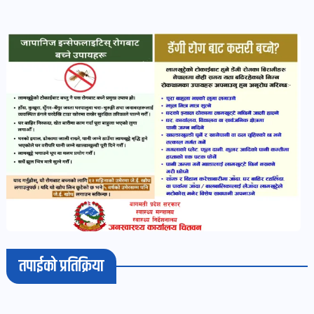
खबर
पोष्ट
धर्म-
संस्कृति
पोष्ट
वन-
वातावरण
पोष्ट
कला-
तपाईको प्रतिक्रिया
साहित्य
पोष्ट