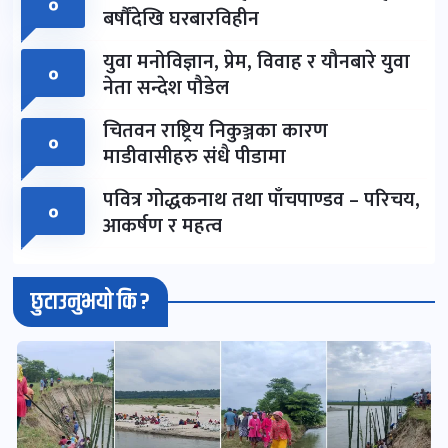
०
बर्षौंदेखि घरबारविहीन
युवा मनोविज्ञान, प्रेम, विवाह र यौनबारे युवा
०
नेता सन्देश पौडेल
चितवन राष्ट्रिय निकुञ्जका कारण
०
माडीवासीहरु संधै पीडामा
पवित्र गोद्धकनाथ तथा पाँचपाण्डव – परिचय,
०
आकर्षण र महत्व
छुटाउनुभयो कि ?