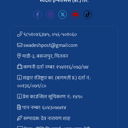
स्वदेश इन्फोसिस (प्रा.) लि.
९८५१०४६३७५, ०५६-५०१०६०
swadeshpost@gmail.com
माडी-३, बसन्तपुर, चितवन
कम्पनी दर्ता नम्बर: १५४११६/०७३/७४
सञ्चार रजिष्ट्रार का. (बागमती प्र.) दर्ता नं.:
००१३६/०७९/८०
प्रेस काउन्सिल सूचिकरण नं.: १४९०
पान नम्बर: ६०४३०७७१४
सम्पादक: देव नारायण शाह