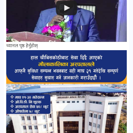
च्यानल पृष्ठ हेर्नुहोस्