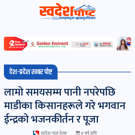
स्वदेशपोष्ट
विशेष
माडी
देश-प्रदेश खबर पोष्ट
(स्थानीय)
खबर
लामो समयसम्म पानी नपरेपछि
पोष्ट
माडीका किसानहरूले गरे भगवान
चितवन
ईन्द्रको भजनकीर्तन र पूजा
खबर
पोष्ट
स्वदेश न्यूज डेस्क
४ वर्ष अघि