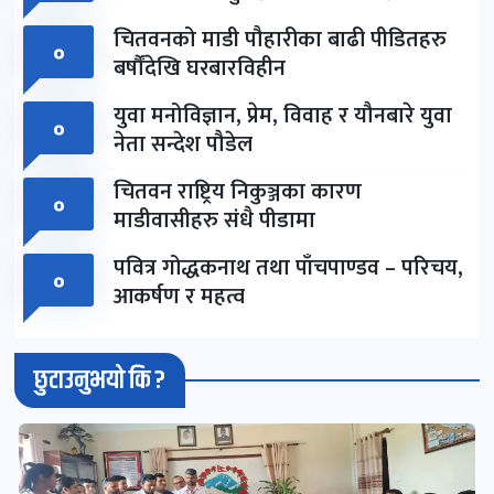
चितवनको माडी पौहारीका बाढी पीडितहरु
०
बर्षौंदेखि घरबारविहीन
युवा मनोविज्ञान, प्रेम, विवाह र यौनबारे युवा
०
नेता सन्देश पौडेल
चितवन राष्ट्रिय निकुञ्जका कारण
०
माडीवासीहरु संधै पीडामा
पवित्र गोद्धकनाथ तथा पाँचपाण्डव – परिचय,
०
आकर्षण र महत्व
छुटाउनुभयो कि ?