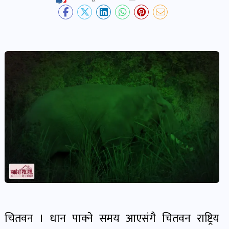
देश-
प्रदेश
खबर
पोष्ट
विकास-
निर्माण
खबर
पोष्ट
कृषि
र
चितवन । धान पाक्ने समय आएसंगै चितवन राष्ट्रिय
कृषक