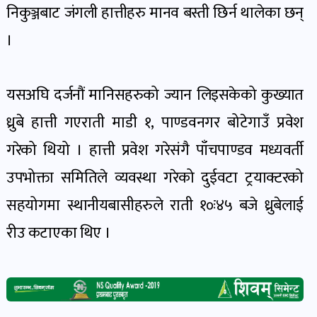
पोष्ट
निकुञ्जबाट जंगली हात्तीहरु मानव बस्ती छिर्न थालेका छन्
।
पर्यटन
खबर
यसअघि दर्जनौं मानिसहरुको ज्यान लिइसकेको कुख्यात
पोष्ट
ध्रुबे हात्ती गएराती माडी १, पाण्डवनगर बोटेगाउँ प्रवेश
शिक्षा
गरेको थियो । हात्ती प्रवेश गरेसंगै पाँचपाण्डव मध्यवर्ती
खबर
उपभोक्ता समितिले व्यवस्था गरेको दुईवटा ट्रयाक्टरको
पोष्ट
सहयोगमा स्थानीयबासीहरुले राती १०ः४५ बजे ध्रुबेलाई
रीउ कटाएका थिए ।
बिपद-
जोखिम
पोष्ट