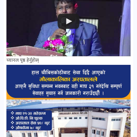
च्यानल पृष्ठ हेर्नुहोस्