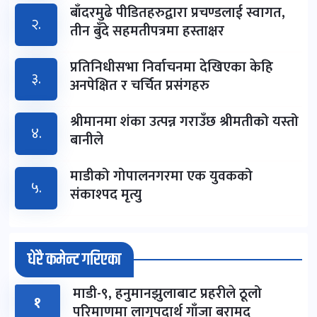
बाँदरमुढे पीडितहरुद्वारा प्रचण्डलाई स्वागत,
२.
तीन बुँदे सहमतीपत्रमा हस्ताक्षर
प्रतिनिधीसभा निर्वाचनमा देखिएका केहि
३.
अनपेक्षित र चर्चित प्रसंगहरु
श्रीमानमा शंका उत्पन्न गराउँछ श्रीमतीको यस्तो
४.
बानीले
माडीको गोपालनगरमा एक युवकको
५.
संकाश्पद मृत्यु
धेरै कमेन्ट गरिएका
माडी-९, हनुमानझुलाबाट प्रहरीले ठूलो
१
परिमाणमा लागुपदार्थ गाँजा बरामद