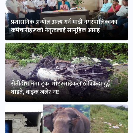
प्रशासनिक अन्योल अन्त्य गर्न माडी नगरपालिकाका
कर्मचारीहरूको नेतृत्वलाई सामूहिक आग्रह
सेतीदोभानमा ट्रक–मोटरसाइकल ठोक्किँदा दुई
घाइते, बाइक जलेर नष्ट