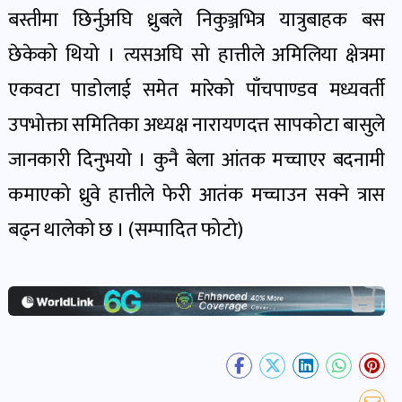
खेल
बस्तीमा छिर्नुअघि ध्रुबले निकुञ्जभित्र यात्रुबाहक बस
र
छेकेको थियो । त्यसअघि सो हात्तीले अमिलिया
क्षेत्रमा
खेलाडी
एकवटा पाडोलाई समेत मारेको पाँचपाण्डव मध्यवर्ती
पोष्ट
उपभोक्ता समितिका अध्यक्ष नारायणदत्त सापकोटा बासुले
अपराध
जानकारी दिनुभयो । कुनै बेला आंतक मच्चाएर बदनामी
खबर
कमाएको ध्रुवे हात्तीले फेरी आतंक मच्चाउन सक्ने त्रास
पोष्ट
बढ्न थालेको छ । (सम्पादित फोटो)
स्वास्थ्य
खबर
पोष्ट
प्रवास