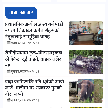
ताजा समाचार
प्रशासनिक अन्योल अन्त्य गर्न माडी
नगरपालिकाका कर्मचारीहरूको
नेतृत्वलाई सामूहिक आग्रह
बुधबार, साउन २०, २०८३
सेतीदोभानमा ट्रक–मोटरसाइकल
ठोक्किँदा दुई घाइते, बाइक जलेर
नष्ट
बुधबार, साउन २०, २०८३
दाह्रा काटिएपछि पनि ध्रुवेको उपद्रो
जारी, माडीमा घर भत्काएर नुनको
बोरा लग्यो
बुधबार, साउन २०, २०८३