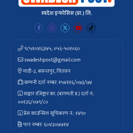
स्वदेश इन्फोसिस (प्रा.) लि.
९८५१०४६३७५, ०५६-५०१०६०
swadeshpost@gmail.com
माडी-३, बसन्तपुर, चितवन
कम्पनी दर्ता नम्बर: १५४११६/०७३/७४
सञ्चार रजिष्ट्रार का. (बागमती प्र.) दर्ता नं.:
००१३६/०७९/८०
प्रेस काउन्सिल सूचिकरण नं.: १४९०
पान नम्बर: ६०४३०७७१४