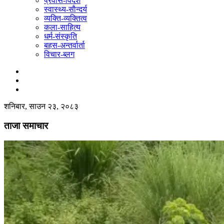
प्रवास-विदेश
स्वास्थ्य-साैन्दर्य
व्यक्ति-व्यक्तित्व
कला-साहित्य
धर्म-संस्कृति
बहस-अन्तर्वार्ता
विचार-ब्लग
शनिबार, साउन २३, २०८३
ताजा समाचार