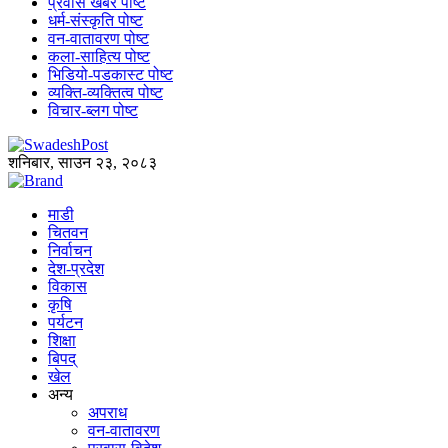
प्रवास खबर पोष्ट
धर्म-संस्कृति पोष्ट
वन-वातावरण पोष्ट
कला-साहित्य पोष्ट
भिडियो-पडकास्ट पोष्ट
व्यक्ति-व्यक्तित्व पोष्ट
विचार-ब्लग पोष्ट
शनिबार, साउन २३, २०८३
माडी
चितवन
निर्वाचन
देश-प्रदेश
विकास
कृषि
पर्यटन
शिक्षा
बिपद्
खेल
अन्य
अपराध
वन-वातावरण