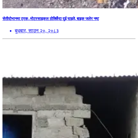
सेतीदोभानमा ट्रक–मोटरसाइकल ठोक्किँदा दुई घाइते, बाइक जलेर नष्ट
बुधबार, साउन २०, २०८३