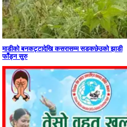
माडीको बनकट्टादेखि कसरासम्म सडकछेउको झाडी
फाँड्न सुरु