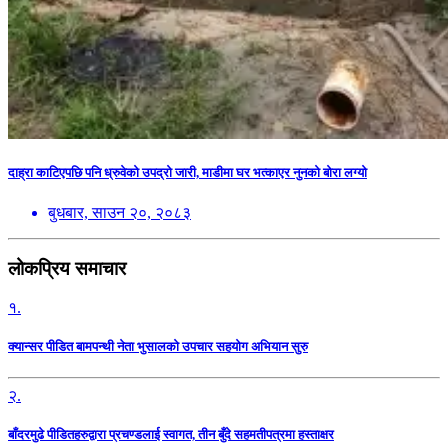
दाह्रा काटिएपछि पनि ध्रुवेको उपद्रो जारी, माडीमा घर भत्काएर नुनको बोरा लग्यो
बुधबार, साउन २०, २०८३
लोकप्रिय समाचार
१.
क्यान्सर पीडित बामपन्थी नेता भुसालकाे उपचार सहयोग अभियान सुरु
२.
बाँदरमुढे पीडितहरुद्वारा प्रचण्डलाई स्वागत, तीन बुँदे सहमतीपत्रमा हस्ताक्षर