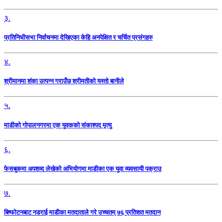
३.
प्रतिनिधीसभा निर्वाचनमा देखिएका केहि अनपेक्षित र चर्चित प्रसंगहरु
४.
श्रीमानमा शंका उत्पन्न गराउँछ श्रीमतीको यस्तो बानीले
५.
माडीको गोपालनगरमा एक युवकको संकाश्पद मृत्यु
६.
फेसबुकमा अपशव्द लेखेको अभियोगमा माडीका एक युवा व्यवसायी पक्राउ
७.
बिष्फोटनबाट नडराई माडीका मतदाताले गरे उच्चतम् ७६ प्रतिशत मतदान