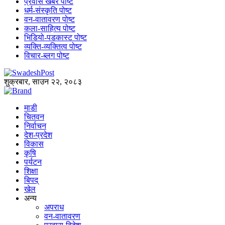
प्रवास खबर पोष्ट
धर्म-संस्कृति पोष्ट
वन-वातावरण पोष्ट
कला-साहित्य पोष्ट
भिडियो-पडकास्ट पोष्ट
व्यक्ति-व्यक्तित्व पोष्ट
विचार-ब्लग पोष्ट
शुक्रबार, साउन २२, २०८३
माडी
चितवन
निर्वाचन
देश-प्रदेश
विकास
कृषि
पर्यटन
शिक्षा
बिपद्
खेल
अन्य
अपराध
वन-वातावरण