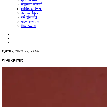
प्रवास-विदेश
स्वास्थ्य-साैन्दर्य
व्यक्ति-व्यक्तित्व
कला-साहित्य
धर्म-संस्कृति
बहस-अन्तर्वार्ता
विचार-ब्लग
शुक्रबार, साउन २२, २०८३
ताजा समाचार