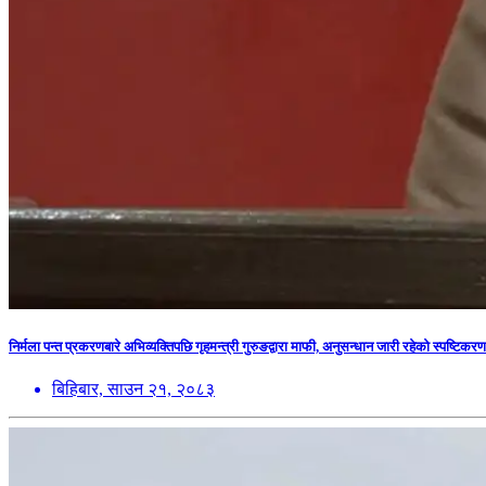
निर्मला पन्त प्रकरणबारे अभिव्यक्तिपछि गृहमन्त्री गुरुङद्वारा माफी, अनुसन्धान जारी रहेको स्पष्टिकरण
बिहिबार, साउन २१, २०८३