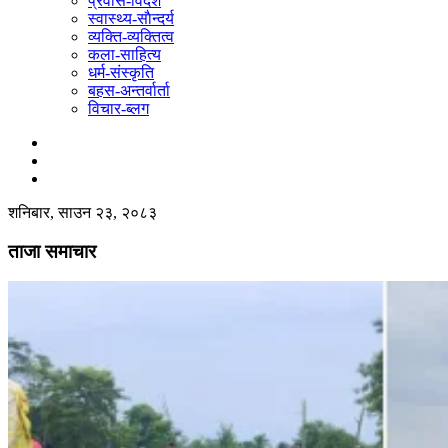
प्रवास-विदेश
स्वास्थ्य-साैन्दर्य
व्यक्ति-व्यक्तित्व
कला-साहित्य
धर्म-संस्कृति
बहस-अन्तर्वार्ता
विचार-ब्लग
शनिबार, साउन २३, २०८३
ताजा समाचार