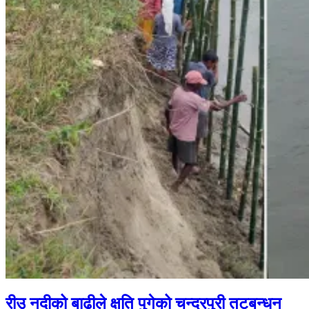
रीउ नदीको बाढीले क्षति पुगेको चन्द्रपुरी तटबन्धन