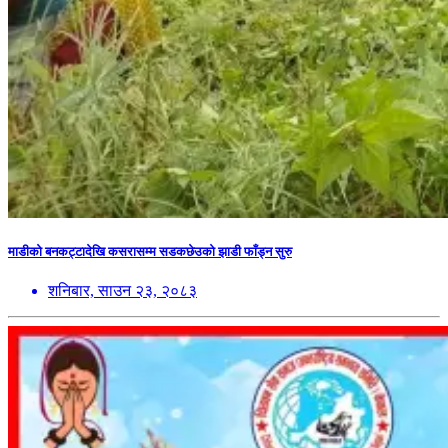
माडीको बनकट्टादेखि कसरासम्म सडकछेउको झाडी फाँड्न सुरु
शनिबार, साउन २३, २०८३