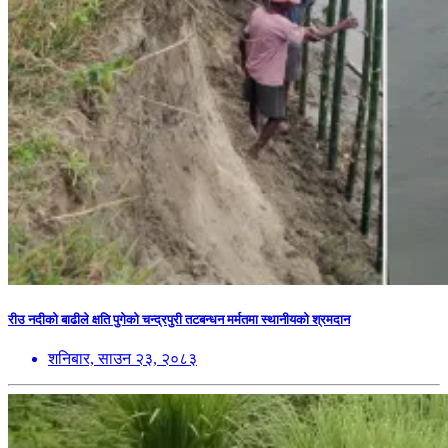
रीउ नदीको बाढीले क्षति पुगेको चन्द्रपुरी तटबन्धन मर्मतमा स्थानीयको श्रमदान
शनिबार, साउन २३, २०८३