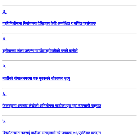
३.
प्रतिनिधीसभा निर्वाचनमा देखिएका केहि अनपेक्षित र चर्चित प्रसंगहरु
४.
श्रीमानमा शंका उत्पन्न गराउँछ श्रीमतीको यस्तो बानीले
५.
माडीको गोपालनगरमा एक युवकको संकाश्पद मृत्यु
६.
फेसबुकमा अपशव्द लेखेको अभियोगमा माडीका एक युवा व्यवसायी पक्राउ
७.
बिष्फोटनबाट नडराई माडीका मतदाताले गरे उच्चतम् ७६ प्रतिशत मतदान