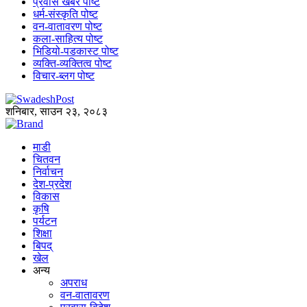
प्रवास खबर पोष्ट
धर्म-संस्कृति पोष्ट
वन-वातावरण पोष्ट
कला-साहित्य पोष्ट
भिडियो-पडकास्ट पोष्ट
व्यक्ति-व्यक्तित्व पोष्ट
विचार-ब्लग पोष्ट
शनिबार, साउन २३, २०८३
माडी
चितवन
निर्वाचन
देश-प्रदेश
विकास
कृषि
पर्यटन
शिक्षा
बिपद्
खेल
अन्य
अपराध
वन-वातावरण