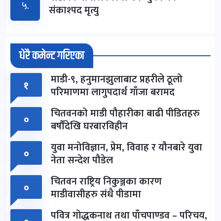
५.
संकाश्पद मृत्यु
धेरै कमेन्ट गरिएका
माडी-९, हनुमानझुलाबाट प्रहरीले ठूलो
१
परिमाणमा लागुपदार्थ गाँजा बरामद
चितवनको माडी पौहारीका बाढी पीडितहरु
०
बर्षौंदेखि घरबारविहीन
युवा मनोविज्ञान, प्रेम, विवाह र यौनबारे युवा
०
नेता सन्देश पौडेल
चितवन राष्ट्रिय निकुञ्जका कारण
०
माडीवासीहरु संधै पीडामा
पवित्र गोद्धकनाथ तथा पाँचपाण्डव – परिचय,