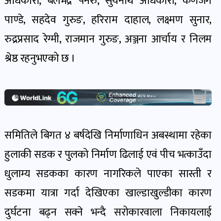
अधिकारी, बलभद्र पनेरु, सुर्यनाथ अधिकारी, कणर्जंग
खेल
पाण्डे, सहदेव गुरुङ, हरिराम दाहाल, लक्ष्मण सुनार,
र
खेलाडी
रुद्रप्रसाद रेग्मी, राजमान गुरुङ, अञ्जना आर्चाय र निलम
पोष्ट
श्रेष्ठ रहनुभएको छ ।
अपराध
खबर
पोष्ट
समितिले बिगत ४ बर्षदेखि निर्माणाधिन अबस्थामा रहेका
स्वास्थ्य
हुलाकी सडक र पुलको निर्माण ढिलाई एवं पीच भत्काउँदा
खबर
धुलाम्य सडकका कारण नागरिकले पाएका सास्ती र
पोष्ट
सडकमा यात्रा गर्दा देखिएका खाल्डाखुल्डीका कारण
दुर्घटना बढ्न सक्ने भन्दै सरोकारवाला निकायलाई
प्रवास