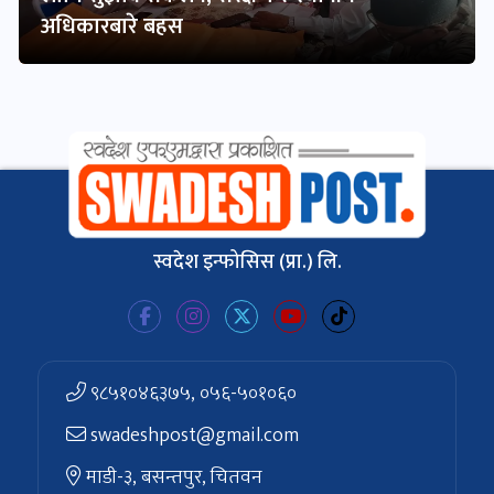
अधिकारबारे बहस
स्वदेश इन्फोसिस (प्रा.) लि.
९८५१०४६३७५, ०५६-५०१०६०
swadeshpost@gmail.com
माडी-३, बसन्तपुर, चितवन