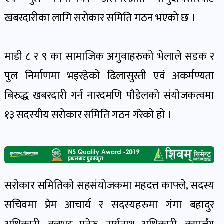
पोष्ट
खबरदारीका लागि सरोकार समिति गठन भएको छ ।
पर्यटन
खबर
माडी ८ र ९ का सामाजिक अगुवाहरुको भेलाले सडक र
पोष्ट
पुल निर्माणमा भइरहेको ढिलासुस्ती एवं अकर्मण्यता
बिरुद्ध खबरदारी गर्न नारदमणि पौडेलको संयोजकत्वमा
शिक्षा
१३ सदस्यीय सरोकार समिति गठन गरेको हो ।
खबर
पोष्ट
बिपद-
जोखिम
सरोकार समितिको सहसंयोजकमा महदत्त काफ्ले, सदस्य
पोष्ट
सचिवमा प्रेम आचार्य र सदस्यहरुमा गंगा बहादुर