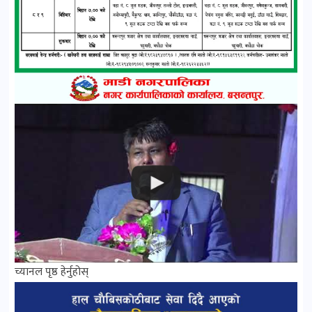
च्यानल पृष्ठ हेर्नुहोस्