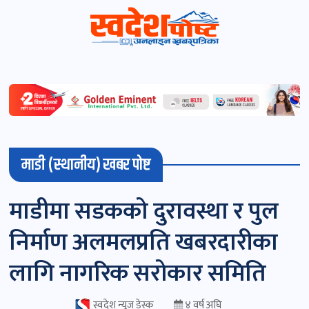
स्वदेशपोष्ट
विशेष
माडी
माडी (स्थानीय) खबर पोष्ट
(स्थानीय)
खबर
माडीमा सडकको दुरावस्था र पुल
पोष्ट
निर्माण अलमलप्रति खबरदारीका
चितवन
लागि नागरिक सरोकार समिति
खबर
पोष्ट
स्वदेश न्यूज डेस्क
४ वर्ष अघि