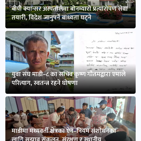
बीपी क्यान्सर अस्पतालमा बोनम्यारो प्रत्यारोपण सेवा
तयारी, विदेश जानुपर्ने बाध्यता घट्ने
युवा संघ माडी–८ का सचिव कृष्ण गौतमद्वारा एमाले
परित्याग, स्वतन्त्र रहने घोषणा
माडीमा मध्यवर्ती क्षेत्रका ऐन–नियम संशोधनका
लागि सुझाव संकलन, संरक्षण र स्थानीय