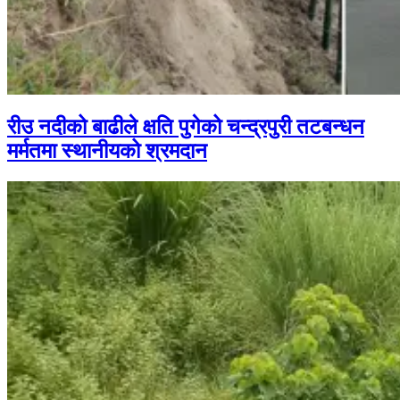
रीउ नदीको बाढीले क्षति पुगेको चन्द्रपुरी तटबन्धन
मर्मतमा स्थानीयको श्रमदान