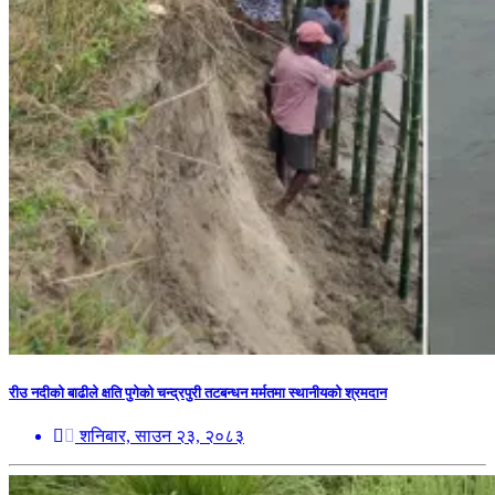
रीउ नदीको बाढीले क्षति पुगेको चन्द्रपुरी तटबन्धन मर्मतमा स्थानीयको श्रमदान
शनिबार, साउन २३, २०८३