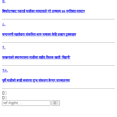
७.
बिष्फोटनबाट नडराई माडीका मतदाताले गरे उच्चतम् ७६ प्रतिशत मतदान
८.
चन्द्रमणी महतोद्वारा संकलित थारु भाषाका केहि उखान टुक्काहरु
९.
सम्झनाको क्यानभासमा माडीका शहीद तिलक खाती ‘विहानी’
१०.
पूर्वी माडीको बगही बजारमा दुग्ध संकलन केन्द्र सञ्चालनमा