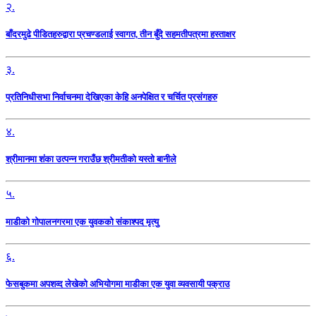
२.
बाँदरमुढे पीडितहरुद्वारा प्रचण्डलाई स्वागत, तीन बुँदे सहमतीपत्रमा हस्ताक्षर
३.
प्रतिनिधीसभा निर्वाचनमा देखिएका केहि अनपेक्षित र चर्चित प्रसंगहरु
४.
श्रीमानमा शंका उत्पन्न गराउँछ श्रीमतीको यस्तो बानीले
५.
माडीको गोपालनगरमा एक युवकको संकाश्पद मृत्यु
६.
फेसबुकमा अपशव्द लेखेको अभियोगमा माडीका एक युवा व्यवसायी पक्राउ