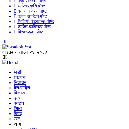
प्रवास खबर पोष्ट
धर्म-संस्कृति पोष्ट
वन-वातावरण पोष्ट
कला-साहित्य पोष्ट
भिडियो-पडकास्ट पोष्ट
व्यक्ति-व्यक्तित्व पोष्ट
विचार-ब्लग पोष्ट
आइतबार, साउन २४, २०८३
माडी
चितवन
निर्वाचन
देश-प्रदेश
विकास
कृषि
पर्यटन
शिक्षा
बिपद्
खेल
अन्य