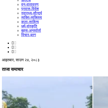
अपराध
वन-वातावरण
प्रवास-विदेश
स्वास्थ्य-साैन्दर्य
व्यक्ति-व्यक्तित्व
कला-साहित्य
धर्म-संस्कृति
बहस-अन्तर्वार्ता
विचार-ब्लग
आइतबार, साउन २४, २०८३
ताजा समाचार