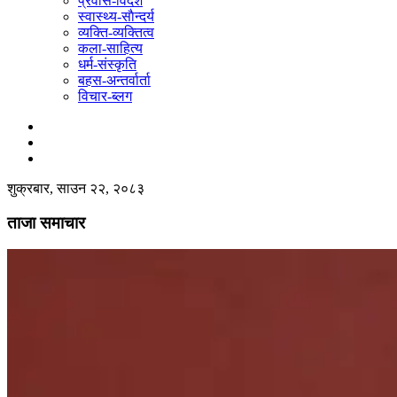
प्रवास-विदेश
स्वास्थ्य-साैन्दर्य
व्यक्ति-व्यक्तित्व
कला-साहित्य
धर्म-संस्कृति
बहस-अन्तर्वार्ता
विचार-ब्लग
शुक्रबार, साउन २२, २०८३
ताजा समाचार