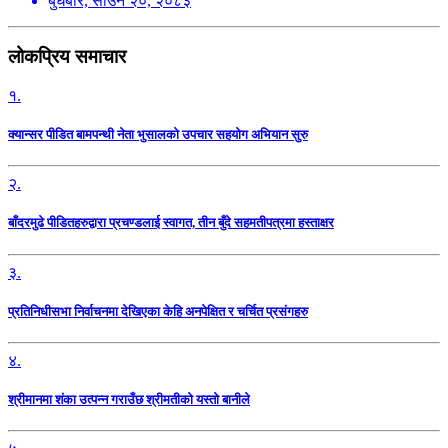
बुधबार, साउन २०, २०८३
लोकप्रिय समाचार
१.
क्यान्सर पीडित बामपन्थी नेता भुसालकाे उपचार सहयोग अभियान सुरु
२.
बाँदरमुढे पीडितहरुद्वारा प्रचण्डलाई स्वागत, तीन बुँदे सहमतीपत्रमा हस्ताक्षर
३.
प्रतिनिधीसभा निर्वाचनमा देखिएका केहि अनपेक्षित र चर्चित प्रसंगहरु
४.
श्रीमानमा शंका उत्पन्न गराउँछ श्रीमतीको यस्तो बानीले