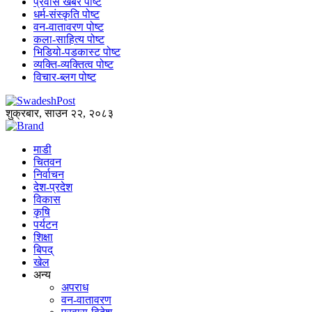
प्रवास खबर पोष्ट
धर्म-संस्कृति पोष्ट
वन-वातावरण पोष्ट
कला-साहित्य पोष्ट
भिडियो-पडकास्ट पोष्ट
व्यक्ति-व्यक्तित्व पोष्ट
विचार-ब्लग पोष्ट
शुक्रबार, साउन २२, २०८३
माडी
चितवन
निर्वाचन
देश-प्रदेश
विकास
कृषि
पर्यटन
शिक्षा
बिपद्
खेल
अन्य
अपराध
वन-वातावरण