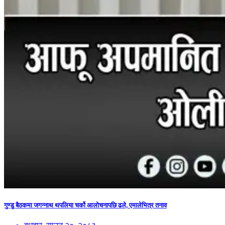
गुण्डु बैठकमा जगन्नाथ थपलिया चर्को आलोचनापछि ढले, एमालेभित्र तनाव