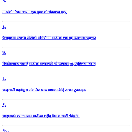
५.
माडीको गोपालनगरमा एक युवकको संकाश्पद मृत्यु
६.
फेसबुकमा अपशव्द लेखेको अभियोगमा माडीका एक युवा व्यवसायी पक्राउ
७.
बिष्फोटनबाट नडराई माडीका मतदाताले गरे उच्चतम् ७६ प्रतिशत मतदान
८.
चन्द्रमणी महतोद्वारा संकलित थारु भाषाका केहि उखान टुक्काहरु
९.
सम्झनाको क्यानभासमा माडीका शहीद तिलक खाती ‘विहानी’
१०.