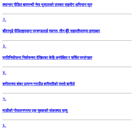
क्यान्सर पीडित बामपन्थी नेता भुसालकाे उपचार सहयोग अभियान सुरु
२.
बाँदरमुढे पीडितहरुद्वारा प्रचण्डलाई स्वागत, तीन बुँदे सहमतीपत्रमा हस्ताक्षर
३.
प्रतिनिधीसभा निर्वाचनमा देखिएका केहि अनपेक्षित र चर्चित प्रसंगहरु
४.
श्रीमानमा शंका उत्पन्न गराउँछ श्रीमतीको यस्तो बानीले
५.
माडीको गोपालनगरमा एक युवकको संकाश्पद मृत्यु
६.