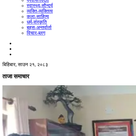
प्रवास-विदेश
स्वास्थ्य-साैन्दर्य
व्यक्ति-व्यक्तित्व
कला-साहित्य
धर्म-संस्कृति
बहस-अन्तर्वार्ता
विचार-ब्लग
बिहिबार, साउन २१, २०८३
ताजा समाचार