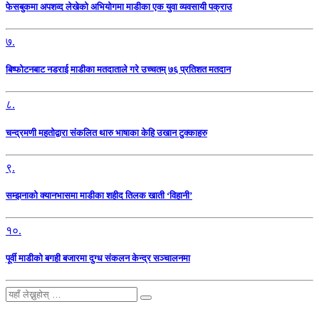
फेसबुकमा अपशव्द लेखेको अभियोगमा माडीका एक युवा व्यवसायी पक्राउ
७.
बिष्फोटनबाट नडराई माडीका मतदाताले गरे उच्चतम् ७६ प्रतिशत मतदान
८.
चन्द्रमणी महतोद्वारा संकलित थारु भाषाका केहि उखान टुक्काहरु
९.
सम्झनाको क्यानभासमा माडीका शहीद तिलक खाती ‘विहानी’
१०.
पूर्वी माडीको बगही बजारमा दुग्ध संकलन केन्द्र सञ्चालनमा