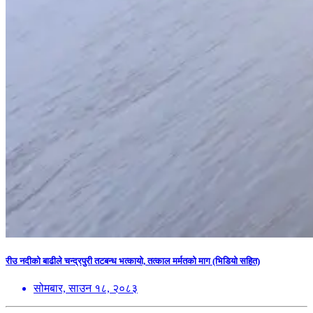
रीउ नदीको बाढीले चन्द्रपुरी तटबन्ध भत्कायो, तत्काल मर्मतको माग (भिडियो सहित)
सोमबार, साउन १८, २०८३