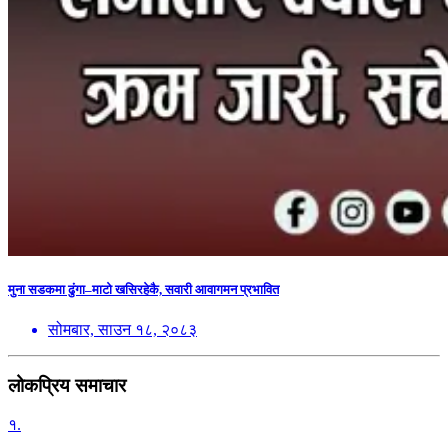
मुना सडकमा ढुंगा–माटो खसिरहेकै, सवारी आवागमन प्रभावित
सोमबार, साउन १८, २०८३
लोकप्रिय समाचार
१.