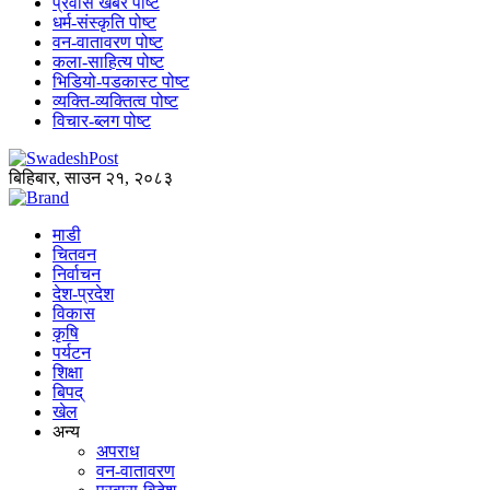
प्रवास खबर पोष्ट
धर्म-संस्कृति पोष्ट
वन-वातावरण पोष्ट
कला-साहित्य पोष्ट
भिडियो-पडकास्ट पोष्ट
व्यक्ति-व्यक्तित्व पोष्ट
विचार-ब्लग पोष्ट
बिहिबार, साउन २१, २०८३
माडी
चितवन
निर्वाचन
देश-प्रदेश
विकास
कृषि
पर्यटन
शिक्षा
बिपद्
खेल
अन्य
अपराध
वन-वातावरण