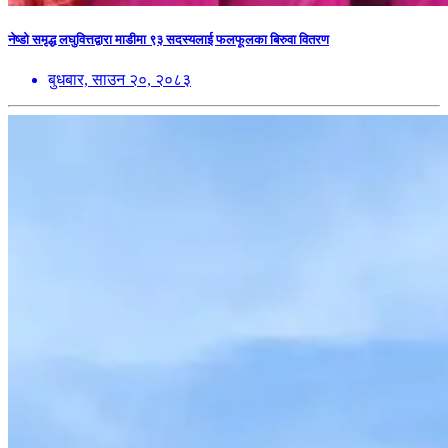
नेष्डो समृद्ध लघुवित्तद्वारा माडीमा ९३ सदस्यलाई फलफूलका बिरुवा वितरण
बुधबार, साउन २०, २०८३