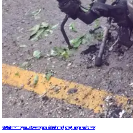
सेतीदोभानमा ट्रक–मोटरसाइकल ठोक्किँदा दुई घाइते, बाइक जलेर नष्ट