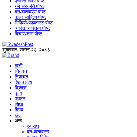
प्रवास खबर पोष्ट
धर्म-संस्कृति पोष्ट
वन-वातावरण पोष्ट
कला-साहित्य पोष्ट
भिडियो-पडकास्ट पोष्ट
व्यक्ति-व्यक्तित्व पोष्ट
विचार-ब्लग पोष्ट
शुक्रबार, साउन २२, २०८३
माडी
चितवन
निर्वाचन
देश-प्रदेश
विकास
कृषि
पर्यटन
शिक्षा
बिपद्
खेल
अन्य
अपराध
वन-वातावरण