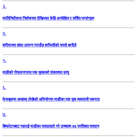
३.
प्रतिनिधीसभा निर्वाचनमा देखिएका केहि अनपेक्षित र चर्चित प्रसंगहरु
४.
श्रीमानमा शंका उत्पन्न गराउँछ श्रीमतीको यस्तो बानीले
५.
माडीको गोपालनगरमा एक युवकको संकाश्पद मृत्यु
६.
फेसबुकमा अपशव्द लेखेको अभियोगमा माडीका एक युवा व्यवसायी पक्राउ
७.
बिष्फोटनबाट नडराई माडीका मतदाताले गरे उच्चतम् ७६ प्रतिशत मतदान