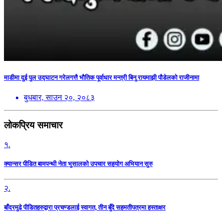
माडीमा दुई पुल उद्घाटन गरेलगत्तै भौतिक पूर्वाधार मन्त्री बिनु रायमाझी पौडेलको राजीनामा
बुधबार, साउन २०, २०८३
लोकप्रिय समाचार
१.
क्यान्सर पीडित बामपन्थी नेता भुसालकाे उपचार सहयोग अभियान सुरु
२.
बाँदरमुढे पीडितहरुद्वारा प्रचण्डलाई स्वागत, तीन बुँदे सहमतीपत्रमा हस्ताक्षर