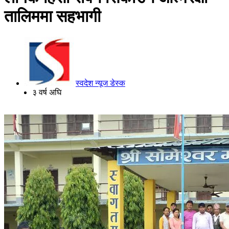
तालिममा सहभागी
स्वदेश न्यूज डेस्क
३ वर्ष अघि