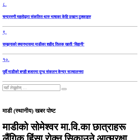
८.
चन्द्रमणी महतोद्वारा संकलित थारु भाषाका केहि उखान टुक्काहरु
९.
सम्झनाको क्यानभासमा माडीका शहीद तिलक खाती ‘विहानी’
१०.
पूर्वी माडीको बगही बजारमा दुग्ध संकलन केन्द्र सञ्चालनमा
माडी (स्थानीय) खबर पोष्ट
माडीको सोमेश्वर मा.वि.का छात्राहरू
लैंगिक हिंसा रोक्न सिकाउने आत्मरक्षा