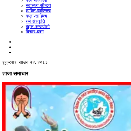
प्रवास-विदेश
स्वास्थ्य-साैन्दर्य
व्यक्ति-व्यक्तित्व
कला-साहित्य
धर्म-संस्कृति
बहस-अन्तर्वार्ता
विचार-ब्लग
शुक्रबार, साउन २२, २०८३
ताजा समाचार