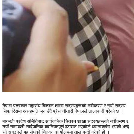
नेपाल पत्रकार महासंघ चितवन शाखा सदस्यहरूको नवीकरण र नयाँ सदस्य
सिफारिसमा असहमति जनाउँदै प्रेस चौतारी नेपालले तालाबन्दी गरेको छ ।
बागमती प्रदेश समितिबाट सार्वजनिक चितवन शाखा सदस्यहरूको नवीकरण र
नयाँ नामावली सार्वजनिक बदनियतपूर्ण ढंगबाट भएकोले ध्यानाकर्षण भएको भन्दै
सो संगठनले महासंघको चितवन कार्यालयमा तालाबन्दी गरेको हो ।