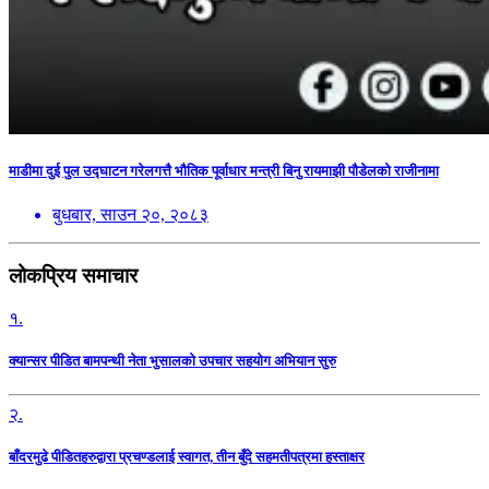
माडीमा दुई पुल उद्घाटन गरेलगत्तै भौतिक पूर्वाधार मन्त्री बिनु रायमाझी पौडेलको राजीनामा
बुधबार, साउन २०, २०८३
लोकप्रिय समाचार
१.
क्यान्सर पीडित बामपन्थी नेता भुसालकाे उपचार सहयोग अभियान सुरु
२.
बाँदरमुढे पीडितहरुद्वारा प्रचण्डलाई स्वागत, तीन बुँदे सहमतीपत्रमा हस्ताक्षर