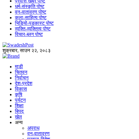
प्रवास खबर पोष्ट
धर्म-संस्कृति पोष्ट
वन-वातावरण पोष्ट
कला-साहित्य पोष्ट
भिडियो-पडकास्ट पोष्ट
व्यक्ति-व्यक्तित्व पोष्ट
विचार-ब्लग पोष्ट
शुक्रबार, साउन २२, २०८३
माडी
चितवन
निर्वाचन
देश-प्रदेश
विकास
कृषि
पर्यटन
शिक्षा
बिपद्
खेल
अन्य
अपराध
वन-वातावरण