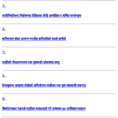
३.
प्रतिनिधीसभा निर्वाचनमा देखिएका केहि अनपेक्षित र चर्चित प्रसंगहरु
४.
श्रीमानमा शंका उत्पन्न गराउँछ श्रीमतीको यस्तो बानीले
५.
माडीको गोपालनगरमा एक युवकको संकाश्पद मृत्यु
६.
फेसबुकमा अपशव्द लेखेको अभियोगमा माडीका एक युवा व्यवसायी पक्राउ
७.
बिष्फोटनबाट नडराई माडीका मतदाताले गरे उच्चतम् ७६ प्रतिशत मतदान