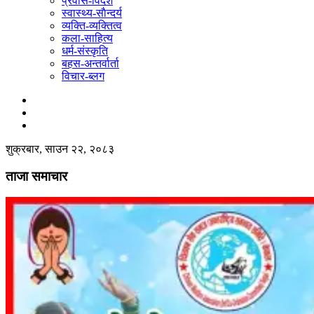
प्रवास-विदेश
स्वास्थ्य-साैन्दर्य
व्यक्ति-व्यक्तित्व
कला-साहित्य
धर्म-संस्कृति
बहस-अन्तर्वार्ता
विचार-ब्लग
शुक्रबार, साउन २२, २०८३
ताजा समाचार