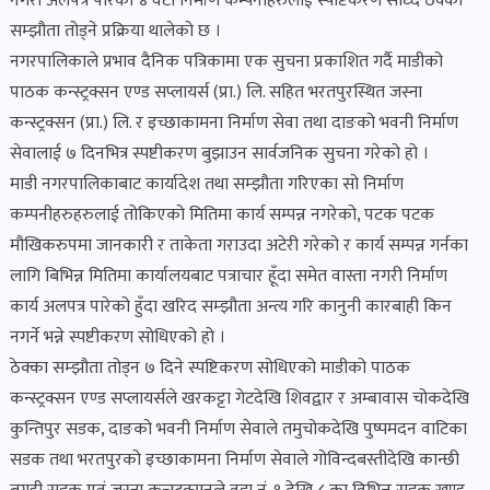
नगरी अलपत्र पारेका ४ वटा निर्माण कम्पनीहरुलाई स्पष्टिकरण सोध्दै ठेक्का
पोष्ट
सम्झौता तोड्ने प्रक्रिया थालेको छ ।
नगरपालिकाले प्रभाव दैनिक पत्रिकामा एक सुचना प्रकाशित गर्दै माडीको
पर्यटन
पाठक कन्स्ट्रक्सन एण्ड सप्लायर्स (प्रा.) लि. सहित भरतपुरस्थित जस्ना
खबर
कन्स्ट्रक्सन (प्रा.) लि. र इच्छाकामना निर्माण सेवा तथा दाङको भवनी निर्माण
पोष्ट
सेवालाई ७ दिनभित्र स्पष्टीकरण बुझाउन सार्वजनिक सुचना गरेको हो ।
माडी नगरपालिकाबाट कार्यादेश तथा सम्झौता गरिएका सो निर्माण
कम्पनीहरुहरुलाई तोकिएको मितिमा कार्य सम्पन्न नगरेको, पटक पटक
शिक्षा
मौखिकरुपमा जानकारी र ताकेता गराउदा अटेरी गरेको र कार्य सम्पन्न गर्नका
खबर
लागि बिभिन्न मितिमा कार्यालयबाट पत्राचार हूँदा समेत वास्ता नगरी निर्माण
पोष्ट
कार्य अलपत्र पारेको हुँदा खरिद सम्झौता अन्त्य गरि कानुनी कारबाही किन
नगर्ने भन्ने स्पष्टीकरण सोधिएको हो ।
बिपद-
ठेक्का सम्झौता तोड्न ७ दिने स्पष्टिकरण सोधिएको माडीको पाठक
जोखिम
कन्स्ट्रक्सन एण्ड सप्लायर्सले खरकट्टा गेटदेखि शिवद्वार र अम्बावास चोकदेखि
पोष्ट
कुन्तिपुर सडक, दाङको भवनी निर्माण सेवाले तमुचोकदेखि पुष्पमदन वाटिका
सडक तथा भरतपुरको इच्छाकामना निर्माण सेवाले गोविन्दबस्तीदेखि कान्छी