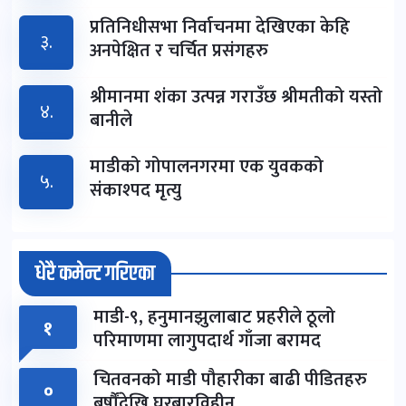
प्रतिनिधीसभा निर्वाचनमा देखिएका केहि
३.
अनपेक्षित र चर्चित प्रसंगहरु
श्रीमानमा शंका उत्पन्न गराउँछ श्रीमतीको यस्तो
४.
बानीले
माडीको गोपालनगरमा एक युवकको
५.
संकाश्पद मृत्यु
धेरै कमेन्ट गरिएका
माडी-९, हनुमानझुलाबाट प्रहरीले ठूलो
१
परिमाणमा लागुपदार्थ गाँजा बरामद
चितवनको माडी पौहारीका बाढी पीडितहरु
०
बर्षौंदेखि घरबारविहीन