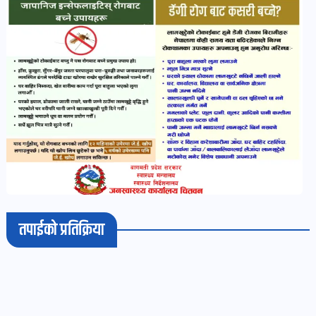
खबर
पोष्ट
धर्म-
संस्कृति
पोष्ट
वन-
वातावरण
पोष्ट
तपाईको प्रतिक्रिया
कला-
साहित्य
पोष्ट