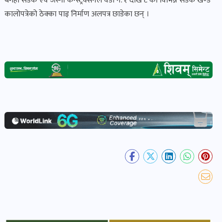
बगही सडक एवं जस्ना कन्स्ट्रक्सनले वडा नं. १ देखि ८ का विभिन्न सडक खण्ड
खेल
कालोपत्रेको ठेक्का पाइ निर्माण अलपत्र छाडेका छन् ।
र
खेलाडी
पोष्ट
अपराध
खबर
पोष्ट
स्वास्थ्य
खबर
पोष्ट
प्रवास