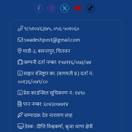
९८५१०४६३७५, ०५६-५०१०६०
swadeshpost@gmail.com
माडी-३, बसन्तपुर, चितवन
कम्पनी दर्ता नम्बर: १५४११६/०७३/७४
सञ्चार रजिष्ट्रार का. (बागमती प्र.) दर्ता नं.:
००१३६/०७९/८०
प्रेस काउन्सिल सूचिकरण नं.: १४९०
पान नम्बर: ६०४३०७७१४
सम्पादक: देव नारायण शाह
डेस्क : दीप्ति विश्वकर्मा, श्रृजा थापा क्षेत्री