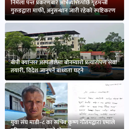
निर्मला पन्त प्रकरणबारे अभिव्यक्तिपछि गृहमन्त्री
गुरुङद्वारा माफी, अनुसन्धान जारी रहेको स्पष्टिकरण
बीपी क्यान्सर अस्पतालमा बोनम्यारो प्रत्यारोपण सेवा
तयारी, विदेश जानुपर्ने बाध्यता घट्ने
युवा संघ माडी–८ का सचिव कृष्ण गौतमद्वारा एमाले