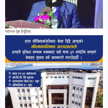
च्यानल पृष्ठ हेर्नुहोस्