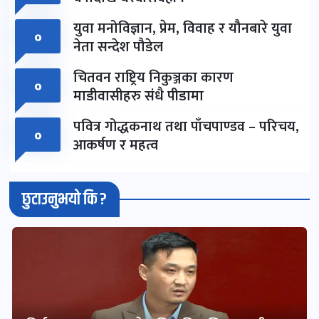
युवा मनोविज्ञान, प्रेम, विवाह र यौनबारे युवा
०
नेता सन्देश पौडेल
चितवन राष्ट्रिय निकुञ्जका कारण
०
माडीवासीहरु संधै पीडामा
पवित्र गोद्धकनाथ तथा पाँचपाण्डव – परिचय,
०
आकर्षण र महत्व
छुटाउनुभयो कि ?