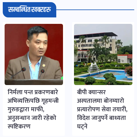
सम्बन्धित खबरहरु
भिडियो-
पडकास्ट
पोष्ट
व्यक्ति-
व्यक्तित्व
पोष्ट
निर्मला पन्त प्रकरणबारे
बीपी क्यान्सर
विचार-
अभिव्यक्तिपछि गृहमन्त्री
अस्पतालमा बोनम्यारो
ब्लग
गुरुङद्वारा माफी,
प्रत्यारोपण सेवा तयारी,
पोष्ट
अनुसन्धान जारी रहेको
विदेश जानुपर्ने बाध्यता
स्पष्टिकरण
घट्ने