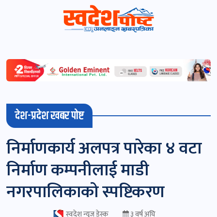
स्वदेशपोष्ट
विशेष
माडी
देश-प्रदेश खबर पोष्ट
(स्थानीय)
खबर
निर्माणकार्य अलपत्र पारेका ४ वटा
पोष्ट
निर्माण कम्पनीलाई माडी
चितवन
नगरपालिकाको स्पष्टिकरण
खबर
पोष्ट
स्वदेश न्यूज डेस्क
३ वर्ष अघि