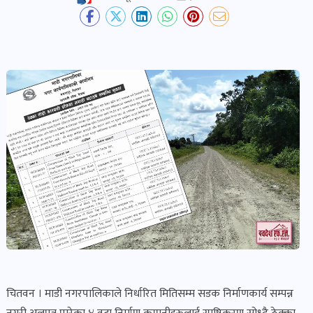
देश-
प्रदेश
खबर
पोष्ट
विकास-
निर्माण
खबर
पोष्ट
कृषि
र
चितवन । माडी नगरपालिकाले निर्धारित मितिसम्म सडक निर्माणकार्य सम्पन्न
कृषक