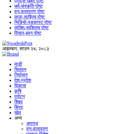
प्रवास खबर पोष्ट
धर्म-संस्कृति पोष्ट
वन-वातावरण पोष्ट
कला-साहित्य पोष्ट
भिडियो-पडकास्ट पोष्ट
व्यक्ति-व्यक्तित्व पोष्ट
विचार-ब्लग पोष्ट
आइतबार, साउन २४, २०८३
माडी
चितवन
निर्वाचन
देश-प्रदेश
विकास
कृषि
पर्यटन
शिक्षा
बिपद्
खेल
अन्य
अपराध
वन-वातावरण