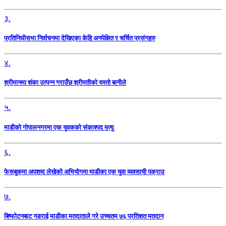
३.
प्रतिनिधीसभा निर्वाचनमा देखिएका केहि अनपेक्षित र चर्चित प्रसंगहरु
४.
श्रीमानमा शंका उत्पन्न गराउँछ श्रीमतीको यस्तो बानीले
५.
माडीको गोपालनगरमा एक युवकको संकाश्पद मृत्यु
६.
फेसबुकमा अपशव्द लेखेको अभियोगमा माडीका एक युवा व्यवसायी पक्राउ
७.
बिष्फोटनबाट नडराई माडीका मतदाताले गरे उच्चतम् ७६ प्रतिशत मतदान