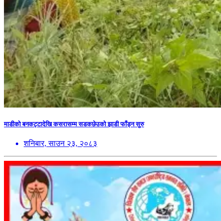
माडीको बनकट्टादेखि कसरासम्म सडकछेउको झाडी फाँड्न सुरु
शनिबार, साउन २३, २०८३