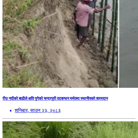
रीउ नदीको बाढीले क्षति पुगेको चन्द्रपुरी तटबन्धन मर्मतमा स्थानीयको श्रमदान
शनिबार, साउन २३, २०८३