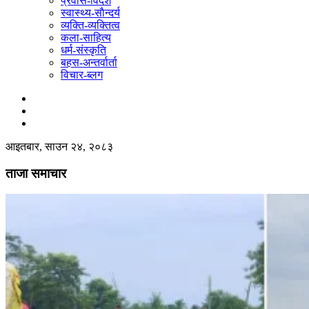
प्रवास-विदेश
स्वास्थ्य-साैन्दर्य
व्यक्ति-व्यक्तित्व
कला-साहित्य
धर्म-संस्कृति
बहस-अन्तर्वार्ता
विचार-ब्लग
आइतबार, साउन २४, २०८३
ताजा समाचार