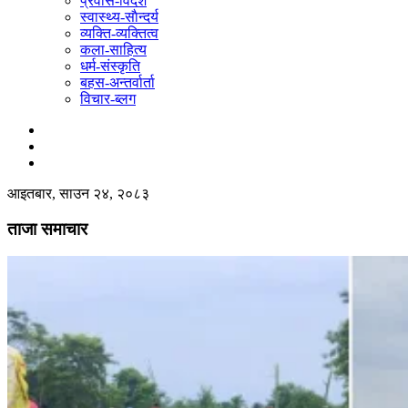
प्रवास-विदेश
स्वास्थ्य-साैन्दर्य
व्यक्ति-व्यक्तित्व
कला-साहित्य
धर्म-संस्कृति
बहस-अन्तर्वार्ता
विचार-ब्लग
आइतबार, साउन २४, २०८३
ताजा समाचार