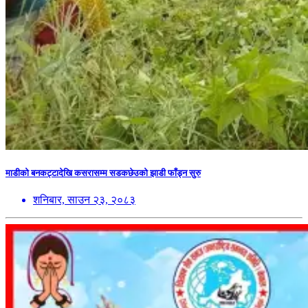
माडीको बनकट्टादेखि कसरासम्म सडकछेउको झाडी फाँड्न सुरु
शनिबार, साउन २३, २०८३