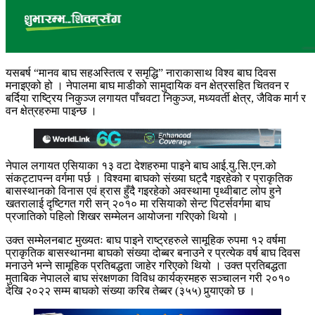
यसबर्ष “मानव बाघ सहअस्तित्व र समृद्धि” नाराकासाथ विश्व बाघ दिवस
मनाइएको हो । नेपालमा बाघ
माडीको सामुदायिक वन क्षेत्रसहित चितवन र
बर्दिया राष्ट्रिय निकुञ्ज लगायत पाँचवटा निकुञ्ज, मध्यवर्ती क्षेत्र, जैविक मार्ग र
वन क्षेत्रहरुमा पाइन्छ ।
नेपाल लगायत एसियाका १३ वटा देशहरुमा पाइने बाघ आई.यु.सि.एन.को
संकट्टापन्न वर्गमा पर्छ । विश्वमा बाघको संख्या घट्दै गइरहेको र प्राकृतिक
बासस्थानको विनास एवं ह्रास हुँदै गइरहेको अवस्थामा पृथ्वीबाट लोप हुने
खतरालाई दृष्टिगत गरी सन् २०१० मा रसियाको सेन्ट पिटर्सवर्गमा बाघ
प्रजातिको पहिलो शिखर सम्मेलन आयोजना गरिएको थियो ।
उक्त सम्मेलनबाट मुख्यतः बाघ पाइने राष्ट्रहरुले सामूहिक रुपमा १२ वर्षमा
प्राकृतिक बासस्थानमा बाघको संख्या दोब्बर बनाउने र प्रत्येक वर्ष बाघ दिवस
मनाउने भन्ने सामूहिक प्रतिबद्धता जाहेर गरिएको थियो । उक्त प्रतिबद्धता
मुताबिक नेपालले बाघ संरक्षणका विविध कार्यक्रमहरु सञ्चालन गरी २०१०
देखि २०२२ सम्म बाघको संख्या करिब तेब्बर (३५५) पुर्‍याएको छ ।