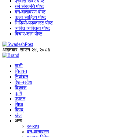
प्रवास खबर पोष्ट
धर्म-संस्कृति पोष्ट
वन-वातावरण पोष्ट
कला-साहित्य पोष्ट
भिडियो-पडकास्ट पोष्ट
व्यक्ति-व्यक्तित्व पोष्ट
विचार-ब्लग पोष्ट
आइतबार, साउन २४, २०८३
माडी
चितवन
निर्वाचन
देश-प्रदेश
विकास
कृषि
पर्यटन
शिक्षा
बिपद्
खेल
अन्य
अपराध
वन-वातावरण