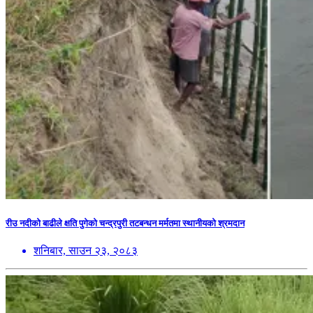
रीउ नदीको बाढीले क्षति पुगेको चन्द्रपुरी तटबन्धन मर्मतमा स्थानीयको श्रमदान
शनिबार, साउन २३, २०८३