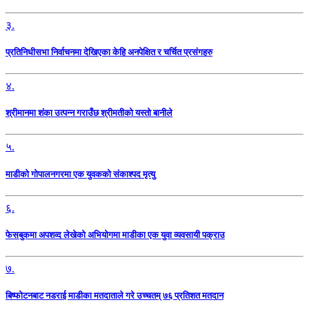
३.
प्रतिनिधीसभा निर्वाचनमा देखिएका केहि अनपेक्षित र चर्चित प्रसंगहरु
४.
श्रीमानमा शंका उत्पन्न गराउँछ श्रीमतीको यस्तो बानीले
५.
माडीको गोपालनगरमा एक युवकको संकाश्पद मृत्यु
६.
फेसबुकमा अपशव्द लेखेको अभियोगमा माडीका एक युवा व्यवसायी पक्राउ
७.
बिष्फोटनबाट नडराई माडीका मतदाताले गरे उच्चतम् ७६ प्रतिशत मतदान