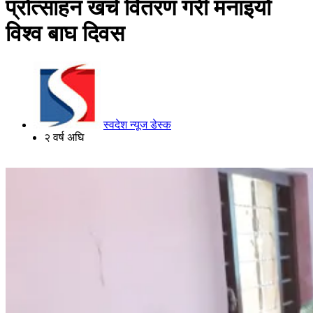
प्रोत्साहन खर्च वितरण गरी मनाइयो
विश्व बाघ दिवस
स्वदेश न्यूज डेस्क
२ वर्ष अघि