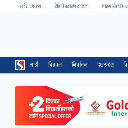
स्वदेश एफ.एम.
रेडियो प्रशारण तालिका
लाइभ अडियो (HD
माडी
चितवन
निर्वाचन
देश-प्रदेश
व