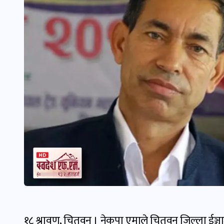
१८ श्रावण, चितवन । नेकपा एमाले चितवन जिल्ला ईञ्चार